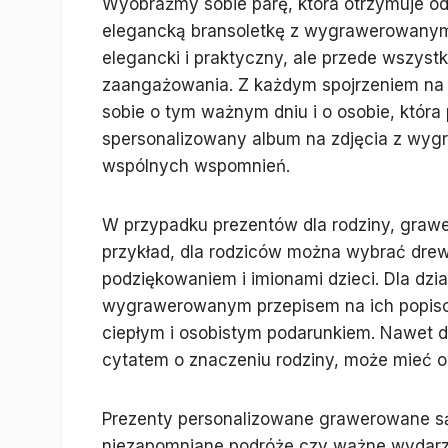
Wyobraźmy sobie parę, która otrzymuje od
elegancką bransoletkę z wygrawerowanymi in
elegancki i praktyczny, ale przede wszyst
zaangażowania. Z każdym spojrzeniem na
sobie o tym ważnym dniu i o osobie, która
spersonalizowany album na zdjęcia z wygr
wspólnych wspomnień.
W przypadku prezentów dla rodziny, grawe
przykład, dla rodziców można wybrać dre
podziękowaniem i imionami dzieci. Dla dzi
wygrawerowanym przepisem na ich popisow
ciepłym i osobistym podarunkiem. Nawet 
cytatem o znaczeniu rodziny, może mieć 
Prezenty personalizowane grawerowane są r
niezapomniane podróże czy ważne wydarze