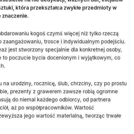
sztuki, która przekształca zwykłe przedmioty w
e znaczenie.
bdarowaniu kogoś czymś więcej niż tylko rzeczą
o zaangażowaniu, trosce i indywidualnym podejściu.
aż jest stworzony specjalnie dla konkretnej osoby,
je to poczucie bycia docenionym i wyjątkowym, co
ch.
na urodziny, rocznicę, ślub, chrzciny, czy po prostu
obie, prezenty z grawerem zawsze robią ogromne
asują do niemal każdego odbiorcy, od partnera
aciół, aż po współpracowników. Wartość
zewyższa jego wartość materialną, tworząc trwałe