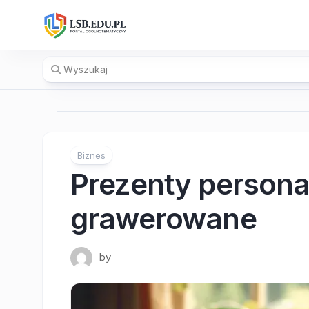
Skip
to
content
Biznes
Prezenty person
grawerowane
by