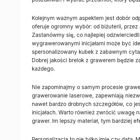
Kolejnym ważnym aspektem jest dobór od
oferuje ogromny wybór: od biżuterii, przez
Zastanówmy się, co najlepiej odzwierciedli
wygrawerowanymi inicjałami może być ide
spersonalizowany kubek z zabawnym cytate
Dobrej jakości brelok z grawerem będzie 
każdego.
Nie zapominajmy o samym procesie grawer
grawerowanie laserowe, zapewniają niezwyk
nawet bardzo drobnych szczegółów, co j
inicjałach. Warto również zwrócić uwagę 
grawer. Im lepszy materiał, tym bardziej ef
Personalizacja to nie tylko imię czy dat