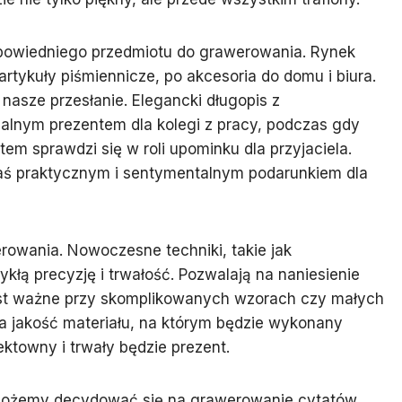
powiedniego przedmiotu do grawerowania. Rynek
 artykuły piśmiennicze, po akcesoria do domu i biura.
 nasze przesłanie. Elegancki długopis z
alnym prezentem dla kolegi z pracy, podczas gdy
m sprawdzi się w roli upominku dla przyjaciela.
zaś praktycznym i sentymentalnym podarunkiem dla
owania. Nowoczesne techniki, takie jak
łą precyzję i trwałość. Pozwalają na naniesienie
est ważne przy skomplikowanych wzorach czy małych
na jakość materiału, na którym będzie wykonany
ektowny i trwały będzie prezent.
a. Możemy decydować się na grawerowanie cytatów,