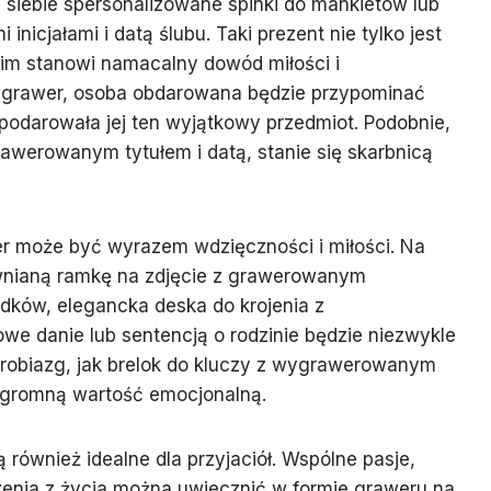
 siebie spersonalizowane spinki do mankietów lub
icjałami i datą ślubu. Taki prezent nie tylko jest
kim stanowi namacalny dowód miłości i
 grawer, osoba obdarowana będzie przypominać
 podarowała jej ten wyjątkowy przedmiot. Podobnie,
awerowanym tytułem i datą, stanie się skarbnicą
r może być wyrazem wdzięczności i miłości. Na
wnianą ramkę na zdjęcie z grawerowanym
adków, elegancka deska do krojenia z
e danie lub sentencją o rodzinie będzie niezwykle
drobiazg, jak brelok do kluczy z wygrawerowanym
ogromną wartość emocjonalną.
ównież idealne dla przyjaciół. Wspólne pasje,
nia z życia można uwiecznić w formie graweru na