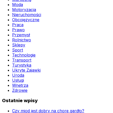
Moda
Motoryzacja
Nieruchomości
Obcojęzyczne
Praca
Prawo
Przemysł
Rolnictwo
Sklepy
Sport
Technologie
Transport
Turystyka
Ukryte Zajawki
Uroda
Usługi
Wnętrza
Zdrowie
Ostatnie wpisy
Czy miod jest dobry na chore gardło?