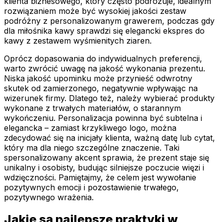
klienta biznesowego, który często podróżuje, idealnym
rozwiązaniem może być wysokiej jakości zestaw
podróżny z personalizowanym grawerem, podczas gdy
dla miłośnika kawy sprawdzi się elegancki ekspres do
kawy z zestawem wyśmienitych ziaren.
Oprócz dopasowania do indywidualnych preferencji,
warto zwrócić uwagę na jakość wykonania prezentu.
Niska jakość upominku może przynieść odwrotny
skutek od zamierzonego, negatywnie wpływając na
wizerunek firmy. Dlatego też, należy wybierać produkty
wykonane z trwałych materiałów, o starannym
wykończeniu. Personalizacja powinna być subtelna i
elegancka – zamiast krzykliwego logo, można
zdecydować się na inicjały klienta, ważną datę lub cytat,
który ma dla niego szczególne znaczenie. Taki
spersonalizowany akcent sprawia, że prezent staje się
unikalny i osobisty, budując silniejsze poczucie więzi i
wdzięczności. Pamiętajmy, że celem jest wywołanie
pozytywnych emocji i pozostawienie trwałego,
pozytywnego wrażenia.
Jakie są najlepsze praktyki w