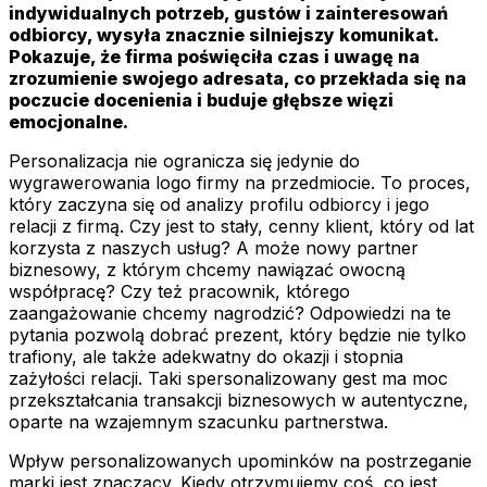
indywidualnych potrzeb, gustów i zainteresowań
odbiorcy, wysyła znacznie silniejszy komunikat.
Pokazuje, że firma poświęciła czas i uwagę na
zrozumienie swojego adresata, co przekłada się na
poczucie docenienia i buduje głębsze więzi
emocjonalne.
Personalizacja nie ogranicza się jedynie do
wygrawerowania logo firmy na przedmiocie. To proces,
który zaczyna się od analizy profilu odbiorcy i jego
relacji z firmą. Czy jest to stały, cenny klient, który od lat
korzysta z naszych usług? A może nowy partner
biznesowy, z którym chcemy nawiązać owocną
współpracę? Czy też pracownik, którego
zaangażowanie chcemy nagrodzić? Odpowiedzi na te
pytania pozwolą dobrać prezent, który będzie nie tylko
trafiony, ale także adekwatny do okazji i stopnia
zażyłości relacji. Taki spersonalizowany gest ma moc
przekształcania transakcji biznesowych w autentyczne,
oparte na wzajemnym szacunku partnerstwa.
Wpływ personalizowanych upominków na postrzeganie
marki jest znaczący. Kiedy otrzymujemy coś, co jest