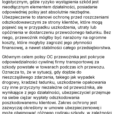
logistycznym, gdzie ryzyko wystąpienia szkód jest
nieodłącznym elementem działalności, posiadanie
odpowiedniej polisy jest absolutnie niezbędne.
Ubezpieczenie to stanowi ochronę przed roszczeniami
odszkodowawczymi ze strony klientów, które mogą
pojawić się w przypadku uszkodzenia, utraty lub
opóźnienia w dostarczeniu przewożonego ładunku. Bez
niego, przewoźnik mógłby być narażony na ogromne
koszty, które mogłyby zagrozić jego płynności
finansowej, a nawet stabilności całego przedsiębiorstwa.
Głównym celem polisy OC przewoźnika jest pokrycie
odpowiedzialności cywilnej firmy transportowej za
szkody powstałe w towarach podczas ich przewozu.
Oznacza to, że w sytuacji, gdy dojdzie do
nieszczęśliwego zdarzenia, takiego jak wypadek
drogowy, kradzież ładunku, uszkodzenie opakowania
czy inne przyczyny niezależne od przewoźnika, ale
wynikające z jego działalności, ubezpieczyciel przejmuje
na siebie ciężar wypłaty odszkodowania
poszkodowanemu klientowi. Zakres ochrony jest
zazwyczaj określony w umowie ubezpieczeniowej i
może obejmować różnego rodzaju szkody, w zależności