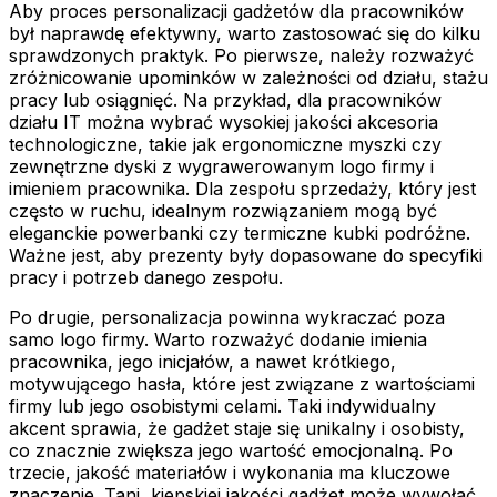
Aby proces personalizacji gadżetów dla pracowników
był naprawdę efektywny, warto zastosować się do kilku
sprawdzonych praktyk. Po pierwsze, należy rozważyć
zróżnicowanie upominków w zależności od działu, stażu
pracy lub osiągnięć. Na przykład, dla pracowników
działu IT można wybrać wysokiej jakości akcesoria
technologiczne, takie jak ergonomiczne myszki czy
zewnętrzne dyski z wygrawerowanym logo firmy i
imieniem pracownika. Dla zespołu sprzedaży, który jest
często w ruchu, idealnym rozwiązaniem mogą być
eleganckie powerbanki czy termiczne kubki podróżne.
Ważne jest, aby prezenty były dopasowane do specyfiki
pracy i potrzeb danego zespołu.
Po drugie, personalizacja powinna wykraczać poza
samo logo firmy. Warto rozważyć dodanie imienia
pracownika, jego inicjałów, a nawet krótkiego,
motywującego hasła, które jest związane z wartościami
firmy lub jego osobistymi celami. Taki indywidualny
akcent sprawia, że gadżet staje się unikalny i osobisty,
co znacznie zwiększa jego wartość emocjonalną. Po
trzecie, jakość materiałów i wykonania ma kluczowe
znaczenie. Tani, kiepskiej jakości gadżet może wywołać