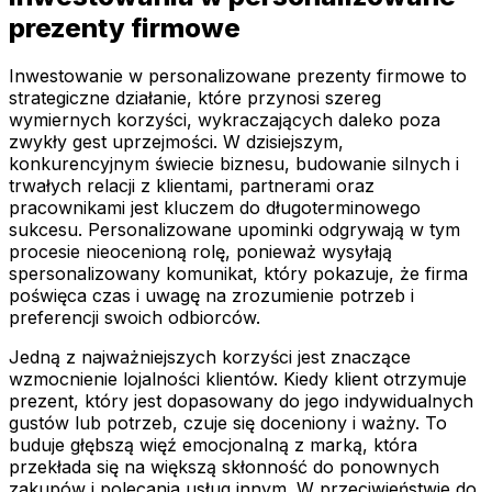
prezenty firmowe
Inwestowanie w personalizowane prezenty firmowe to
strategiczne działanie, które przynosi szereg
wymiernych korzyści, wykraczających daleko poza
zwykły gest uprzejmości. W dzisiejszym,
konkurencyjnym świecie biznesu, budowanie silnych i
trwałych relacji z klientami, partnerami oraz
pracownikami jest kluczem do długoterminowego
sukcesu. Personalizowane upominki odgrywają w tym
procesie nieocenioną rolę, ponieważ wysyłają
spersonalizowany komunikat, który pokazuje, że firma
poświęca czas i uwagę na zrozumienie potrzeb i
preferencji swoich odbiorców.
Jedną z najważniejszych korzyści jest znaczące
wzmocnienie lojalności klientów. Kiedy klient otrzymuje
prezent, który jest dopasowany do jego indywidualnych
gustów lub potrzeb, czuje się doceniony i ważny. To
buduje głębszą więź emocjonalną z marką, która
przekłada się na większą skłonność do ponownych
zakupów i polecania usług innym. W przeciwieństwie do