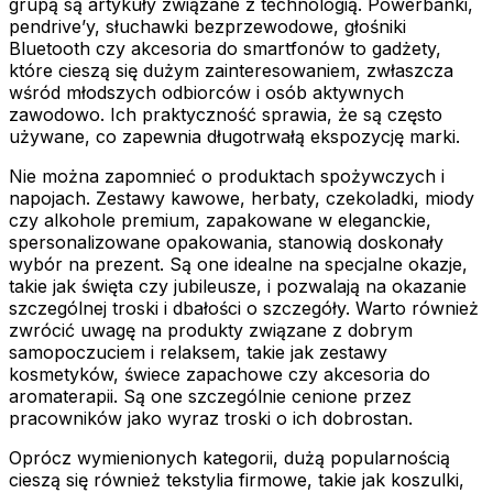
grupą są artykuły związane z technologią. Powerbanki,
pendrive’y, słuchawki bezprzewodowe, głośniki
Bluetooth czy akcesoria do smartfonów to gadżety,
które cieszą się dużym zainteresowaniem, zwłaszcza
wśród młodszych odbiorców i osób aktywnych
zawodowo. Ich praktyczność sprawia, że są często
używane, co zapewnia długotrwałą ekspozycję marki.
Nie można zapomnieć o produktach spożywczych i
napojach. Zestawy kawowe, herbaty, czekoladki, miody
czy alkohole premium, zapakowane w eleganckie,
spersonalizowane opakowania, stanowią doskonały
wybór na prezent. Są one idealne na specjalne okazje,
takie jak święta czy jubileusze, i pozwalają na okazanie
szczególnej troski i dbałości o szczegóły. Warto również
zwrócić uwagę na produkty związane z dobrym
samopoczuciem i relaksem, takie jak zestawy
kosmetyków, świece zapachowe czy akcesoria do
aromaterapii. Są one szczególnie cenione przez
pracowników jako wyraz troski o ich dobrostan.
Oprócz wymienionych kategorii, dużą popularnością
cieszą się również tekstylia firmowe, takie jak koszulki,