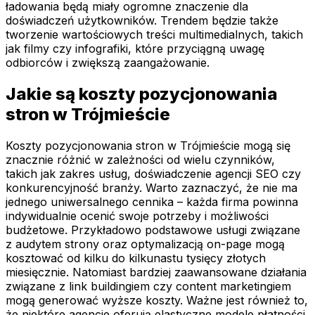
ładowania będą miały ogromne znaczenie dla
doświadczeń użytkowników. Trendem będzie także
tworzenie wartościowych treści multimedialnych, takich
jak filmy czy infografiki, które przyciągną uwagę
odbiorców i zwiększą zaangażowanie.
Jakie są koszty pozycjonowania
stron w Trójmieście
Koszty pozycjonowania stron w Trójmieście mogą się
znacznie różnić w zależności od wielu czynników,
takich jak zakres usług, doświadczenie agencji SEO czy
konkurencyjność branży. Warto zaznaczyć, że nie ma
jednego uniwersalnego cennika – każda firma powinna
indywidualnie ocenić swoje potrzeby i możliwości
budżetowe. Przykładowo podstawowe usługi związane
z audytem strony oraz optymalizacją on-page mogą
kosztować od kilku do kilkunastu tysięcy złotych
miesięcznie. Natomiast bardziej zaawansowane działania
związane z link buildingiem czy content marketingiem
mogą generować wyższe koszty. Ważne jest również to,
że niektóre agencje oferują elastyczne modele płatności