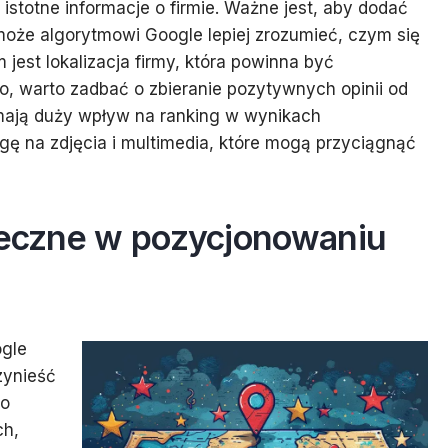
istotne informacje o firmie. Ważne jest, aby dodać
może algorytmowi Google lepiej zrozumieć, czym się
est lokalizacja firmy, która powinna być
o, warto zadbać o zbieranie pozytywnych opinii od
ć mają duży wpływ na ranking w wynikach
ę na zdjęcia i multimedia, które mogą przyciągnąć
uteczne w pozycjonowaniu
ogle
zynieść
to
ch,