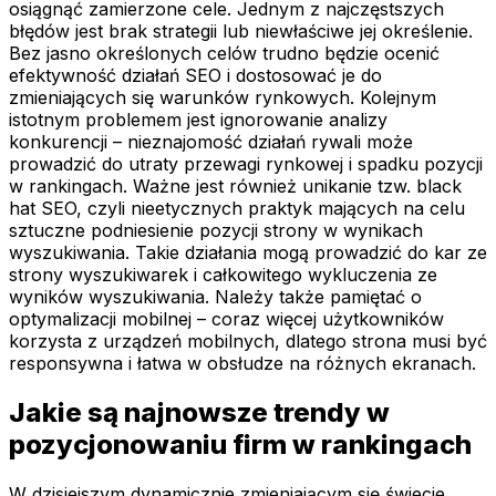
osiągnąć zamierzone cele. Jednym z najczęstszych
błędów jest brak strategii lub niewłaściwe jej określenie.
Bez jasno określonych celów trudno będzie ocenić
efektywność działań SEO i dostosować je do
zmieniających się warunków rynkowych. Kolejnym
istotnym problemem jest ignorowanie analizy
konkurencji – nieznajomość działań rywali może
prowadzić do utraty przewagi rynkowej i spadku pozycji
w rankingach. Ważne jest również unikanie tzw. black
hat SEO, czyli nieetycznych praktyk mających na celu
sztuczne podniesienie pozycji strony w wynikach
wyszukiwania. Takie działania mogą prowadzić do kar ze
strony wyszukiwarek i całkowitego wykluczenia ze
wyników wyszukiwania. Należy także pamiętać o
optymalizacji mobilnej – coraz więcej użytkowników
korzysta z urządzeń mobilnych, dlatego strona musi być
responsywna i łatwa w obsłudze na różnych ekranach.
Jakie są najnowsze trendy w
pozycjonowaniu firm w rankingach
W dzisiejszym dynamicznie zmieniającym się świecie