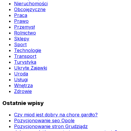
Nieruchomości
Obcojęzyczne
Praca
Prawo
Przemysł
Rolnictwo
Sklepy
Sport
Technologie
Transport
Turystyka
Ukryte Zajawki
Uroda
Usługi
Wnętrza
Zdrowie
Ostatnie wpisy
Czy miod jest dobry na chore gardło?
Pozycjonowanie seo Opole
Pozycjonowanie stron Grudziądz