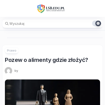
Skip
to
content
Prawo
Pozew o alimenty gdzie złożyć?
by