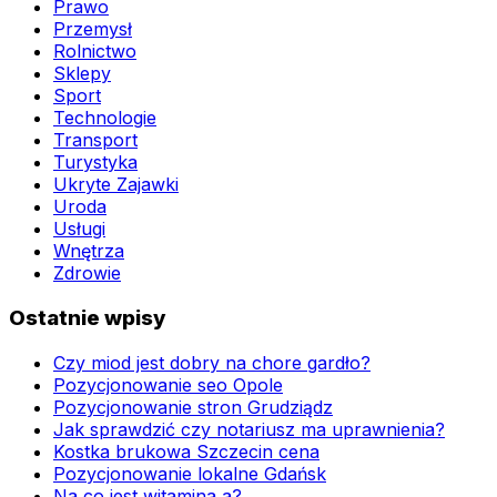
Prawo
Przemysł
Rolnictwo
Sklepy
Sport
Technologie
Transport
Turystyka
Ukryte Zajawki
Uroda
Usługi
Wnętrza
Zdrowie
Ostatnie wpisy
Czy miod jest dobry na chore gardło?
Pozycjonowanie seo Opole
Pozycjonowanie stron Grudziądz
Jak sprawdzić czy notariusz ma uprawnienia?
Kostka brukowa Szczecin cena
Pozycjonowanie lokalne Gdańsk
Na co jest witamina a?