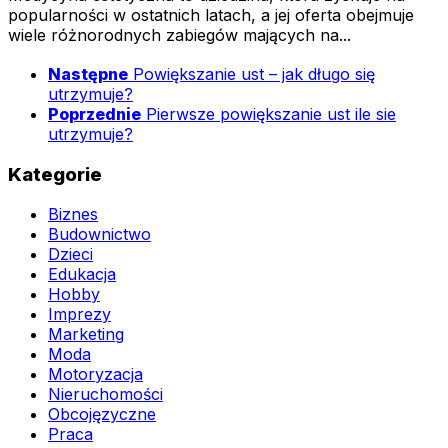
popularności w ostatnich latach, a jej oferta obejmuje
wiele różnorodnych zabiegów mających na...
Następne
Powiększanie ust – jak długo się
utrzymuje?
Poprzednie
Pierwsze powiększanie ust ile sie
utrzymuje?
Kategorie
Biznes
Budownictwo
Dzieci
Edukacja
Hobby
Imprezy
Marketing
Moda
Motoryzacja
Nieruchomości
Obcojęzyczne
Praca