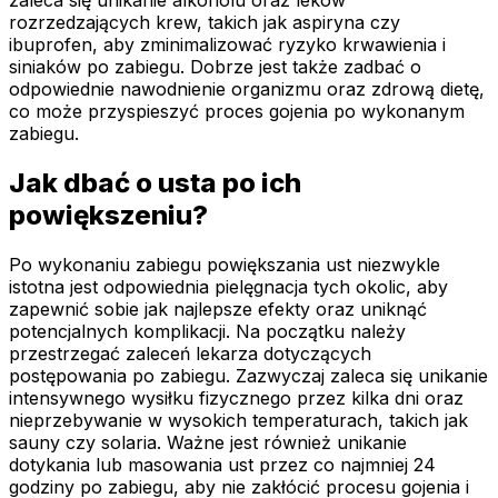
zaleca się unikanie alkoholu oraz leków
rozrzedzających krew, takich jak aspiryna czy
ibuprofen, aby zminimalizować ryzyko krwawienia i
siniaków po zabiegu. Dobrze jest także zadbać o
odpowiednie nawodnienie organizmu oraz zdrową dietę,
co może przyspieszyć proces gojenia po wykonanym
zabiegu.
Jak dbać o usta po ich
powiększeniu?
Po wykonaniu zabiegu powiększania ust niezwykle
istotna jest odpowiednia pielęgnacja tych okolic, aby
zapewnić sobie jak najlepsze efekty oraz uniknąć
potencjalnych komplikacji. Na początku należy
przestrzegać zaleceń lekarza dotyczących
postępowania po zabiegu. Zazwyczaj zaleca się unikanie
intensywnego wysiłku fizycznego przez kilka dni oraz
nieprzebywanie w wysokich temperaturach, takich jak
sauny czy solaria. Ważne jest również unikanie
dotykania lub masowania ust przez co najmniej 24
godziny po zabiegu, aby nie zakłócić procesu gojenia i