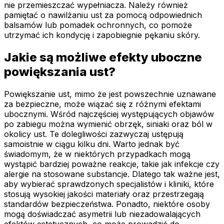
nie przemieszczać wypełniacza. Należy również
pamiętać o nawilżaniu ust za pomocą odpowiednich
balsamów lub pomadek ochronnych, co pomoże
utrzymać ich kondycję i zapobiegnie pękaniu skóry.
Jakie są możliwe efekty uboczne
powiększania ust?
Powiększanie ust, mimo że jest powszechnie uznawane
za bezpieczne, może wiązać się z różnymi efektami
ubocznymi. Wśród najczęściej występujących objawów
po zabiegu można wymienić obrzęk, siniaki oraz ból w
okolicy ust. Te dolegliwości zazwyczaj ustępują
samoistnie w ciągu kilku dni. Warto jednak być
świadomym, że w niektórych przypadkach mogą
wystąpić bardziej poważne reakcje, takie jak infekcje czy
alergie na stosowane substancje. Dlatego tak ważne jest,
aby wybierać sprawdzonych specjalistów i kliniki, które
stosują wysokiej jakości materiały oraz przestrzegają
standardów bezpieczeństwa. Ponadto, niektóre osoby
mogą doświadczać asymetrii lub niezadowalających
efektów estetycznych, co może prowadzić do