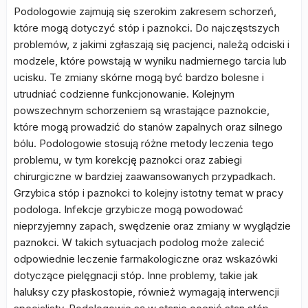
Podologowie zajmują się szerokim zakresem schorzeń,
które mogą dotyczyć stóp i paznokci. Do najczęstszych
problemów, z jakimi zgłaszają się pacjenci, należą odciski i
modzele, które powstają w wyniku nadmiernego tarcia lub
ucisku. Te zmiany skórne mogą być bardzo bolesne i
utrudniać codzienne funkcjonowanie. Kolejnym
powszechnym schorzeniem są wrastające paznokcie,
które mogą prowadzić do stanów zapalnych oraz silnego
bólu. Podologowie stosują różne metody leczenia tego
problemu, w tym korekcję paznokci oraz zabiegi
chirurgiczne w bardziej zaawansowanych przypadkach.
Grzybica stóp i paznokci to kolejny istotny temat w pracy
podologa. Infekcje grzybicze mogą powodować
nieprzyjemny zapach, swędzenie oraz zmiany w wyglądzie
paznokci. W takich sytuacjach podolog może zalecić
odpowiednie leczenie farmakologiczne oraz wskazówki
dotyczące pielęgnacji stóp. Inne problemy, takie jak
haluksy czy płaskostopie, również wymagają interwencji