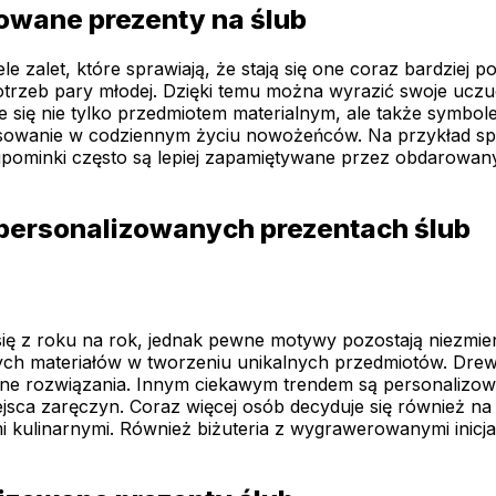
owane prezenty na ślub
 zalet, które sprawiają, że stają się one coraz bardziej 
trzeb pary młodej. Dzięki temu można wyrazić swoje uczuc
e się nie tylko przedmiotem materialnym, ale także symbole
sowanie w codziennym życiu nowożeńców. Na przykład sper
pominki często są lepiej zapamiętywane przez obdarowany
 personalizowanych prezentach ślub
ię z roku na rok, jednak pewne motywy pozostają niezmie
nych materiałów w tworzeniu unikalnych przedmiotów. Drew
iczne rozwiązania. Innym ciekawym trendem są personalizo
iejsca zaręczyn. Coraz więcej osób decyduje się również 
kulinarnymi. Również biżuteria z wygrawerowanymi inicjała