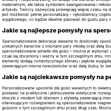
materialnym, ale także symbolem zaangażowania i miłoś
artykuły. Twórcy zazwyczaj poświęcają więcej czasu na do
jest możliwość pełnej personalizacji – rękodzielnicy czę
wyjątkowego, co będzie idealnie pasować do gustu pary m
Jakie są najlepsze pomysły na sper
Spersonalizowane dekoracje weselne to doskonały sposó
unikalnych banerów z imionami pary młodej oraz datą ślu
spersonalizowane winietki dla gości – można je wykonać w
czuje się doceniony i ważny w tym szczególnym dniu. Inn
elementy dodają romantycznego klimatu i pięknie wyglądaj
zawierającym imiona nowożeńców oraz datę ślubu; to świ
Jakie są najciekawsze pomysły na p
Personalizowane upominki dla gości weselnych to świetn
postawić na praktyczne i jednocześnie estetyczne rozw
słoiczki z miodem lub dżemem z etykietą zawierającą im
interesującym rozwiązaniem są spersonalizowane magnesy 
gościom o tym szczególnym dniu przez długi czas. Można