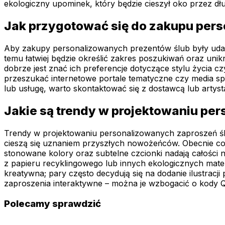
ekologiczny upominek, który będzie cieszył oko przez dłu
Jak przygotować się do zakupu per
Aby zakupy personalizowanych prezentów ślub były udane 
temu łatwiej będzie określić zakres poszukiwań oraz uni
dobrze jest znać ich preferencje dotyczące stylu życia 
przeszukać internetowe portale tematyczne czy media s
lub usługę, warto skontaktować się z dostawcą lub artyst
Jakie są trendy w projektowaniu pe
Trendy w projektowaniu personalizowanych zaproszeń śl
cieszą się uznaniem przyszłych nowożeńców. Obecnie cora
stonowane kolory oraz subtelne czcionki nadają całośc
z papieru recyklingowego lub innych ekologicznych materi
kreatywna; pary często decydują się na dodanie ilustracj
zaproszenia interaktywne – można je wzbogacić o kody Q
Polecamy sprawdzić