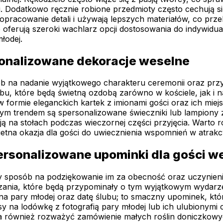
ci. Dodatkowo ręcznie robione przedmioty często cechują
pracowanie detali i używają lepszych materiałów, co przekł
sto oferują szeroki wachlarz opcji dostosowania do indywi
łodej.
sonalizowane dekoracje weselne
b na nadanie wyjątkowego charakteru ceremonii oraz prz
bu, które będą świetną ozdobą zarówno w kościele, jak i n
 formie eleganckich kartek z imionami gości oraz ich miejs
ym trendem są spersonalizowane świeczniki lub lampiony z
ą na stołach podczas wieczornej części przyjęcia. Warto r
etna okazja dla gości do uwiecznienia wspomnień w atrakc
ersonalizowane upominki dla gości w
y sposób na podziękowanie im za obecność oraz uczynieni
iązania, które będą przypominały o tym wyjątkowym wydar
iona pary młodej oraz datę ślubu; to smaczny upominek, 
na lodówkę z fotografią pary młodej lub ich ulubionymi c
 również rozważyć zamówienie małych roślin doniczkowych 