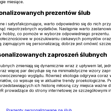
gie miesiące.
sonalizowanych prezentów ślub
i satysfakcjonujące, warto odpowiednio się do nich przyg
knąć niepotrzebnych wydatków. Następnie warto zastanowić
czy hobby, co pomoże w wyborze odpowiedniego prezentu. K
połecznościowe w poszukiwaniu ciekawych pomysłów oraz 
ą zajmującym się personalizacją; dobrze jest omówić szczeg
rsonalizowanych zaproszeń ślubnych
ubnych zmieniają się dynamicznie wraz z upływem lat, je
z więcej par decyduje się na minimalistyczne wzory zapros
i nowoczesnego wyglądu. Również ekologia odgrywa coraz 
ałów, co wpisuje się w aktualne trendy proekologiczne. Per
i przedstawiających ich historię miłosną czy miejsca ważne
R prowadzące do strony internetowej ze szczegółowymi inf
Prezenty personalizowane na ślub