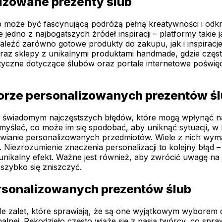
lizowane prezenty ślub
b może być fascynującą podróżą pełną kreatywności i odkry
 jedno z najbogatszych źródeł inspiracji – platformy takie
leźć zarówno gotowe produkty do zakupu, jak i inspiracj
oraz sklepy z unikalnymi produktami handmade, gdzie czę
yczne dotyczące ślubów oraz portale internetowe poświęco
borze personalizowanych prezentów ś
 świadomym najczęstszych błędów, które mogą wpłynąć na
yśleć, co może im się spodobać, aby uniknąć sytuacji, w k
wianie personalizowanych przedmiotów. Wiele z nich wym
. Niezrozumienie znaczenia personalizacji to kolejny błąd
ikalny efekt. Ważne jest również, aby zwrócić uwagę na ja
 szybko się zniszczyć.
ersonalizowanych prezentów ślub
e zalet, które sprawiają, że są one wyjątkowym wyborem dl
lnej. Rękodzieło często wiąże się z pasją twórcy, co spraw