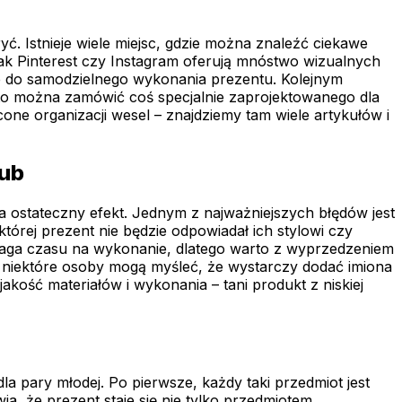
ć. Istnieje wiele miejsc, gdzie można znaleźć ciekawe
 jak Pinterest czy Instagram oferują mnóstwo wizualnych
e do samodzielnego wykonania prezentu. Kolejnym
sto można zamówić coś specjalnie zaprojektowanego dla
ne organizacji wesel – znajdziemy tam wiele artykułów i
lub
 ostateczny efekt. Jednym z najważniejszych błędów jest
tórej prezent nie będzie odpowiadał ich stylowi czy
aga czasu na wykonanie, dlatego warto z wyprzedzeniem
 – niektóre osoby mogą myśleć, że wystarczy dodać imiona
kość materiałów i wykonania – tani produkt z niskiej
a pary młodej. Po pierwsze, każdy taki przedmiot jest
ia, że prezent staje się nie tylko przedmiotem