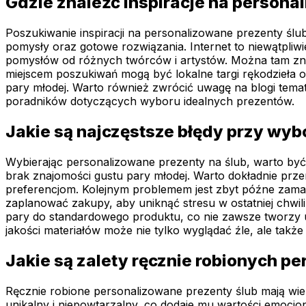
Gdzie znaleźć inspiracje na persona
Poszukiwanie inspiracji na personalizowane prezenty ślu
pomysły oraz gotowe rozwiązania. Internet to niewątpliwie
pomysłów od różnych twórców i artystów. Można tam zna
miejscem poszukiwań mogą być lokalne targi rękodzieła 
pary młodej. Warto również zwrócić uwagę na blogi temat
poradników dotyczących wyboru idealnych prezentów.
Jakie są najczęstsze błędy przy wy
Wybierając personalizowane prezenty na ślub, warto być
brak znajomości gustu pary młodej. Warto dokładnie przem
preferencjom. Kolejnym problemem jest zbyt późne zama
zaplanować zakupy, aby uniknąć stresu w ostatniej chwili
pary do standardowego produktu, co nie zawsze tworzy un
jakości materiałów może nie tylko wyglądać źle, ale także
Jakie są zalety ręcznie robionych p
Ręcznie robione personalizowane prezenty ślub mają wiel
unikalny i niepowtarzalny, co dodaje mu wartości emocjona