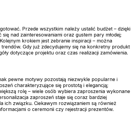
otować. Przede wszystkim należy ustalić budżet – dzięki
 się nad zainteresowaniami oraz gustem pary młodej;
olejnym krokiem jest zebranie inspiracji – można
trendów. Gdy już zdecydujemy się na konkretny produkt
óły dotyczące projektu oraz czas realizacji zamówienia.
dnak pewne motywy pozostają niezwykle popularne i
zeń charakteryzujące się prostotą i elegancją;
większą rolę – wiele osób wybiera zaproszenia wykonane
sonalizacja zaproszeń staje się coraz bardziej
 dla ich związku. Ciekawym rozwiązaniem są również
ormacjami o ceremonii czy rejestracji prezentów.