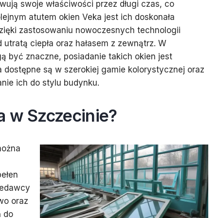
wują swoje właściwości przez długi czas, co
Kolejnym atutem okien Veka jest ich doskonała
Dzięki zastosowaniu nowoczesnych technologii
d utratą ciepła oraz hałasem z zewnątrz. W
 być znaczne, posiadanie takich okien jest
 dostępne są w szerokiej gamie kolorystycznej oraz
nie ich do stylu budynku.
a w Szczecinie?
 można
pełen
rzedawcy
wo oraz
 do