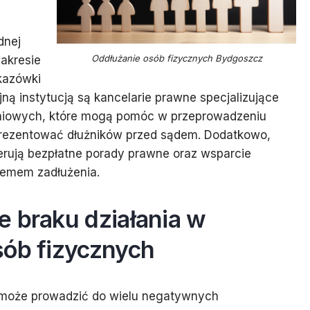
dnej
Oddłużanie osób fizycznych Bydgoszcz
zakresie
kazówki
jną instytucją są kancelarie prawne specjalizujące
eniowych, które mogą pomóc w przeprowadzeniu
prezentować dłużników przed sądem. Dodatkowo,
ferują bezpłatne porady prawne oraz wsparcie
lemem zadłużenia.
e braku działania w
sób fizycznych
 może prowadzić do wielu negatywnych