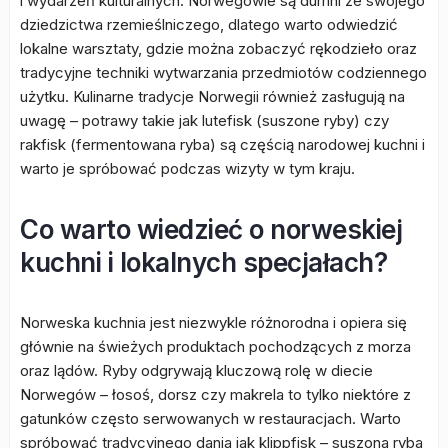
i wydarzeń kulturalnych. Norwegowie są dumni ze swojego
dziedzictwa rzemieślniczego, dlatego warto odwiedzić
lokalne warsztaty, gdzie można zobaczyć rękodzieło oraz
tradycyjne techniki wytwarzania przedmiotów codziennego
użytku. Kulinarne tradycje Norwegii również zasługują na
uwagę – potrawy takie jak lutefisk (suszone ryby) czy
rakfisk (fermentowana ryba) są częścią narodowej kuchni i
warto je spróbować podczas wizyty w tym kraju.
Co warto wiedzieć o norweskiej
kuchni i lokalnych specjałach?
Norweska kuchnia jest niezwykle różnorodna i opiera się
głównie na świeżych produktach pochodzących z morza
oraz lądów. Ryby odgrywają kluczową rolę w diecie
Norwegów – łosoś, dorsz czy makrela to tylko niektóre z
gatunków często serwowanych w restauracjach. Warto
spróbować tradycyjnego dania jak klippfisk – suszona ryba