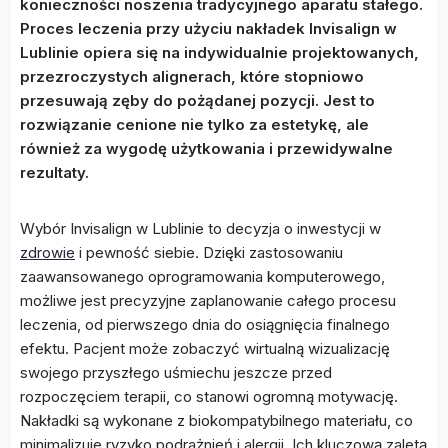
konieczności noszenia tradycyjnego aparatu stałego.
Proces leczenia przy użyciu nakładek Invisalign w
Lublinie opiera się na indywidualnie projektowanych,
przezroczystych alignerach, które stopniowo
przesuwają zęby do pożądanej pozycji. Jest to
rozwiązanie cenione nie tylko za estetykę, ale
również za wygodę użytkowania i przewidywalne
rezultaty.
Wybór Invisalign w Lublinie to decyzja o inwestycji w
zdrowie
i pewność siebie. Dzięki zastosowaniu
zaawansowanego oprogramowania komputerowego,
możliwe jest precyzyjne zaplanowanie całego procesu
leczenia, od pierwszego dnia do osiągnięcia finalnego
efektu. Pacjent może zobaczyć wirtualną wizualizację
swojego przyszłego uśmiechu jeszcze przed
rozpoczęciem terapii, co stanowi ogromną motywację.
Nakładki są wykonane z biokompatybilnego materiału, co
minimalizuje ryzyko podrażnień i alergii. Ich kluczową zaletą