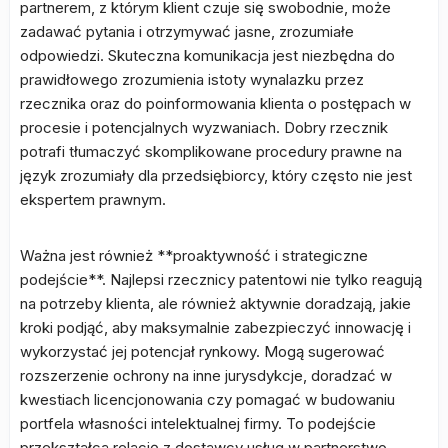
partnerem, z którym klient czuje się swobodnie, może
zadawać pytania i otrzymywać jasne, zrozumiałe
odpowiedzi. Skuteczna komunikacja jest niezbędna do
prawidłowego zrozumienia istoty wynalazku przez
rzecznika oraz do poinformowania klienta o postępach w
procesie i potencjalnych wyzwaniach. Dobry rzecznik
potrafi tłumaczyć skomplikowane procedury prawne na
język zrozumiały dla przedsiębiorcy, który często nie jest
ekspertem prawnym.
Ważna jest również **proaktywność i strategiczne
podejście**. Najlepsi rzecznicy patentowi nie tylko reagują
na potrzeby klienta, ale również aktywnie doradzają, jakie
kroki podjąć, aby maksymalnie zabezpieczyć innowację i
wykorzystać jej potencjał rynkowy. Mogą sugerować
rozszerzenie ochrony na inne jurysdykcje, doradzać w
kwestiach licencjonowania czy pomagać w budowaniu
portfela własności intelektualnej firmy. To podejście
przekształca relację z dostawcy usług w partnerstwo