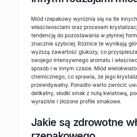
Miód rzepakowy wyróżnia się na tle innyc
właściwościami oraz procesem krystalizac
tendencję do pozostawania w płynnej formi
znacznie szybciej. Różnice te wynikają g
wyższą zawartość glukozy, co przyspiesza p
swojego intensywnego aromatu i właściwośc
sposób i w innym czasie. Miód wielokwiat
chemicznego, co sprawia, że jego krystal
przewidywalny. Ponadto warto zwrócić u
delikatny, słodki smak z nutą kwiatową, p
wyraziste i złożone profile smakowe.
Jakie są zdrowotne w
rzepakowego