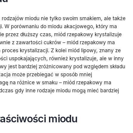
h rodzajów miodu nie tylko swoim smakiem, ale także
ji. W porównaniu do miodu akacjowego, który ma
e przez dłuższy czas, miód rzepakowy krystalizuje
łównie z zawartości cukrów – miód rzepakowy ma
roces krystalizacji. Z kolei miód lipowy, znany ze
i uspokajających, również krystalizuje, ale w inny
owy jest bardziej zróżnicowany pod względem składu
izacja może przebiegać w sposób mniej
wagę na różnice w smaku – miód rzepakowy ma
odczas gdy inne rodzaje miodu mogą mieć bardziej
łaściwości miodu