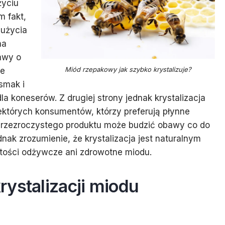
życiu
m fakt,
 użycia
na
awy o
Miód rzepakowy jak szybko krystalizuje?
że
smak i
la koneserów. Z drugiej strony jednak krystalizacja
których konsumentów, którzy preferują płynne
eprzezroczystego produktu może budzić obawy co do
dnak zrozumienie, że krystalizacja jest naturalnym
tości odżywcze ani zdrowotne miodu.
ystalizacji miodu