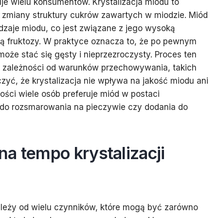
suje wielu konsumentów. Krystalizacja miodu to
u zmiany struktury cukrów zawartych w miodzie. Miód
odzaje miodu, co jest związane z jego wysoką
ią fruktozy. W praktyce oznacza to, że po pewnym
że stać się gęsty i nieprzezroczysty. Proces ten
 w zależności od warunków przechowywania, takich
zyć, że krystalizacja nie wpływa na jakość miodu ani
ści wiele osób preferuje miód w postaci
y do rozsmarowania na pieczywie czy dodania do
a tempo krystalizacji
ależy od wielu czynników, które mogą być zarówno