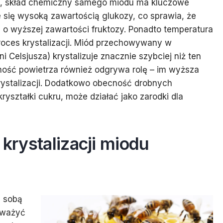
ze, skład chemiczny samego miodu ma kluczowe
 się wysoką zawartością glukozy, co sprawia, że
du o wyższej zawartości fruktozy. Ponadto temperatura
ces krystalizacji. Miód przechowywany w
i Celsjusza) krystalizuje znacznie szybciej niż ten
ność powietrza również odgrywa rolę – im wyższa
rystalizacji. Dodatkowo obecność drobnych
ryształki cukru, może działać jako zarodki dla
 krystalizacji miodu
e sobą
ozważyć