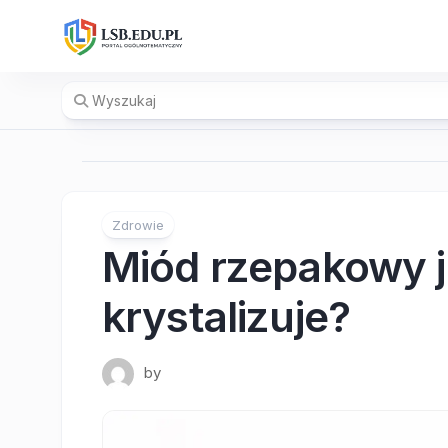
Skip
to
content
Zdrowie
Miód rzepakowy 
krystalizuje?
by