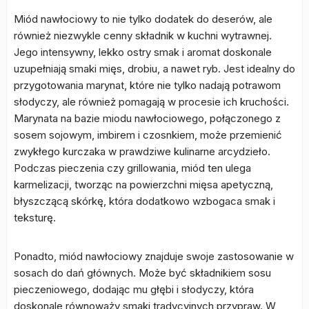
Miód nawłociowy to nie tylko dodatek do deserów, ale
również niezwykle cenny składnik w kuchni wytrawnej.
Jego intensywny, lekko ostry smak i aromat doskonale
uzupełniają smaki mięs, drobiu, a nawet ryb. Jest idealny do
przygotowania marynat, które nie tylko nadają potrawom
słodyczy, ale również pomagają w procesie ich kruchości.
Marynata na bazie miodu nawłociowego, połączonego z
sosem sojowym, imbirem i czosnkiem, może przemienić
zwykłego kurczaka w prawdziwe kulinarne arcydzieło.
Podczas pieczenia czy grillowania, miód ten ulega
karmelizacji, tworząc na powierzchni mięsa apetyczną,
błyszczącą skórkę, która dodatkowo wzbogaca smak i
teksturę.
Ponadto, miód nawłociowy znajduje swoje zastosowanie w
sosach do dań głównych. Może być składnikiem sosu
pieczeniowego, dodając mu głębi i słodyczy, która
doskonale równoważy smaki tradycyjnych przypraw. W