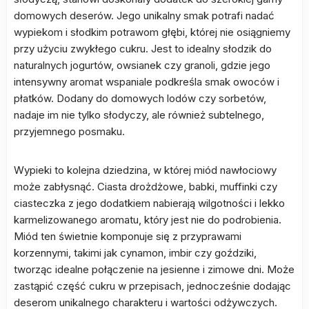
domowych deserów. Jego unikalny smak potrafi nadać
wypiekom i słodkim potrawom głębi, której nie osiągniemy
przy użyciu zwykłego cukru. Jest to idealny słodzik do
naturalnych jogurtów, owsianek czy granoli, gdzie jego
intensywny aromat wspaniale podkreśla smak owoców i
płatków. Dodany do domowych lodów czy sorbetów,
nadaje im nie tylko słodyczy, ale również subtelnego,
przyjemnego posmaku.
Wypieki to kolejna dziedzina, w której miód nawłociowy
może zabłysnąć. Ciasta drożdżowe, babki, muffinki czy
ciasteczka z jego dodatkiem nabierają wilgotności i lekko
karmelizowanego aromatu, który jest nie do podrobienia.
Miód ten świetnie komponuje się z przyprawami
korzennymi, takimi jak cynamon, imbir czy goździki,
tworząc idealne połączenie na jesienne i zimowe dni. Może
zastąpić część cukru w przepisach, jednocześnie dodając
deserom unikalnego charakteru i wartości odżywczych.