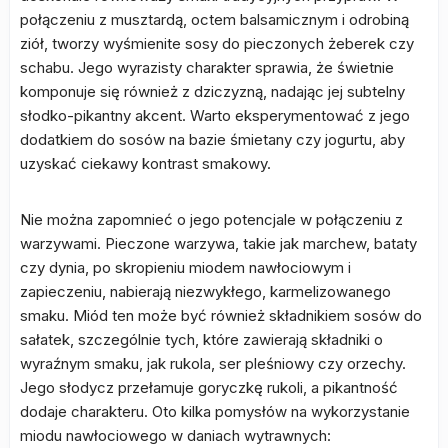
połączeniu z musztardą, octem balsamicznym i odrobiną
ziół, tworzy wyśmienite sosy do pieczonych żeberek czy
schabu. Jego wyrazisty charakter sprawia, że świetnie
komponuje się również z dziczyzną, nadając jej subtelny
słodko-pikantny akcent. Warto eksperymentować z jego
dodatkiem do sosów na bazie śmietany czy jogurtu, aby
uzyskać ciekawy kontrast smakowy.
Nie można zapomnieć o jego potencjale w połączeniu z
warzywami. Pieczone warzywa, takie jak marchew, bataty
czy dynia, po skropieniu miodem nawłociowym i
zapieczeniu, nabierają niezwykłego, karmelizowanego
smaku. Miód ten może być również składnikiem sosów do
sałatek, szczególnie tych, które zawierają składniki o
wyraźnym smaku, jak rukola, ser pleśniowy czy orzechy.
Jego słodycz przełamuje goryczkę rukoli, a pikantność
dodaje charakteru. Oto kilka pomysłów na wykorzystanie
miodu nawłociowego w daniach wytrawnych: