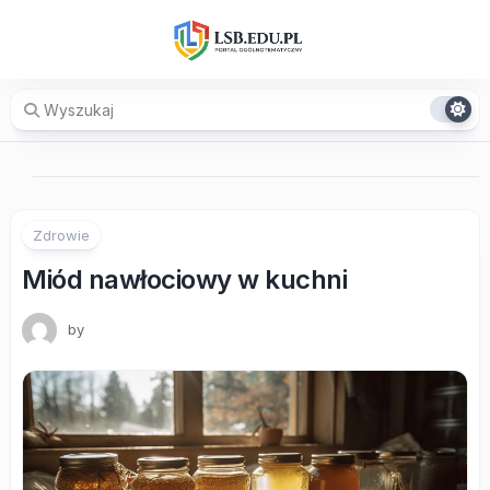
Skip
to
content
Zdrowie
Miód nawłociowy w kuchni
by