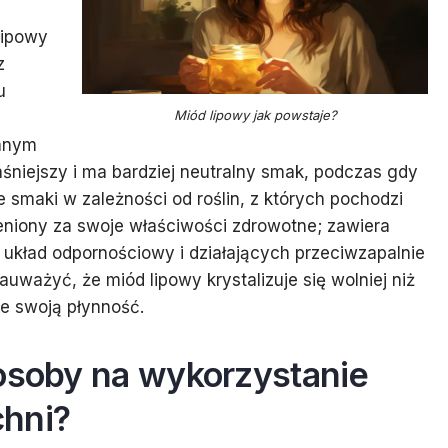
lipowy
z
u
Miód lipowy jak powstaje?
anym
aśniejszy i ma bardziej neutralny smak, podczas gdy
smaki w zależności od roślin, z których pochodzi
 ceniony za swoje właściwości zdrowotne; zawiera
 układ odpornościowy i działających przeciwzapalnie
uważyć, że miód lipowy krystalizuje się wolniej niż
je swoją płynność.
posoby na wykorzystanie
chni?