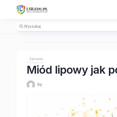
Skip
to
content
Zdrowie
Miód lipowy jak 
by