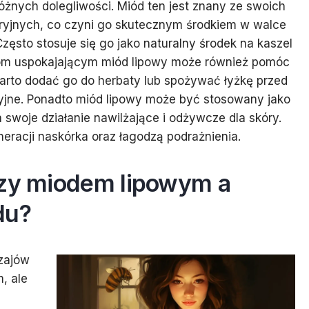
óżnych dolegliwości. Miód ten jest znany ze swoich
ryjnych, co czyni go skutecznym środkiem w walce
ęsto stosuje się go jako naturalny środek na kaszel
ciom uspokajającym miód lipowy może również pomóc
 Warto dodać go do herbaty lub spożywać łyżkę przed
yjne. Ponadto miód lipowy może być stosowany jako
swoje działanie nawilżające i odżywcze dla skóry.
eracji naskórka oraz łagodzą podrażnienia.
dzy miodem lipowym a
du?
dzajów
, ale