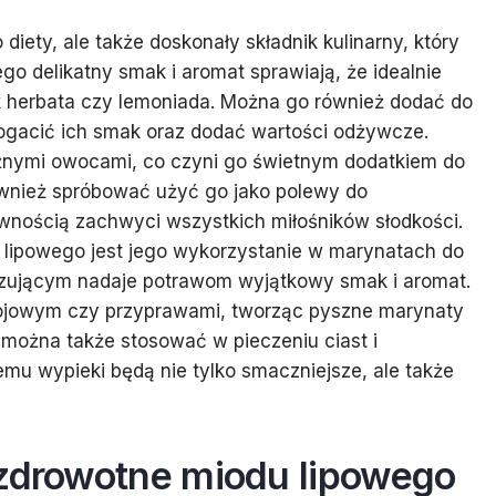
diety, ale także doskonały składnik kulinarny, który
o delikatny smak i aromat sprawiają, że idealnie
ak herbata czy lemoniada. Można go również dodać do
bogacić ich smak oraz dodać wartości odżywcze.
óżnymi owocami, co czyni go świetnym dodatkiem do
wnież spróbować użyć go jako polewy do
wnością zachwyci wszystkich miłośników słodkości.
lipowego jest jego wykorzystanie w marynatach do
izującym nadaje potrawom wyjątkowy smak i aromat.
ojowym czy przyprawami, tworząc pyszne marynaty
 można także stosować w pieczeniu ciast i
temu wypieki będą nie tylko smaczniejsze, ale także
 zdrowotne miodu lipowego