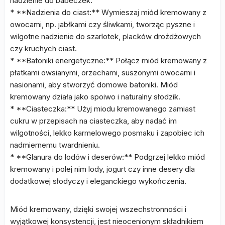
nadzienie do babeczek.
* **Nadzienia do ciast:** Wymieszaj miód kremowany z
owocami, np. jabłkami czy śliwkami, tworząc pyszne i
wilgotne nadzienie do szarlotek, placków drożdżowych
czy kruchych ciast.
* **Batoniki energetyczne:** Połącz miód kremowany z
płatkami owsianymi, orzechami, suszonymi owocami i
nasionami, aby stworzyć domowe batoniki. Miód
kremowany działa jako spoiwo i naturalny słodzik.
* **Ciasteczka:** Użyj miodu kremowanego zamiast
cukru w przepisach na ciasteczka, aby nadać im
wilgotności, lekko karmelowego posmaku i zapobiec ich
nadmiernemu twardnieniu.
* **Glanura do lodów i deserów:** Podgrzej lekko miód
kremowany i polej nim lody, jogurt czy inne desery dla
dodatkowej słodyczy i eleganckiego wykończenia.
Miód kremowany, dzięki swojej wszechstronności i
wyjątkowej konsystencji, jest nieocenionym składnikiem