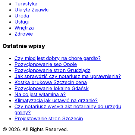
Turystyka
Ukryte Zajawki
Uroda
Usługi
Wnętrza
Zdrowie
Ostatnie wpisy
Czy miod jest dobry na chore gardło?
Pozycjonowanie seo Opole
Pozycjonowanie stron Grudziądz
Jak sprawdzić czy notariusz ma uprawnienia?
Kostka brukowa Szczecin cena
Pozycjonowanie lokalne Gdańsk
Na co jest witamina a?
Klimatyzacja jak ustawić na grzanie?
Czy notariusz wysyła akt notarialny do urzędu
gminy?
Projektowanie stron Szczecin
© 2026. All Rights Reserved.