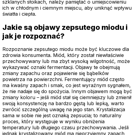
szklanych słoikach, należy pamiętać o umiejscowieniu
ich w chłodnym i ciemnym miejscu, aby uniknąć wpływu
światła i ciepła.
Jakie są objawy zepsutego miodu i
jak je rozpoznać?
Rozpoznanie zepsutego miodu może być kluczowe dla
zdrowia konsumenta. Miód, który został niewłaściwie
przechowywany lub ma zbyt wysoką wilgotność, może
wykazywać oznaki fermentacji. Objawy te obejmują
zmiany zapachu oraz pojawienie się bąbelków
powietrza na powierzchni. Fermentujący miód często
ma kwaśny zapach i smak, co jest wyraźnym sygnałem,
że nie nadaje się do spożycia. Innym objawem mogą być
zmiany koloru – jeśli miód stał się ciemniejszy lub zmienił
swoją konsystencję na bardzo gęstą lub lepką, warto
zwrócić szczególną uwagę na jego stan. Krystalizacja
sama w sobie nie jest oznaką zepsucia; to naturalny
proces, który występuje w wyniku obniżenia
temperatury lub długiego czasu przechowywania. Jeśli
jednak krystalizowany miód ma nieprzyjemny zapach