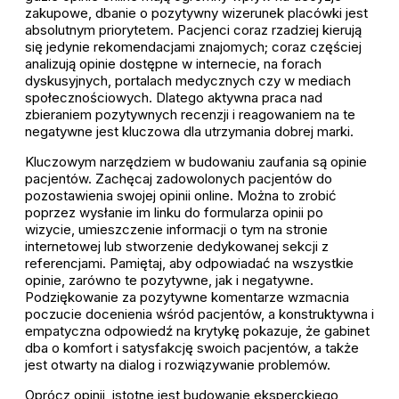
zakupowe, dbanie o pozytywny wizerunek placówki jest
absolutnym priorytetem. Pacjenci coraz rzadziej kierują
się jedynie rekomendacjami znajomych; coraz częściej
analizują opinie dostępne w internecie, na forach
dyskusyjnych, portalach medycznych czy w mediach
społecznościowych. Dlatego aktywna praca nad
zbieraniem pozytywnych recenzji i reagowaniem na te
negatywne jest kluczowa dla utrzymania dobrej marki.
Kluczowym narzędziem w budowaniu zaufania są opinie
pacjentów. Zachęcaj zadowolonych pacjentów do
pozostawienia swojej opinii online. Można to zrobić
poprzez wysłanie im linku do formularza opinii po
wizycie, umieszczenie informacji o tym na stronie
internetowej lub stworzenie dedykowanej sekcji z
referencjami. Pamiętaj, aby odpowiadać na wszystkie
opinie, zarówno te pozytywne, jak i negatywne.
Podziękowanie za pozytywne komentarze wzmacnia
poczucie docenienia wśród pacjentów, a konstruktywna i
empatyczna odpowiedź na krytykę pokazuje, że gabinet
dba o komfort i satysfakcję swoich pacjentów, a także
jest otwarty na dialog i rozwiązywanie problemów.
Oprócz opinii, istotne jest budowanie eksperckiego