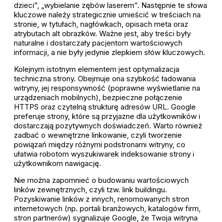
dzieci”, „wybielanie zębów laserem”. Następnie te słowa
kluczowe należy strategicznie umieścić w treściach na
stronie, w tytułach, nagłówkach, opisach meta oraz
atrybutach alt obrazków. Ważne jest, aby treści były
naturalne i dostarczały pacjentom wartościowych
informacji, a nie były jedynie zlepkiem słów kluczowych.
Kolejnym istotnym elementem jest optymalizacja
techniczna strony. Obejmuje ona szybkość ładowania
witryny, jej responsywność (poprawne wyświetlanie na
urządzeniach mobilnych), bezpieczne połączenie
HTTPS oraz czytelną strukturę adresów URL. Google
preferuje strony, które są przyjazne dla użytkowników i
dostarczają pozytywnych doświadczeń. Warto również
zadbać o wewnętrzne linkowanie, czyli tworzenie
powiązań między różnymi podstronami witryny, co
ułatwia robotom wyszukiwarek indeksowanie strony i
użytkownikom nawigację.
Nie można zapomnieć o budowaniu wartościowych
linków zewnętrznych, czyli tzw. link buildingu.
Pozyskiwanie linków z innych, renomowanych stron
internetowych (np. portali branżowych, katalogów firm,
stron partnerów) sygnalizuje Google, że Twoja witryna