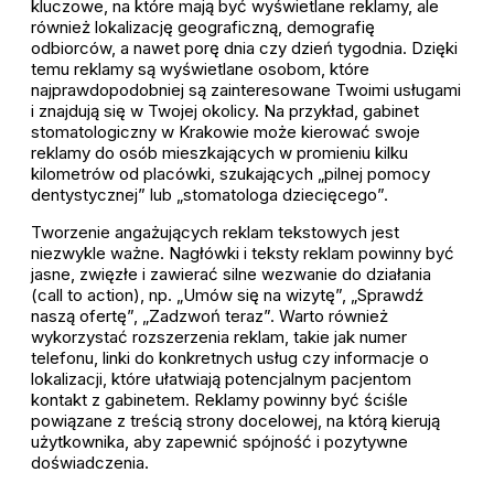
kluczowe, na które mają być wyświetlane reklamy, ale
również lokalizację geograficzną, demografię
odbiorców, a nawet porę dnia czy dzień tygodnia. Dzięki
temu reklamy są wyświetlane osobom, które
najprawdopodobniej są zainteresowane Twoimi usługami
i znajdują się w Twojej okolicy. Na przykład, gabinet
stomatologiczny w Krakowie może kierować swoje
reklamy do osób mieszkających w promieniu kilku
kilometrów od placówki, szukających „pilnej pomocy
dentystycznej” lub „stomatologa dziecięcego”.
Tworzenie angażujących reklam tekstowych jest
niezwykle ważne. Nagłówki i teksty reklam powinny być
jasne, zwięzłe i zawierać silne wezwanie do działania
(call to action), np. „Umów się na wizytę”, „Sprawdź
naszą ofertę”, „Zadzwoń teraz”. Warto również
wykorzystać rozszerzenia reklam, takie jak numer
telefonu, linki do konkretnych usług czy informacje o
lokalizacji, które ułatwiają potencjalnym pacjentom
kontakt z gabinetem. Reklamy powinny być ściśle
powiązane z treścią strony docelowej, na którą kierują
użytkownika, aby zapewnić spójność i pozytywne
doświadczenia.