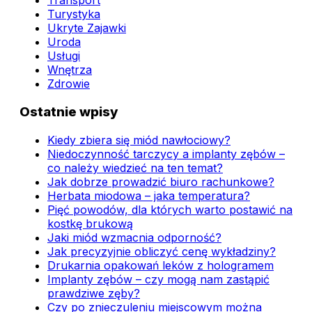
Transport
Turystyka
Ukryte Zajawki
Uroda
Usługi
Wnętrza
Zdrowie
Ostatnie wpisy
Kiedy zbiera się miód nawłociowy?
Niedoczynność tarczycy a implanty zębów –
co należy wiedzieć na ten temat?
Jak dobrze prowadzić biuro rachunkowe?
Herbata miodowa – jaka temperatura?
Pięć powodów, dla których warto postawić na
kostkę brukową
Jaki miód wzmacnia odporność?
Jak precyzyjnie obliczyć cenę wykładziny?
Drukarnia opakowań leków z hologramem
Implanty zębów – czy mogą nam zastąpić
prawdziwe zęby?
Czy po znieczuleniu miejscowym można