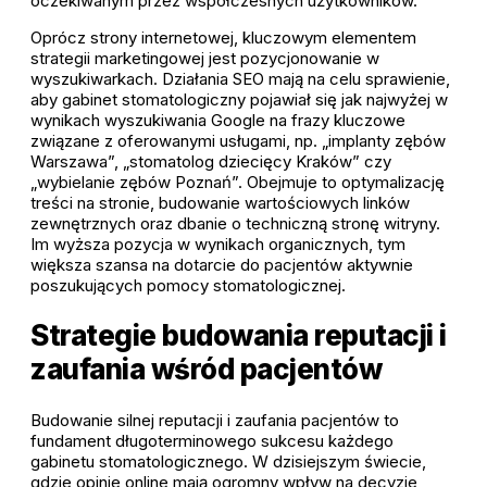
oczekiwanym przez współczesnych użytkowników.
Oprócz strony internetowej, kluczowym elementem
strategii marketingowej jest pozycjonowanie w
wyszukiwarkach. Działania SEO mają na celu sprawienie,
aby gabinet stomatologiczny pojawiał się jak najwyżej w
wynikach wyszukiwania Google na frazy kluczowe
związane z oferowanymi usługami, np. „implanty zębów
Warszawa”, „stomatolog dziecięcy Kraków” czy
„wybielanie zębów Poznań”. Obejmuje to optymalizację
treści na stronie, budowanie wartościowych linków
zewnętrznych oraz dbanie o techniczną stronę witryny.
Im wyższa pozycja w wynikach organicznych, tym
większa szansa na dotarcie do pacjentów aktywnie
poszukujących pomocy stomatologicznej.
Strategie budowania reputacji i
zaufania wśród pacjentów
Budowanie silnej reputacji i zaufania pacjentów to
fundament długoterminowego sukcesu każdego
gabinetu stomatologicznego. W dzisiejszym świecie,
gdzie opinie online mają ogromny wpływ na decyzje