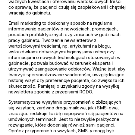
ważnych kwestiach i oferowaniu wartościowych treści,
co sprawia, że pacjenci czują się zaopiekowani i chętniej
wracają do gabinetu.
Email marketing to doskonały sposób na regularne
informowanie pacjentów o nowościach, promocjach,
poradach profilaktycznych czy zmianach w godzinach
pracy gabinetu. Tworzenie newsletterów z
wartościowymi treściami, np. artykułami na blogu,
wskazówkami dotyczącymi higieny jamy ustnej czy
informacjami o nowych technologiach stosowanych w
gabinecie, pozwala budować wizerunek eksperta i
utrzymywać zaangażowanie odbiorców. Ważne jest, aby
tworzyć spersonalizowane wiadomości, uwzględniające
historię wizyt czy preferencje pacjenta, co zwiększa ich
skuteczność. Pamiętaj o uzyskaniu zgody na wysyłkę
newslettera zgodnie z przepisami RODO.
Systematyczne wysyłanie przypomnień o zbliżających
się wizytach, zarówno drogą mailową, jak i SMS-ową,
znacząco redukuje liczbę niepojawień się pacjentów na
umówionych terminach. Jest to niezwykle praktyczne
rozwiązanie, które doceniają również sami pacjenci.
Oprócz przypomnień o wizytach, SMS-y mogą być