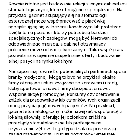
Równie istotne jest budowanie relacji z innymi gabinetami
stomatologicznymi, które oferują inne specjalizacje. Na
przykład, gabinet skupiający się na stomatologii
estetycznej może współpracować z placówką
specjalizującą się w leczeniu kanałowym lub protetyce.
Dzięki temu pacjenci, którzy potrzebują bardziej
specjalistycznych zabiegów, mogą być kierowani do
odpowiedniego miejsca, a gabinet otrzymujący
polecenie może odpłacić tym samym. Taka współpraca
pozwala na wzajemne uzupełnianie oferty i budowanie
silnej pozycji na rynku lokalnym.
Nie zapominaj również o potencjalnych partnerach spoza
branży medycznej. Mogą to być na przykład lokalne
firmy oferujące usługi związane ze zdrowiem i urodą,
kluby sportowe, a nawet firmy ubezpieczeniowe.
Wspólne akcje promocyjne, konkursy czy oferowanie
zniżek dla pracowników lub członków tych organizacji
mogą przyciągnąć nowych pacjentów. Na przykład,
gabinet stomatologiczny może nawiązać współpracę z
lokalną siłownią, oferując jej członkom zniżki na
przeglądy stomatologiczne lub profesjonalne
czyszczenie zębów. Tego typu działania poszerzają
zasięg marketingowy i budują pozytywny wizerunek