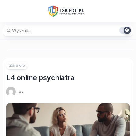
Skip
to
content
Zdrowie
L4 online psychiatra
by