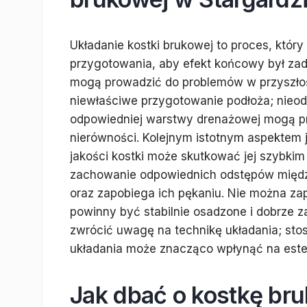
Układanie kostki brukowej to proces, któ
przygotowania, aby efekt końcowy był zado
mogą prowadzić do problemów w przyszłoś
niewłaściwe przygotowanie podłoża; nieod
odpowiedniej warstwy drenażowej mogą pr
nierówności. Kolejnym istotnym aspektem j
jakości kostki może skutkować jej szybki
zachowanie odpowiednich odstępów międz
oraz zapobiega ich pękaniu. Nie można za
powinny być stabilnie osadzone i dobrze 
zwrócić uwagę na technikę układania; sto
układania może znacząco wpłynąć na estet
Jak dbać o kostkę br