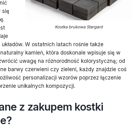
nić
 się
ę.
Kostka brukowa Stargard
st
daje
układów. W ostatnich latach rośnie także
naturalny kamień, która doskonale wpisuje się w
o zwrócić uwagę na różnorodność kolorystyczną; od
e barwy czerwieni czy zieleni, każdy znajdzie coś
możliwość personalizacji wzorów poprzez łączenie
rzenie unikalnych kompozycji.
zane z zakupem kostki
ie?