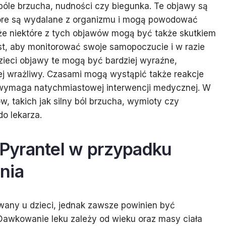
k bóle brzucha, nudności czy biegunka. Te objawy są
óre są wydalane z organizmu i mogą powodować
, że niektóre z tych objawów mogą być także skutkiem
t, aby monitorować swoje samopoczucie i w razie
zieci objawy te mogą być bardziej wyraźne,
ej wrażliwy. Czasami mogą wystąpić także reakcje
o wymaga natychmiastowej interwencji medycznej. W
 takich jak silny ból brzucha, wymioty czy
do lekarza.
Pyrantel w przypadku
enia
owany u dzieci, jednak zawsze powinien być
Dawkowanie leku zależy od wieku oraz masy ciała