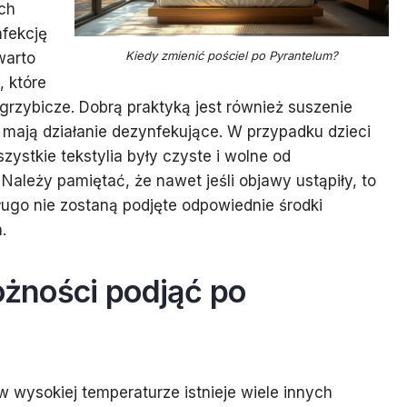
ich
nfekcję
Kiedy zmienić pościel po Pyrantelum?
warto
 które
grzybicze. Dobrą praktyką jest również suszenie
 mają działanie dezynfekujące. W przypadku dzieci
zystkie tekstylia były czyste i wolne od
ależy pamiętać, że nawet jeśli objawy ustąpiły, to
 długo nie zostaną podjęte odpowiednie środki
.
rożności podjąć po
 w wysokiej temperaturze istnieje wiele innych