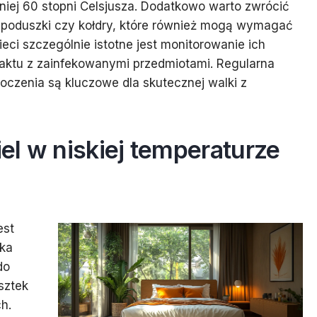
mniej 60 stopni Celsjusza. Dodatkowo warto zwrócić
ak poduszki czy kołdry, które również mogą wymagać
ci szczególnie istotne jest monitorowanie ich
taktu z zainfekowanymi przedmiotami. Regularna
toczenia są kluczowe dla skutecznej walki z
el w niskiej temperaturze
est
ska
do
sztek
h.