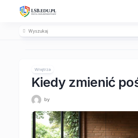
Skip
to
content
Wnętrza
Kiedy zmienić po
by