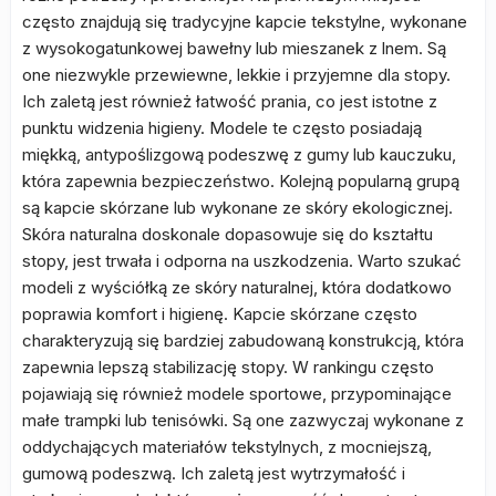
często znajdują się tradycyjne kapcie tekstylne, wykonane
z wysokogatunkowej bawełny lub mieszanek z lnem. Są
one niezwykle przewiewne, lekkie i przyjemne dla stopy.
Ich zaletą jest również łatwość prania, co jest istotne z
punktu widzenia higieny. Modele te często posiadają
miękką, antypoślizgową podeszwę z gumy lub kauczuku,
która zapewnia bezpieczeństwo. Kolejną popularną grupą
są kapcie skórzane lub wykonane ze skóry ekologicznej.
Skóra naturalna doskonale dopasowuje się do kształtu
stopy, jest trwała i odporna na uszkodzenia. Warto szukać
modeli z wyściółką ze skóry naturalnej, która dodatkowo
poprawia komfort i higienę. Kapcie skórzane często
charakteryzują się bardziej zabudowaną konstrukcją, która
zapewnia lepszą stabilizację stopy. W rankingu często
pojawiają się również modele sportowe, przypominające
małe trampki lub tenisówki. Są one zazwyczaj wykonane z
oddychających materiałów tekstylnych, z mocniejszą,
gumową podeszwą. Ich zaletą jest wytrzymałość i