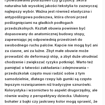
i powstawaniu podrażnień czy grzybicy. Skóra
naturalna lub wysokiej jakości tekstylia to zazwyczaj
najlepszy wybór. Ważna jest również elastyczna i
antypoślizgowa podeszwa, która chroni przed
poślizgnięciami na gładkich podłogach
przedszkolnych. Kształt obuwia powinien być
dopasowany do anatomicznej budowy stopy,
zapewniając jej odpowiednią przestrzeń do
swobodnego ruchu palców. Kapcie nie mogą być ani
za ciasne, ani za luźne. Zbyt małe obuwie może
prowadzić do deformacji stóp, a zbyt duże utrudniać
chodzenie i zwiększać ryzyko potknięć. Warto też
pamiętać o łatwości zakładania i zdejmowania –
przedszkolak często musi radzić sobie z tym
samodzielnie, dlatego rzepy lub gumki są często
lepszym rozwiązaniem niż tradycyjne sznurówki.
Kolorystyka i wzornictwo to aspekt drugorzędny, ale
równie ważny z perspektywy dziecka. Ulubiony
bohater z bajki czy jaskrawy kolor mogą sprawić, że