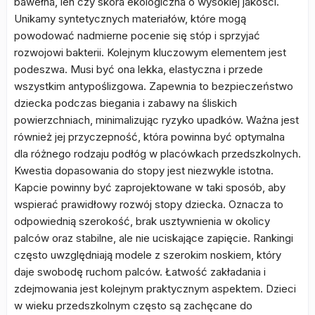
bawełna, len czy skóra ekologiczna o wysokiej jakości.
Unikamy syntetycznych materiałów, które mogą
powodować nadmierne pocenie się stóp i sprzyjać
rozwojowi bakterii. Kolejnym kluczowym elementem jest
podeszwa. Musi być ona lekka, elastyczna i przede
wszystkim antypoślizgowa. Zapewnia to bezpieczeństwo
dziecka podczas biegania i zabawy na śliskich
powierzchniach, minimalizując ryzyko upadków. Ważna jest
również jej przyczepność, która powinna być optymalna
dla różnego rodzaju podłóg w placówkach przedszkolnych.
Kwestia dopasowania do stopy jest niezwykle istotna.
Kapcie powinny być zaprojektowane w taki sposób, aby
wspierać prawidłowy rozwój stopy dziecka. Oznacza to
odpowiednią szerokość, brak usztywnienia w okolicy
palców oraz stabilne, ale nie uciskające zapięcie. Rankingi
często uwzględniają modele z szerokim noskiem, który
daje swobodę ruchom palców. Łatwość zakładania i
zdejmowania jest kolejnym praktycznym aspektem. Dzieci
w wieku przedszkolnym często są zachęcane do