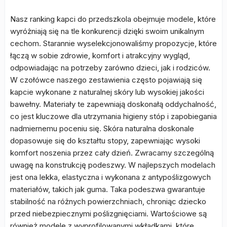
Nasz ranking kapci do przedszkola obejmuje modele, które
wyróżniają się na tle konkurencji dzięki swoim unikalnym
cechom. Starannie wyselekcjonowaliśmy propozycje, które
łączą w sobie zdrowie, komfort i atrakcyjny wygląd,
odpowiadając na potrzeby zarówno dzieci, jak i rodziców.
W czołówce naszego zestawienia często pojawiają się
kapcie wykonane z naturalnej skóry lub wysokiej jakości
bawełny. Materiały te zapewniają doskonałą oddychalność,
co jest kluczowe dla utrzymania higieny stóp i zapobiegania
nadmiernemu poceniu się. Skóra naturalna doskonale
dopasowuje się do kształtu stopy, zapewniając wysoki
komfort noszenia przez cały dzień. Zwracamy szczególną
uwagę na konstrukcję podeszwy. W najlepszych modelach
jest ona lekka, elastyczna i wykonana z antypoślizgowych
materiałów, takich jak guma. Taka podeszwa gwarantuje
stabilność na różnych powierzchniach, chroniąc dziecko
przed niebezpiecznymi poślizgnięciami. Wartościowe są
również modele z wyprofilowanymi wkładkami, które