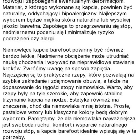
rozwoju i zapobiegania ewentualnym deformacjom.
Materiał, z którego wykonane są kapcie, powinien być
naturalny, oddychający i hipoalergiczny. Najlepszym
wyborem będzie miękka skóra naturalna lub wysokiej
jakości bawełna. Zapobiega to przegrzewaniu się stóp,
nadmiernemu poceniu się i minimalizuje ryzyko
podrażnień czy alergii.
Niemowlęce kapcie barefoot powinny być również
bardzo lekkie. Nadmierne obciążenie może utrudniać
naukę chodzenia i wpływać na nieprawidłowe stawianie
kroków. Zwróćmy uwagę na sposób zapięcia.
Najczęściej są to praktyczne rzepy, które pozwalają na
szybkie zakładanie i zdejmowanie obuwia, a także na
dopasowanie do tęgości stopy niemowlaka. Warto, aby
rzepy były na tyle szerokie, aby zapewnić stabilne
trzymanie kapcia na nodze. Estetyka również ma
znaczenie, choć dla niemowlaka mniej istotna. Proste,
pastelowe wzory lub klasyczne kolory będą dobrym
wyborem. Pamiętajmy, że dla niemowlaka najważniejsza
jest swoboda ruchu, komfort i wsparcie naturalnego
rozwoju stóp, a kapcie barefoot idealnie wpisują się w te
potrzeby.