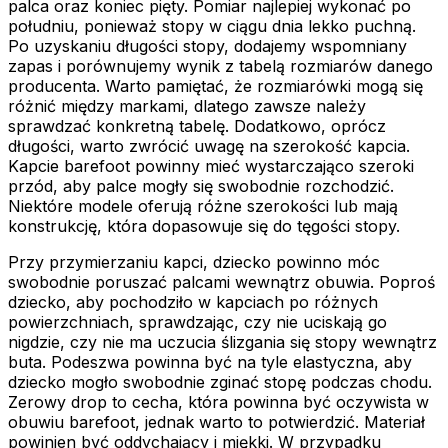
palca oraz koniec pięty. Pomiar najlepiej wykonać po
południu, ponieważ stopy w ciągu dnia lekko puchną.
Po uzyskaniu długości stopy, dodajemy wspomniany
zapas i porównujemy wynik z tabelą rozmiarów danego
producenta. Warto pamiętać, że rozmiarówki mogą się
różnić między markami, dlatego zawsze należy
sprawdzać konkretną tabelę. Dodatkowo, oprócz
długości, warto zwrócić uwagę na szerokość kapcia.
Kapcie barefoot powinny mieć wystarczająco szeroki
przód, aby palce mogły się swobodnie rozchodzić.
Niektóre modele oferują różne szerokości lub mają
konstrukcję, która dopasowuje się do tęgości stopy.
Przy przymierzaniu kapci, dziecko powinno móc
swobodnie poruszać palcami wewnątrz obuwia. Poproś
dziecko, aby pochodziło w kapciach po różnych
powierzchniach, sprawdzając, czy nie uciskają go
nigdzie, czy nie ma uczucia ślizgania się stopy wewnątrz
buta. Podeszwa powinna być na tyle elastyczna, aby
dziecko mogło swobodnie zginać stopę podczas chodu.
Zerowy drop to cecha, która powinna być oczywista w
obuwiu barefoot, jednak warto to potwierdzić. Materiał
powinien być oddychający i miękki. W przypadku