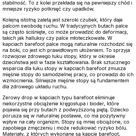
stabilność. To z kolei przekłada się na pewniejszy chód i
mniejsze ryzyko potknięć czy upadków.
Kolejną istotną zaletą jest szeroki czubek, który daje
palcom swobodę ruchu. W tradycyjnych butach palce
są często ściśnięte, co może prowadzić do deformacji,
takich jak halluksy czy palce młoteczkowate. W
kapciach barefoot palce mogą naturalnie rozchodzić się
na boki, co jest ich prawidłowym ułożeniem. To sprzyja
rozwojowi zdrowego łuku stopy, który w okresie
dzieciństwa jest w fazie kształtowania. Brak sztucznego
wsparcia dla łuku stopy w kapciach barefoot zmusza
mięśnie stopy do samodzielnej pracy, co prowadzi do ich
wzmocnienia. Silniejsze mięśnie stopy są fundamentem
dla zdrowego układu ruchu.
Zerowy drop w kapciach typu barefoot eliminuje
niekorzystne obciążenie kręgosłupa i bioder, które
pojawia się przy butach z podwyższoną piętą. Dziecko
porusza się w naturalnej postawie, co ma pozytywny
wpływ na cały organizm. Stopy są mniej obciążone, co
zapobiega zmęczeniu i może redukować ryzyko bólu.
Materiały, z których wykonane są kapcie barefoot,