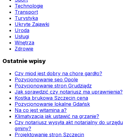
Technologie
Transport
Turystyka
Ukryte Zajawki
Uroda
Usługi
Wnętrza
Zdrowie
Ostatnie wpisy
Czy miod jest dobry na chore gardło?
Pozycjonowanie seo Opole
Pozycjonowanie stron Grudziądz
Jak sprawdzić czy notariusz ma uprawnienia?
Kostka brukowa Szczecin cena
Pozycjonowanie lokalne Gdańsk
Na co jest witamina a?
Klimatyzacja jak ustawić na grzanie?
Czy notariusz wysyła akt notarialny do urzędu
gminy?
Projektowanie stron Szczecin