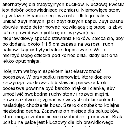
alternatywę dla tradycyjnych bucików. Kluczową kwestią
jest dobór odpowiedniego rozmiaru. Niemowlęce stopy
są w fazie dynamicznego wzrostu, dlatego należy
unikać zbyt małych, jak i zbyt dużych kapci. Zbyt ciasne
obuwie może deformować rozwijającą się stopę, a zbyt
luźne powodować potknięcia i wpływać na
nieprawidłowy sposób stawiania kroków. Zaleca się, aby
po dodaniu około 1-1,5 cm zapasu na wzrost i ruch
palców, kapcie były idealnie dopasowane. Warto
mierzyć stopę dziecka pod koniec dnia, kiedy jest ona
lekko opuchnięta.
Kolejnym ważnym aspektem jest elastyczność
podeszwy. W przypadku niemowląt, które dopiero
zaczynają raczkować lub stawiać pierwsze kroki,
podeszwa powinna być bardzo miękka i cienka, aby
umożliwić swobodne ruchy stopy i rozwój mięśni.
Powinna łatwo się zginać we wszystkich kierunkach,
naśladując chodzenie boso. Szeroki czubek to kolejna
niezbędna cecha. Zapewnia on miejsce dla paluszków,
które mogą swobodnie się rozchodzić i pracować. Brak
ucisku na palce jest kluczowy dla ich prawidłowego