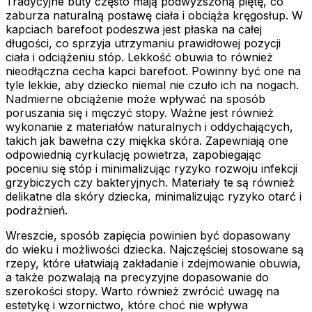
Tradycyjne buty często mają podwyższoną piętę, co
zaburza naturalną postawę ciała i obciąża kręgosłup. W
kapciach barefoot podeszwa jest płaska na całej
długości, co sprzyja utrzymaniu prawidłowej pozycji
ciała i odciążeniu stóp. Lekkość obuwia to również
nieodłączna cecha kapci barefoot. Powinny być one na
tyle lekkie, aby dziecko niemal nie czuło ich na nogach.
Nadmierne obciążenie może wpływać na sposób
poruszania się i męczyć stopy. Ważne jest również
wykonanie z materiałów naturalnych i oddychających,
takich jak bawełna czy miękka skóra. Zapewniają one
odpowiednią cyrkulację powietrza, zapobiegając
poceniu się stóp i minimalizując ryzyko rozwoju infekcji
grzybiczych czy bakteryjnych. Materiały te są również
delikatne dla skóry dziecka, minimalizując ryzyko otarć i
podrażnień.
Wreszcie, sposób zapięcia powinien być dopasowany
do wieku i możliwości dziecka. Najczęściej stosowane są
rzepy, które ułatwiają zakładanie i zdejmowanie obuwia,
a także pozwalają na precyzyjne dopasowanie do
szerokości stopy. Warto również zwrócić uwagę na
estetykę i wzornictwo, które choć nie wpływa