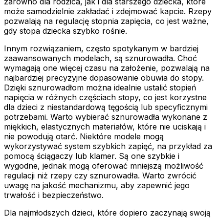
zarówno dla rodzica, jak i dla starszego dziecka, które
może samodzielnie zakładać i zdejmować kapcie. Rzepy
pozwalają na regulację stopnia zapięcia, co jest ważne,
gdy stopa dziecka szybko rośnie.
Innym rozwiązaniem, często spotykanym w bardziej
zaawansowanych modelach, są sznurowadła. Choć
wymagają one więcej czasu na założenie, pozwalają na
najbardziej precyzyjne dopasowanie obuwia do stopy.
Dzięki sznurowadłom można idealnie ustalić stopień
napięcia w różnych częściach stopy, co jest korzystne
dla dzieci z niestandardową tęgością lub specyficznymi
potrzebami. Warto wybierać sznurowadła wykonane z
miękkich, elastycznych materiałów, które nie uciskają i
nie powodują otarć. Niektóre modele mogą
wykorzystywać system szybkich zapięć, na przykład za
pomocą ściągaczy lub klamer. Są one szybkie i
wygodne, jednak mogą oferować mniejszą możliwość
regulacji niż rzepy czy sznurowadła. Warto zwrócić
uwagę na jakość mechanizmu, aby zapewnić jego
trwałość i bezpieczeństwo.
Dla najmłodszych dzieci, które dopiero zaczynają swoją