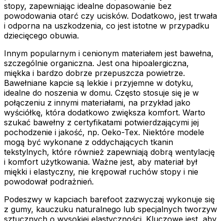
stopy, zapewniając idealne dopasowanie bez
powodowania otarć czy ucisków. Dodatkowo, jest trwała
i odporna na uszkodzenia, co jest istotne w przypadku
dziecięcego obuwia.
Innym popularnym i cenionym materiałem jest bawełna,
szczególnie organiczna. Jest ona hipoalergiczna,
miękka i bardzo dobrze przepuszcza powietrze.
Bawełniane kapcie są lekkie i przyjemne w dotyku,
idealne do noszenia w domu. Często stosuje się je w
połączeniu z innymi materiałami, na przykład jako
wyściółkę, która dodatkowo zwiększa komfort. Warto
szukać bawełny z certyfikatami potwierdzającymi jej
pochodzenie i jakość, np. Oeko-Tex. Niektóre modele
mogą być wykonane z oddychających tkanin
tekstylnych, które również zapewniają dobrą wentylację
i komfort użytkowania. Ważne jest, aby materiał był
miękki i elastyczny, nie krępował ruchów stopy i nie
powodował podrażnień.
Podeszwy w kapciach barefoot zazwyczaj wykonuje się
z gumy, kauczuku naturalnego lub specjalnych tworzyw
sztucznych o wysokiej elastyczności. Kluczowe jest, aby