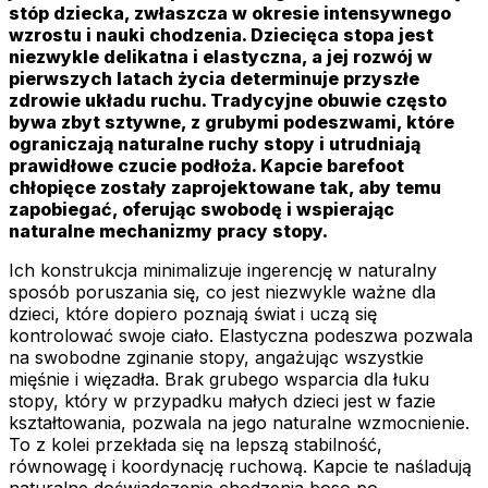
stóp dziecka, zwłaszcza w okresie intensywnego
wzrostu i nauki chodzenia. Dziecięca stopa jest
niezwykle delikatna i elastyczna, a jej rozwój w
pierwszych latach życia determinuje przyszłe
zdrowie układu ruchu. Tradycyjne obuwie często
bywa zbyt sztywne, z grubymi podeszwami, które
ograniczają naturalne ruchy stopy i utrudniają
prawidłowe czucie podłoża. Kapcie barefoot
chłopięce zostały zaprojektowane tak, aby temu
zapobiegać, oferując swobodę i wspierając
naturalne mechanizmy pracy stopy.
Ich konstrukcja minimalizuje ingerencję w naturalny
sposób poruszania się, co jest niezwykle ważne dla
dzieci, które dopiero poznają świat i uczą się
kontrolować swoje ciało. Elastyczna podeszwa pozwala
na swobodne zginanie stopy, angażując wszystkie
mięśnie i więzadła. Brak grubego wsparcia dla łuku
stopy, który w przypadku małych dzieci jest w fazie
kształtowania, pozwala na jego naturalne wzmocnienie.
To z kolei przekłada się na lepszą stabilność,
równowagę i koordynację ruchową. Kapcie te naśladują
naturalne doświadczenie chodzenia boso po