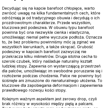
Decydując się na kapcie barefoot chłopięce, warto
zwrócić uwagę na kilka fundamentalnych cech, które
odróżniają je od tradycyjnego obuwia i decydują o ich
prozdrowotnym charakterze. Przede wszystkim,
kluczowa jest podeszwa. W obuwiu typu barefoot
powinna być ona niezwykle cienka i elastyczna,
umożliwiając niemal pełne wyczucie podłoża. Oznacza
to, że bez problemu powinniśmy móc ją zginać we
wszystkich kierunkach, a także skręcać. Grubość
podeszwy w kapciach barefoot zazwyczaj nie
przekracza kilku milimetrów. Druga istotna cecha to
szeroki czubek, który naśladuje naturalny kształt
ludzkiej stopy. Zapewnia on wystarczającą przestrzeń
dla palców, umożliwiając im swobodne poruszanie się i
rozłożenie podczas chodzenia. Palce nie powinny być
ściśnięte ani zmuszone do nienaturalnego ułożenia. To
kluczowe dla zapobiegania deformacjom i zapewnienia
prawidłowego rozwoju kości stopy.
Kolejnym ważnym aspektem jest zerowy drop, czyli
brak różnicy w wysokości między piętą a palcami.