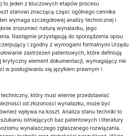
j to jeden z kluczowych etapów procesu
oszt stanowi znaczącą część ogólnego cennika
 ten wymaga szczegółowej analizy technicznej i
łębnie zrozumieć naturę wynalazku, jego
nia. Następnie przystępują do sporządzenia opisu
yczerpujący i zgodny z wymogami formalnymi Urzędu
ułowanie zastrzeżeń patentowych, które definiują
iej krytyczny element dokumentacji, wymagający nie
ści w posługiwaniu się językiem prawnym i
echniczny, który musi wiernie przedstawiać
zależności od złożoności wynalazku, może być
wnież wpływa na koszt. Analiza stanu techniki to
szukaniu istniejących baz patentowych i literatury
 poziomu wynalazczego zgłaszanego rozwiązania.