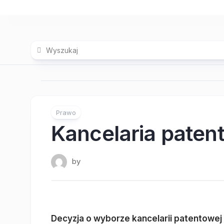
Skip
to
content
Prawo
Kancelaria paten
by
Decyzja o wyborze kancelarii patentowej 