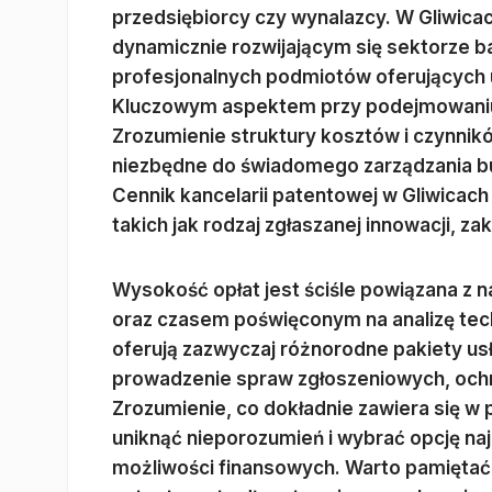
przedsiębiorcy czy wynalazcy. W Gliwica
dynamicznie rozwijającym się sektorze ba
profesjonalnych podmiotów oferujących us
Kluczowym aspektem przy podejmowaniu tej
Zrozumienie struktury kosztów i czynnik
niezbędne do świadomego zarządzania 
Cennik kancelarii patentowej w Gliwicach n
takich jak rodzaj zgłaszanej innowacji, z
Wysokość opłat jest ściśle powiązana z 
oraz czasem poświęconym na analizę tech
oferują zazwyczaj różnorodne pakiety u
prowadzenie spraw zgłoszeniowych, ochr
Zrozumienie, co dokładnie zawiera się w
uniknąć nieporozumień i wybrać opcję na
możliwości finansowych. Warto pamiętać,