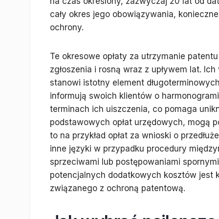
na czas określony, zazwyczaj 20 lat od d
cały okres jego obowiązywania, konieczne j
ochrony.
Te okresowe opłaty za utrzymanie patentu
zgłoszenia i rosną wraz z upływem lat. Ic
stanowi istotny element długoterminowych
informują swoich klientów o harmonogrami
terminach ich uiszczenia, co pomaga uni
podstawowych opłat urzędowych, mogą poj
to na przykład opłat za wnioski o przedłuż
inne języki w przypadku procedury między
sprzeciwami lub postępowaniami spornymi.
potencjalnych dodatkowych kosztów jest 
związanego z ochroną patentową.