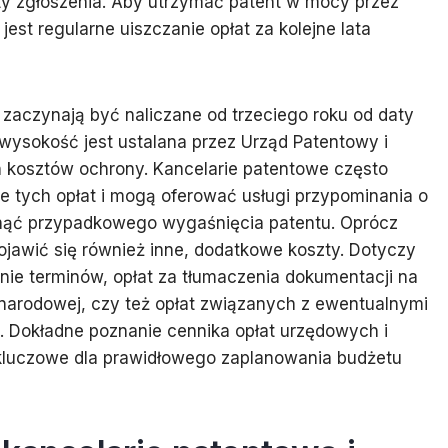
aty zgłoszenia. Aby utrzymać patent w mocy przez
est regularne uiszczanie opłat za kolejne lata
 zaczynają być naliczane od trzeciego roku od daty
h wysokość jest ustalana przez Urząd Patentowy i
 kosztów ochrony. Kancelarie patentowe często
e tych opłat i mogą oferować usługi przypominania o
knąć przypadkowego wygaśnięcia patentu. Oprócz
awić się również inne, dodatkowe koszty. Dotyczy
enie terminów, opłat za tłumaczenia dokumentacji na
narodowej, czy też opłat związanych z ewentualnymi
 Dokładne poznanie cennika opłat urzędowych i
kluczowe dla prawidłowego zaplanowania budżetu