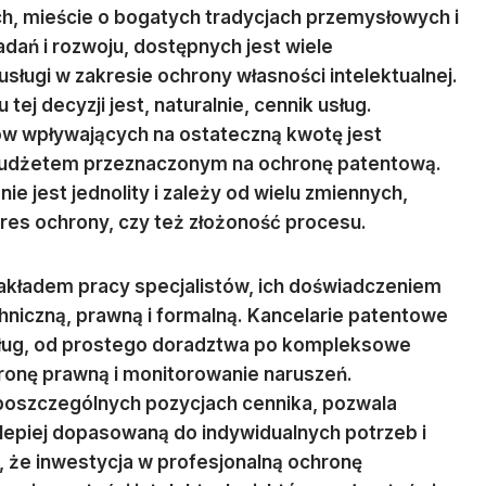
ch, mieście o bogatych tradycjach przemysłowych i
dań i rozwoju, dostępnych jest wiele
ługi w zakresie ochrony własności intelektualnej.
 decyzji jest, naturalnie, cennik usług.
ów wpływających na ostateczną kwotę jest
budżetem przeznaczonym na ochronę patentową.
ie jest jednolity i zależy od wielu zmiennych,
akres ochrony, czy też złożoność procesu.
nakładem pracy specjalistów, ich doświadczeniem
niczną, prawną i formalną. Kancelarie patentowe
sług, od prostego doradztwa po kompleksowe
onę prawną i monitorowanie naruszeń.
 poszczególnych pozycjach cennika, pozwala
jlepiej dopasowaną do indywidualnych potrzeb i
 że inwestycja w profesjonalną ochronę