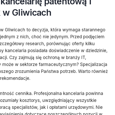
kancelarię patentową i
k w Gliwicach
 w Gliwicach to decyzja, która wymaga starannego
 jednym z nich, choć nie jedynym. Przed podjęciem
zczegółowy research, porównując oferty kilku
by kancelaria posiadała doświadczenie w dziedzinie,
ji. Czy zajmują się ochroną w branży IT,
czy może w sektorze farmaceutycznym? Specjalizacja
epszego zrozumienia Państwa potrzeb. Warto również
 rekomendacje.
tność cennika. Profesjonalna kancelaria powinna
rozumiały kosztorys, uwzględniający wszystkie
racą specjalistów, jak i opłatami urzędowymi. Nie
o wyjaśnienia dotyczące poszczególnych pozycji w