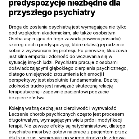
predyspozycje niezbędne dla
przyszłego psychiatry
Droga do zostania psychiatrą jest wymagająca nie tylko
pod względem akademickim, ale także osobistym.
Osoba aspirująca do tego zawodu powinna posiadać
szereg cech i predyspozycji, które ułatwią jej radzenie
sobie z wyzwaniami tej profesji. Po pierwsze, kluczowa
jest silna empatia i zdolność do wczuwania się w
sytuację innych ludzi. Psychiatra pracuje z osobami
doświadczającymi głębokiego cierpienia psychicznego,
dlatego umiejętność zrozumienia ich emocji i
perspektywy jest absolutnie fundamentalna. Bez tej
zdolności trudno jest nawiązać skuteczną relację
terapeutyczną i zapewnić pacjentowi poczucie
bezpieczeństwa.
Kolejną ważną cechą jest cierpliwość i wytrwałość.
Leczenie chorób psychicznych często jest procesem
długotrwałym, wymagającym wielu prób i modyfikacji
terapii. Nie zawsze efekty są natychmiastowe, dlatego
psychiatra musi być gotów na pracę z pacjentem przez
dłuższy czas, wspierając go w jego drodze do zdrowia.