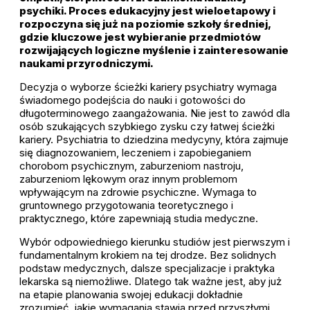
psychiki. Proces edukacyjny jest wieloetapowy i
rozpoczyna się już na poziomie szkoły średniej,
gdzie kluczowe jest wybieranie przedmiotów
rozwijających logiczne myślenie i zainteresowanie
naukami przyrodniczymi.
Decyzja o wyborze ścieżki kariery psychiatry wymaga
świadomego podejścia do nauki i gotowości do
długoterminowego zaangażowania. Nie jest to zawód dla
osób szukających szybkiego zysku czy łatwej ścieżki
kariery. Psychiatria to dziedzina medycyny, która zajmuje
się diagnozowaniem, leczeniem i zapobieganiem
chorobom psychicznym, zaburzeniom nastroju,
zaburzeniom lękowym oraz innym problemom
wpływającym na zdrowie psychiczne. Wymaga to
gruntownego przygotowania teoretycznego i
praktycznego, które zapewniają studia medyczne.
Wybór odpowiedniego kierunku studiów jest pierwszym i
fundamentalnym krokiem na tej drodze. Bez solidnych
podstaw medycznych, dalsze specjalizacje i praktyka
lekarska są niemożliwe. Dlatego tak ważne jest, aby już
na etapie planowania swojej edukacji dokładnie
zrozumieć, jakie wymagania stawia przed przyszłymi