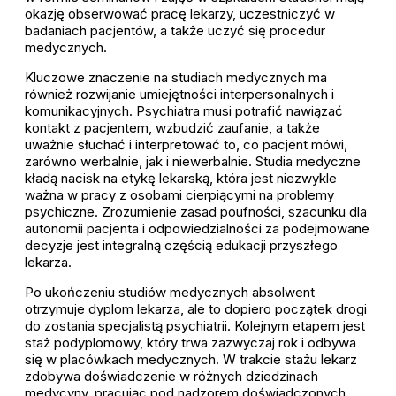
okazję obserwować pracę lekarzy, uczestniczyć w
badaniach pacjentów, a także uczyć się procedur
medycznych.
Kluczowe znaczenie na studiach medycznych ma
również rozwijanie umiejętności interpersonalnych i
komunikacyjnych. Psychiatra musi potrafić nawiązać
kontakt z pacjentem, wzbudzić zaufanie, a także
uważnie słuchać i interpretować to, co pacjent mówi,
zarówno werbalnie, jak i niewerbalnie. Studia medyczne
kładą nacisk na etykę lekarską, która jest niezwykle
ważna w pracy z osobami cierpiącymi na problemy
psychiczne. Zrozumienie zasad poufności, szacunku dla
autonomii pacjenta i odpowiedzialności za podejmowane
decyzje jest integralną częścią edukacji przyszłego
lekarza.
Po ukończeniu studiów medycznych absolwent
otrzymuje dyplom lekarza, ale to dopiero początek drogi
do zostania specjalistą psychiatrii. Kolejnym etapem jest
staż podyplomowy, który trwa zazwyczaj rok i odbywa
się w placówkach medycznych. W trakcie stażu lekarz
zdobywa doświadczenie w różnych dziedzinach
medycyny, pracując pod nadzorem doświadczonych