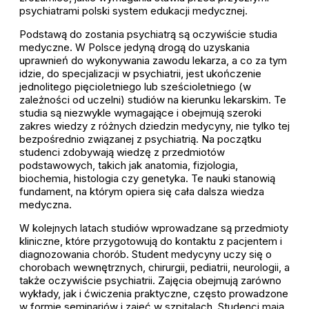
psychiatrami polski system edukacji medycznej.
Podstawą do zostania psychiatrą są oczywiście studia
medyczne. W Polsce jedyną drogą do uzyskania
uprawnień do wykonywania zawodu lekarza, a co za tym
idzie, do specjalizacji w psychiatrii, jest ukończenie
jednolitego pięcioletniego lub sześcioletniego (w
zależności od uczelni) studiów na kierunku lekarskim. Te
studia są niezwykle wymagające i obejmują szeroki
zakres wiedzy z różnych dziedzin medycyny, nie tylko tej
bezpośrednio związanej z psychiatrią. Na początku
studenci zdobywają wiedzę z przedmiotów
podstawowych, takich jak anatomia, fizjologia,
biochemia, histologia czy genetyka. Te nauki stanowią
fundament, na którym opiera się cała dalsza wiedza
medyczna.
W kolejnych latach studiów wprowadzane są przedmioty
kliniczne, które przygotowują do kontaktu z pacjentem i
diagnozowania chorób. Student medycyny uczy się o
chorobach wewnętrznych, chirurgii, pediatrii, neurologii, a
także oczywiście psychiatrii. Zajęcia obejmują zarówno
wykłady, jak i ćwiczenia praktyczne, często prowadzone
w formie seminariów i zajęć w szpitalach. Studenci mają