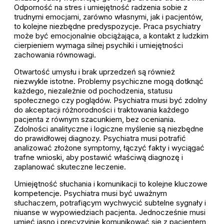
Odporność na stres i umiejętność radzenia sobie z
trudnymi emocjami, zarówno własnymi, jak i pacjentów,
to kolejne niezbędne predyspozycje. Praca psychiatry
może być emocjonalnie obciążająca, a kontakt z ludzkim
cierpieniem wymaga silnej psychiki i umiejętności
zachowania równowagi.
Otwartość umysłu i brak uprzedzeń są również
niezwykle istotne. Problemy psychiczne mogą dotknąć
każdego, niezależnie od pochodzenia, statusu
społecznego czy poglądów. Psychiatra musi być zdolny
do akceptacji różnorodności i traktowania każdego
pacjenta z równym szacunkiem, bez oceniania.
Zdolności analityczne i logiczne myślenie są niezbędne
do prawidłowej diagnozy. Psychiatra musi potrafić
analizować złożone symptomy, łączyć fakty i wyciągać
trafne wnioski, aby postawić właściwą diagnozę i
zaplanować skuteczne leczenie.
Umiejętność słuchania i komunikacji to kolejne kluczowe
kompetencje. Psychiatra musi być uważnym
słuchaczem, potrafiącym wychwycić subtelne sygnały i
niuanse w wypowiedziach pacjenta. Jednocześnie musi
umieć jasno i precyzyjnie komunikować się z pacjentem,