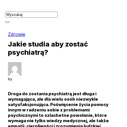
Skip
to
content
Zdrowie
Jakie studia aby zostać
psychiatrą?
by
Droga do zostania psychiatrą jest długa i
wymagająca, ale dla wielu osób niezwykle
satysfakcjonująca. Poświęcenie życia pomocy
innym w radzeniu sobie z problemami
psychicznymi to szlachetne powołanie, które
wymaga nie tylko wiedzy medycznej, ale także
empatii, cierpliwości i zrozumienia ludzkiej