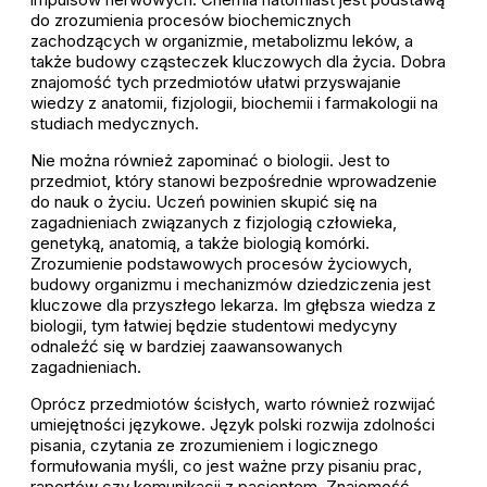
do zrozumienia procesów biochemicznych
zachodzących w organizmie, metabolizmu leków, a
także budowy cząsteczek kluczowych dla życia. Dobra
znajomość tych przedmiotów ułatwi przyswajanie
wiedzy z anatomii, fizjologii, biochemii i farmakologii na
studiach medycznych.
Nie można również zapominać o biologii. Jest to
przedmiot, który stanowi bezpośrednie wprowadzenie
do nauk o życiu. Uczeń powinien skupić się na
zagadnieniach związanych z fizjologią człowieka,
genetyką, anatomią, a także biologią komórki.
Zrozumienie podstawowych procesów życiowych,
budowy organizmu i mechanizmów dziedziczenia jest
kluczowe dla przyszłego lekarza. Im głębsza wiedza z
biologii, tym łatwiej będzie studentowi medycyny
odnaleźć się w bardziej zaawansowanych
zagadnieniach.
Oprócz przedmiotów ścisłych, warto również rozwijać
umiejętności językowe. Język polski rozwija zdolności
pisania, czytania ze zrozumieniem i logicznego
formułowania myśli, co jest ważne przy pisaniu prac,
raportów czy komunikacji z pacjentem. Znajomość