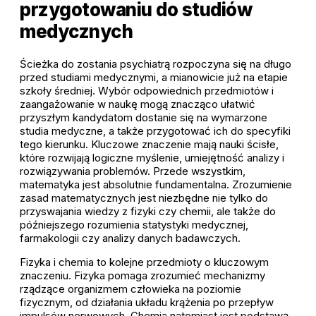
przygotowaniu do studiów
medycznych
Ścieżka do zostania psychiatrą rozpoczyna się na długo
przed studiami medycznymi, a mianowicie już na etapie
szkoły średniej. Wybór odpowiednich przedmiotów i
zaangażowanie w naukę mogą znacząco ułatwić
przyszłym kandydatom dostanie się na wymarzone
studia medyczne, a także przygotować ich do specyfiki
tego kierunku. Kluczowe znaczenie mają nauki ścisłe,
które rozwijają logiczne myślenie, umiejętność analizy i
rozwiązywania problemów. Przede wszystkim,
matematyka jest absolutnie fundamentalna. Zrozumienie
zasad matematycznych jest niezbędne nie tylko do
przyswajania wiedzy z fizyki czy chemii, ale także do
późniejszego rozumienia statystyki medycznej,
farmakologii czy analizy danych badawczych.
Fizyka i chemia to kolejne przedmioty o kluczowym
znaczeniu. Fizyka pomaga zrozumieć mechanizmy
rządzące organizmem człowieka na poziomie
fizycznym, od działania układu krążenia po przepływ
impulsów nerwowych. Chemia natomiast jest podstawą