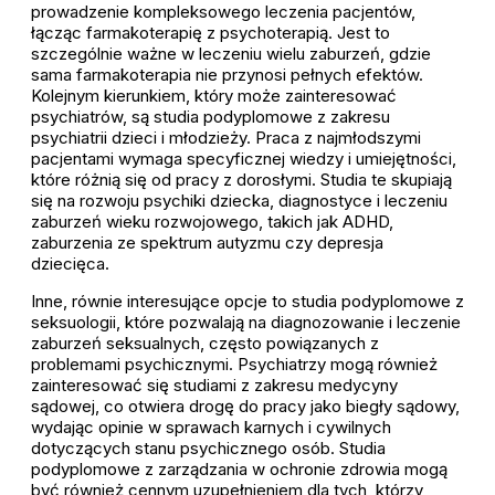
prowadzenie kompleksowego leczenia pacjentów,
łącząc farmakoterapię z psychoterapią. Jest to
szczególnie ważne w leczeniu wielu zaburzeń, gdzie
sama farmakoterapia nie przynosi pełnych efektów.
Kolejnym kierunkiem, który może zainteresować
psychiatrów, są studia podyplomowe z zakresu
psychiatrii dzieci i młodzieży. Praca z najmłodszymi
pacjentami wymaga specyficznej wiedzy i umiejętności,
które różnią się od pracy z dorosłymi. Studia te skupiają
się na rozwoju psychiki dziecka, diagnostyce i leczeniu
zaburzeń wieku rozwojowego, takich jak ADHD,
zaburzenia ze spektrum autyzmu czy depresja
dziecięca.
Inne, równie interesujące opcje to studia podyplomowe z
seksuologii, które pozwalają na diagnozowanie i leczenie
zaburzeń seksualnych, często powiązanych z
problemami psychicznymi. Psychiatrzy mogą również
zainteresować się studiami z zakresu medycyny
sądowej, co otwiera drogę do pracy jako biegły sądowy,
wydając opinie w sprawach karnych i cywilnych
dotyczących stanu psychicznego osób. Studia
podyplomowe z zarządzania w ochronie zdrowia mogą
być również cennym uzupełnieniem dla tych, którzy