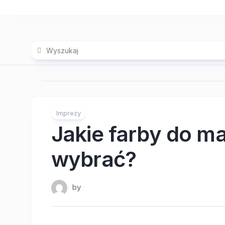
Skip
to
content
Imprezy
Jakie farby do m
wybrać?
by