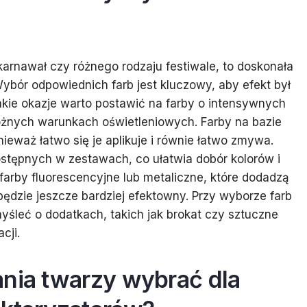
karnawał czy różnego rodzaju festiwale, to doskonała
bór odpowiednich farb jest kluczowy, aby efekt był
takie okazje warto postawić na farby o intensywnych
óżnych warunkach oświetleniowych. Farby na bazie
ieważ łatwo się je aplikuje i równie łatwo zmywa.
ostępnych w zestawach, co ułatwia dobór kolorów i
arby fluorescencyjne lub metaliczne, które dodadzą
będzie jeszcze bardziej efektowny. Przy wyborze farb
śleć o dodatkach, takich jak brokat czy sztuczne
cji.
ania twarzy wybrać dla