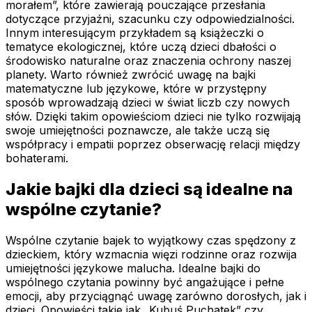
morałem”, które zawierają pouczające przesłania
dotyczące przyjaźni, szacunku czy odpowiedzialności.
Innym interesującym przykładem są książeczki o
tematyce ekologicznej, które uczą dzieci dbałości o
środowisko naturalne oraz znaczenia ochrony naszej
planety. Warto również zwrócić uwagę na bajki
matematyczne lub językowe, które w przystępny
sposób wprowadzają dzieci w świat liczb czy nowych
słów. Dzięki takim opowieściom dzieci nie tylko rozwijają
swoje umiejętności poznawcze, ale także uczą się
współpracy i empatii poprzez obserwację relacji między
bohaterami.
Jakie bajki dla dzieci są idealne na
wspólne czytanie?
Wspólne czytanie bajek to wyjątkowy czas spędzony z
dzieckiem, który wzmacnia więzi rodzinne oraz rozwija
umiejętności językowe malucha. Idealne bajki do
wspólnego czytania powinny być angażujące i pełne
emocji, aby przyciągnąć uwagę zarówno dorosłych, jak i
dzieci. Opowieści takie jak „Kubuś Puchatek” czy