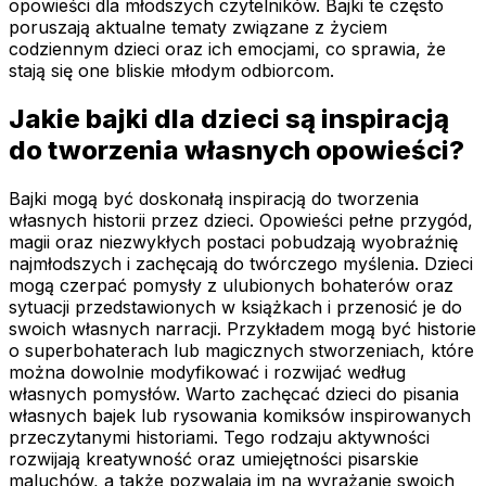
opowieści dla młodszych czytelników. Bajki te często
poruszają aktualne tematy związane z życiem
codziennym dzieci oraz ich emocjami, co sprawia, że
stają się one bliskie młodym odbiorcom.
Jakie bajki dla dzieci są inspiracją
do tworzenia własnych opowieści?
Bajki mogą być doskonałą inspiracją do tworzenia
własnych historii przez dzieci. Opowieści pełne przygód,
magii oraz niezwykłych postaci pobudzają wyobraźnię
najmłodszych i zachęcają do twórczego myślenia. Dzieci
mogą czerpać pomysły z ulubionych bohaterów oraz
sytuacji przedstawionych w książkach i przenosić je do
swoich własnych narracji. Przykładem mogą być historie
o superbohaterach lub magicznych stworzeniach, które
można dowolnie modyfikować i rozwijać według
własnych pomysłów. Warto zachęcać dzieci do pisania
własnych bajek lub rysowania komiksów inspirowanych
przeczytanymi historiami. Tego rodzaju aktywności
rozwijają kreatywność oraz umiejętności pisarskie
maluchów, a także pozwalają im na wyrażanie swoich