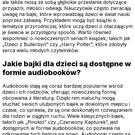
ale także niosą ze sobą głębokie przesłania dotyczące
przyjaźni, miłości i odwagi. Nauczyciele często zwracają
uwagę na bajki, które wprowadzają dzieci w świat nauki
poprzez zabawę. Przykładem mogą być książki o
tematyce przyrodniczej, które uczą dzieci o otaczającym
je świecie w przystępny sposób. Warto również
wspomnieć o nowoczesnych seriach książek, takich jak
„Dzieci z Bullerbyn” czy „Harry Potter”, które zdobyły
serca wielu młodych czytelników.
Jakie bajki dla dzieci są dostępne w
formie audiobooków?
Audiobooki stają się coraz bardziej popularne wśród
dzieci i ich rodziców, oferując nowoczesną formę
obcowania z literaturą. Dzięki nim maluchy mogą
słuchać swoich ulubionych bajek w dowolnym miejscu i
czasie, co sprawia, że są one doskonałym rozwiązaniem
dla rodzin w ciągłym ruchu. Wiele klasycznych bajek,
takich jak „Pinokio” czy „Czerwony Kapturek”, jest
dostępnych w formie audiobooków, co pozwala na
odkrywanie tych historii na nowo. Audiobooki często są