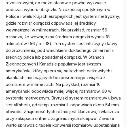
rozmiarowymi, co może stanowić pewne wyzwanie
podczas wyboru obrączki. Najczęściej spotykanym w
Polsce i wielu krajach europejskich jest system metryczny,
gdzie rozmiar obrączki odpowiada jej średnicy
wewnętrznej w milimetrach. Na przykład, rozmiar 56
oznacza, że wewnętrzna średnica obrączki wynosi 18
milimetrów (56 / π ≈ 18). Ten system jest intuicyjny i łatwy
do zrozumienia, pod warunkiem dokładnego zmierzenia
średnicy palca lub posiadanej obrączki. W Stanach
Zjednoczonych i Kanadzie popularny jest system
amerykański, który opiera się na liczbach całkowitych i
ułamkach, nie mających bezpośredniego związku z
pomiarem w milimetrach. Na przykład, rozmiar 10
amerykański odpowiada mniej więcej rozmiarowi 60 w
systemie metrycznym. Brytyjski system rozmiarowy używa
liter alfabetu, gdzie np. rozmiar L odpowiada około 54 mm
obwodu. Znajomość tych różnic jest kluczowa, zwłaszcza
przy zakupach online z zagranicznych sklepów. Zawsze
warto sprawdzić tabelę konwersji rozmiarów udostępnianą