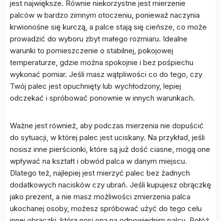
jest największe. Równie niekorzystne jest mierzenie
palców w bardzo zimnym otoczeniu, ponieważ naczynia
krwionośne się kurczą, a palce stają się cieńsze, co może
prowadzić do wyboru zbyt małego rozmiaru. Idealne
warunki to pomieszczenie o stabilnej, pokojowej
temperaturze, gdzie można spokojnie i bez pośpiechu
wykonać pomiar. Jeśli masz wątpliwości co do tego, czy
Twój palec jest opuchnięty lub wychłodzony, lepiej
odczekać i spróbować ponownie w innych warunkach.
Ważne jest również, aby podczas mierzenia nie dopuścić
do sytuacji, w której palec jest uciskany. Na przykład, jeśli
nosisz inne pierścionki, które są już dość ciasne, mogą one
wpływać na kształt i obwód palca w danym miejscu.
Dlatego też, najlepiej jest mierzyć palec bez żadnych
dodatkowych nacisków czy ubrań. Jeśli kupujesz obrączkę
jako prezent, a nie masz możliwości zmierzenia palca
ukochanej osoby, możesz spróbować użyć do tego celu
innej obrączki, którą nosi ona na odpowiednim palcu. Połóż