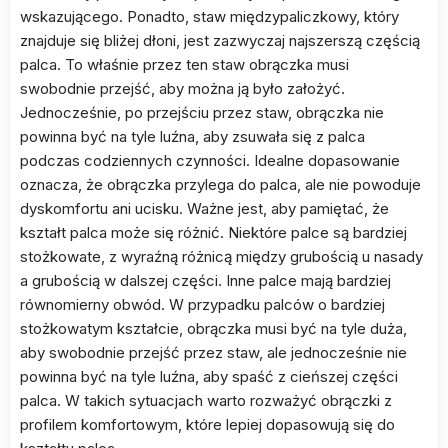
wskazującego. Ponadto, staw międzypaliczkowy, który
znajduje się bliżej dłoni, jest zazwyczaj najszerszą częścią
palca. To właśnie przez ten staw obrączka musi
swobodnie przejść, aby można ją było założyć.
Jednocześnie, po przejściu przez staw, obrączka nie
powinna być na tyle luźna, aby zsuwała się z palca
podczas codziennych czynności. Idealne dopasowanie
oznacza, że obrączka przylega do palca, ale nie powoduje
dyskomfortu ani ucisku. Ważne jest, aby pamiętać, że
kształt palca może się różnić. Niektóre palce są bardziej
stożkowate, z wyraźną różnicą między grubością u nasady
a grubością w dalszej części. Inne palce mają bardziej
równomierny obwód. W przypadku palców o bardziej
stożkowatym kształcie, obrączka musi być na tyle duża,
aby swobodnie przejść przez staw, ale jednocześnie nie
powinna być na tyle luźna, aby spaść z cieńszej części
palca. W takich sytuacjach warto rozważyć obrączki z
profilem komfortowym, które lepiej dopasowują się do