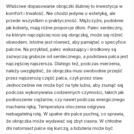
Właściwe dopasowanie obrączki ślubnej to inwestycja w
komfort i trwałość. Nie chodzi jedynie o estetykę, ale
przede wszystkim o praktyczność. Mężczyźni, podobnie
jak kobiety, mają różne proporcje dłoni. Palec serdeczny,
na którym najczęściej nosi się obrączkę, może się różnić
obwodem. Istotne jest również, aby pamiętać o specyfice
palców. Na przykład, palec wskazujący i środkowy są
zazwyczaj grubsze od serdecznego, a podstawa palca jest
najczęściej najszersza. Dlatego też, podczas mierzenia,
należy uwzględnić, że obrączka musi swobodnie przejść
przez najszerszą część palca, czyli przez staw.
Jednocześnie nie może być na tyle luźna, aby zsunąć się
podczas wykonywania codziennych czynności, takich jak
podnoszenie ciężarów, czy nawet podczas energicznego
machania ręką. Temperatura otoczenia odgrywa
niebagatelną rolę. W upalne dni palce puchną, co sprawia,
że obrączka może wydawać się zbyt ciasna. W chłodne
dni natomiast palce się kurczą, a biżuteria może być