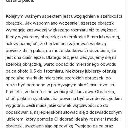
kształtu palca.
Kolejnym ważnym aspektem jest uwzględnienie szerokości
obrączki. Jak wspomniano wcześniej, szersze obrączki
wymagają zazwyczaj większego rozmiaru niż te węższe.
Kiedy wybieramy obrączkę o szerokości 6 mm lub więcej,
należy pamiętać, że będzie ona zajmować większą
powierzchnię palca, co może skutkować odczuciem, że
jest ona ciaśniejsza. Dlatego też, jeśli decydujemy się na
szeroką obrączkę, warto dodać do mierzonego obwodu
palca około 0.5 do 1 rozmiaru. Niektórzy jubilerzy oferują
specjalne miarki do mierzenia szerokich obrączek, co
może być pomocne w precyzyjnym określeniu rozmiaru.
Pamiętaj, że komfort noszenia jest kluczowy. Obrączka,
choć piękna i symboliczna, powinna być przede wszystkim
wygodna. Jeśli masz jakiekolwiek wątpliwości co do
dopasowania, najlepiej skonsultować się z doświadczonym
jubilerem, który pomoże Ci dobrać idealny rozmiar i model
obrączki, uwzględniając specyfikę Twojego palca oraz