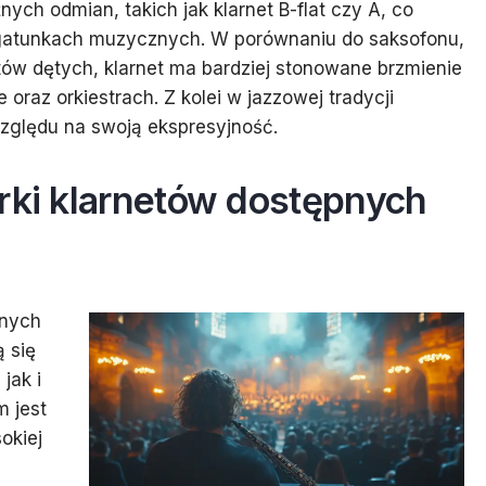
ych odmian, takich jak klarnet B-flat czy A, co
gatunkach muzycznych. W porównaniu do saksofonu,
tów dętych, klarnet ma bardziej stonowane brzmienie
oraz orkiestrach. Z kolei w jazzowej tradycji
zględu na swoją ekspresyjność.
rki klarnetów dostępnych
anych
ą się
jak i
m jest
okiej
m