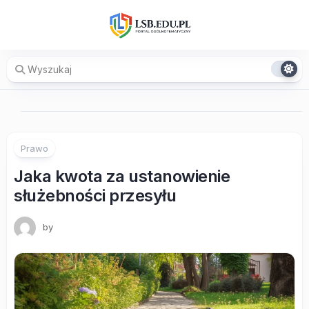
Skip
to
content
Prawo
Jaka kwota za ustanowienie
służebności przesyłu
by