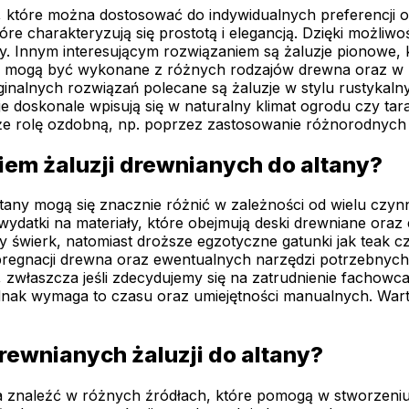
, które można dostosować do indywidualnych preferencji o
re charakteryzują się prostotą i elegancją. Dzięki możliwo
ny. Innym interesującym rozwiązaniem są żaluzje pionowe,
 te mogą być wykonane z różnych rodzajów drewna oraz w 
yginalnych rozwiązań polecane są żaluzje w stylu rustyka
je doskonale wpisują się w naturalny klimat ogrodu czy ta
akże rolę ozdobną, np. poprzez zastosowanie różnorodnyc
iem żaluzji drewnianych do altany?
any mogą się znacznie różnić w zależności od wielu czynn
 wydatki na materiały, które obejmują deski drewniane or
y świerk, natomiast droższe egzotyczne gatunki jak teak c
egnacji drewna oraz ewentualnych narzędzi potrzebnych do 
 zwłaszcza jeśli zdecydujemy się na zatrudnienie fachow
nak wymaga to czasu oraz umiejętności manualnych. War
rewnianych żaluzji do altany?
żna znaleźć w różnych źródłach, które pomogą w stworzen