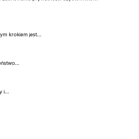
zym krokiem jest…
zeństwo…
y i…