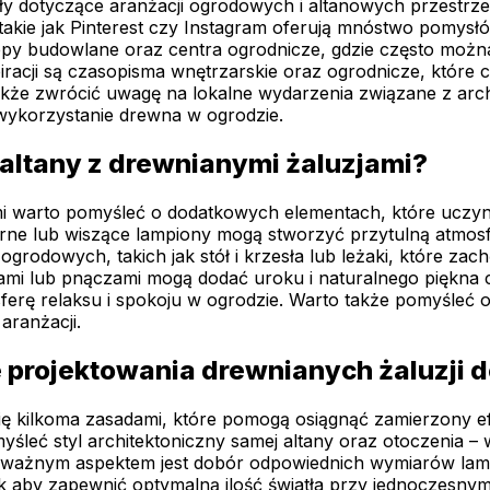
ykuły dotyczące aranżacji ogrodowych i altanowych przestr
akie jak Pinterest czy Instagram oferują mnóstwo pomysłów
epy budowlane oraz centra ogrodnicze, gdzie często możn
nspiracji są czasopisma wnętrzarskie oraz ogrodnicze, któr
kże zwrócić uwagę na lokalne wydarzenia związane z archi
wykorzystanie drewna w ogrodzie.
 altany z drewnianymi żaluzjami?
 warto pomyśleć o dodatkowych elementach, które uczynią 
arne lub wiszące lampiony mogą stworzyć przytulną atmosf
odowych, takich jak stół i krzesła lub leżaki, które zac
ami lub pnączami mogą dodać uroku i naturalnego piękna ca
erę relaksu i spokoju w ogrodzie. Warto także pomyśleć
aranżacji.
 projektowania drewnianych żaluzji d
 się kilkoma zasadami, które pomogą osiągnąć zamierzony 
śleć styl architektoniczny samej altany oraz otoczenia –
m ważnym aspektem jest dobór odpowiednich wymiarów lame
ak aby zapewnić optymalną ilość światła przy jednoczesn