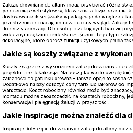
Żaluzje drewniane do altany mogą przybierać różne style
popularniejszych stylów są klasyczne żaluzje poziome, któ
dostosowanie ilości światła wpadającego do wnętrza alta
przestrzeniach i nadają im nowoczesny wygląd. Żaluzje
do reszty aranżacji. Dla osób poszukujących bardziej or
widocznymi sękami i niedoskonałościami. Tego typu żaluz
dekoracyjne, które oprócz funkcji użytkowych pełnią t
Jakie są koszty związane z wykonan
Koszty związane z wykonaniem żaluzji drewnianych do alt
projektu oraz lokalizacja. Na początku warto uwzględnić
zależności od gatunku drewna – tańsze opcje to sosna cz
Dodatkowo należy doliczyć ceny farb lub lakierów do impr
warsztacie. Koszt robocizny również może być znaczący,
montażu można zaoszczędzić na kosztach robocizny, jed
konserwacją i pielęgnacją żaluzji w przyszłości.
Jakie inspiracje można znaleźć dla d
Inspiracje dotyczące drewnianych żaluzji do altany mo