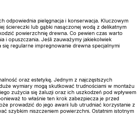
 ich odpowiednia pielęgnacja i konserwacja. Kluczowym
j ściereczki lub gąbki nasączonej wodą z delikatnym
kodzić powierzchnię drewna. Co pewien czas warto
a i opuszczania. Jeśli zauważymy jakiekolwiek
a się regularne impregnowanie drewna specjalnymi
nalność oraz estetykę. Jednym z najczęstszych
yt duże wymiary mogą skutkować trudnościami w montażu
iego zużycia się żaluzji oraz ich uszkodzeń pod wpływem
nieważ to właśnie ten krok zabezpiecza je przed
e prowadzić do jego awarii lub utrudniać korzystanie z
ać szybkim niszczeniem powierzchni. Ostatnim istotnym