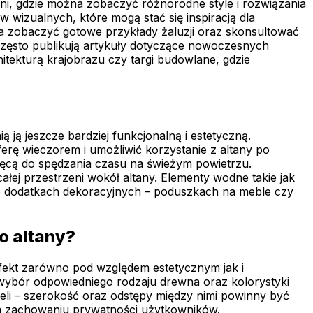
zeni, gdzie można zobaczyć różnorodne style i rozwiązania
 wizualnych, które mogą stać się inspiracją dla
a zobaczyć gotowe przykłady żaluzji oraz skonsultować
e często publikują artykuły dotyczące nowoczesnych
tekturą krajobrazu czy targi budowlane, gdzie
ją jeszcze bardziej funkcjonalną i estetyczną.
erę wieczorem i umożliwić korzystanie z altany po
hęcą do spędzania czasu na świeżym powietrzu.
łej przestrzeni wokół altany. Elementy wodne takie jak
 o dodatkach dekoracyjnych – poduszkach na meble czy
o altany?
efekt zarówno pod względem estetycznym jak i
 wybór odpowiedniego rodzaju drewna oraz kolorystyki
li – szerokość oraz odstępy między nimi powinny być
ym zachowaniu prywatności użytkowników.