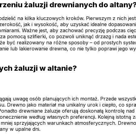
rzeniu żaluzji drewnianych do altany
dzielić na kilka kluczowych kroków. Pierwszym z nich jest
rokość, jak i wysokość, aby uzyskać idealne dopasowanie
iarami. Ważne jest, aby zachować precyzję podczas cięcia
a pomocą szlifierki, co pozwoli uniknąć drzazg i nada es
oże być realizowany na różne sposoby – od prostych sys
 lub lakierowanie drewna, co nie tylko poprawi jego wyg
ch żaluzji w altanie?
yciągają uwagę osób planujących ich montaż. Przede wszys
 Drewno jako materiał ma unikalny urok i ciepło, co sprawia
nadto drewniane żaluzje oferują doskonałą kontrolę nad il
onecznienie według własnych preferencji. Kolejną istotną 
 mniej sprzyjających warunkach atmosferycznych. Drewno 
any w upalne dni.