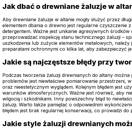
Jak dbać o drewniane żaluzje w alta
Aby drewniane żaluzje w altanie mogły służyć przez dług
elementem dbania o drewno jest regularne czyszczenie z
detergentem. Ważne jest unikanie agresywnych środków 
przeprowadzać inspekcję stanu technicznego żaluzji – s
uszkodzenia lub zużycie elementów metalowych, należy j
preparatami ochronnymi co kilka lat, aby zabezpieczyć j
Jakie są najczęstsze błędy przy two
Podczas tworzenia żaluzji drewnianych do altany można 
problemów jest niewłaściwe pomiarowanie przestrzeni, 
oraz nieestetycznym wyglądem. Kolejnym błędem jest użyc
warunków atmosferycznych. Ważne jest również, aby nie
wilgocią i szkodnikami. Inny powszechny błąd to niewłaś
żaluzji. Warto także pamiętać o odpowiednim wykończeni
błędem jest brak regularnej konserwacji, co prowadzi do p
Jakie style żaluzji drewnianych mo