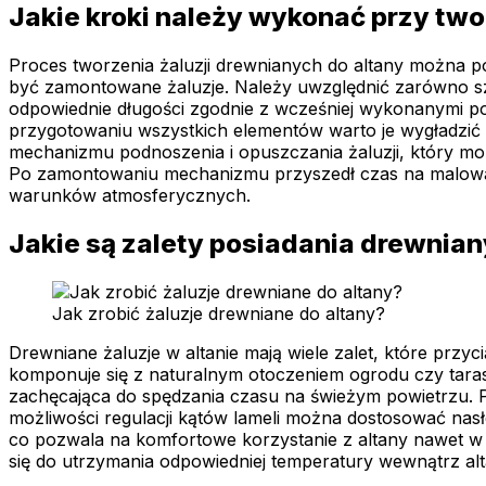
Jakie kroki należy wykonać przy two
Proces tworzenia żaluzji drewnianych do altany można po
być zamontowane żaluzje. Należy uwzględnić zarówno sze
odpowiednie długości zgodnie z wcześniej wykonanymi pom
przygotowaniu wszystkich elementów warto je wygładzić z
mechanizmu podnoszenia i opuszczania żaluzji, który m
Po zamontowaniu mechanizmu przyszedł czas na malowanie
warunków atmosferycznych.
Jakie są zalety posiadania drewniany
Jak zrobić żaluzje drewniane do altany?
Drewniane żaluzje w altanie mają wiele zalet, które prz
komponuje się z naturalnym otoczeniem ogrodu czy tarasu.
zachęcająca do spędzania czasu na świeżym powietrzu. Po
możliwości regulacji kątów lameli można dostosować nasł
co pozwala na komfortowe korzystanie z altany nawet w
się do utrzymania odpowiedniej temperatury wewnątrz alt