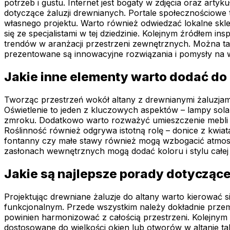
potrzeb i gustu. Internet jest bogaty w zdjęcia oraz art
dotyczące żaluzji drewnianych. Portale społecznościowe t
własnego projektu. Warto również odwiedzać lokalne skl
się ze specjalistami w tej dziedzinie. Kolejnym źródłem i
trendów w aranżacji przestrzeni zewnętrznych. Można ta
prezentowane są innowacyjne rozwiązania i pomysły na 
Jakie inne elementy warto dodać do
Tworząc przestrzeń wokół altany z drewnianymi żaluzjami
Oświetlenie to jeden z kluczowych aspektów – lampy sol
zmroku. Dodatkowo warto rozważyć umieszczenie mebli ogr
Roślinność również odgrywa istotną rolę – donice z kwiat
fontanny czy małe stawy również mogą wzbogacić atmosf
zasłonach wewnętrznych mogą dodać koloru i stylu całej 
Jakie są najlepsze porady dotyczące
Projektując drewniane żaluzje do altany warto kierować
funkcjonalnym. Przede wszystkim należy dokładnie przemy
powinien harmonizować z całością przestrzeni. Kolejny
dostosowane do wielkości okien lub otworów w altanie t