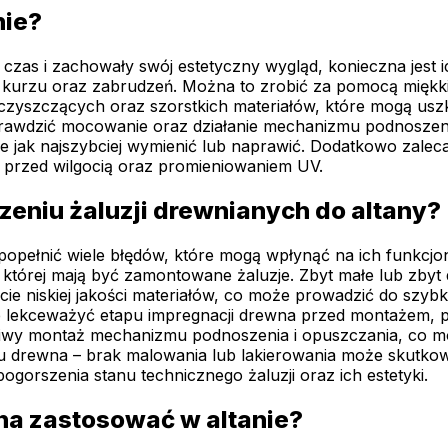
nie?
i czas i zachowały swój estetyczny wygląd, konieczna jest
 kurzu oraz zabrudzeń. Można to zrobić za pomocą miękkie
czyszczących oraz szorstkich materiałów, które mogą usz
prawdzić mocowanie oraz działanie mechanizmu podnoszeni
e jak najszybciej wymienić lub naprawić. Dodatkowo zalec
e przed wilgocią oraz promieniowaniem UV.
rzeniu żaluzji drewnianych do altany?
popełnić wiele błędów, które mogą wpłynąć na ich funkcjo
w której mają być zamontowane żaluzje. Zbyt małe lub zb
ie niskiej jakości materiałów, co może prowadzić do szybk
 lekceważyć etapu impregnacji drewna przed montażem, po
ciwy montaż mechanizmu podnoszenia i opuszczania, co moż
u drewna – brak malowania lub lakierowania może skutkow
ogorszenia stanu technicznego żaluzji oraz ich estetyki.
żna zastosować w altanie?