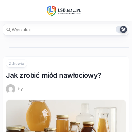
Skip
to
content
Zdrowie
Jak zrobić miód nawłociowy?
by