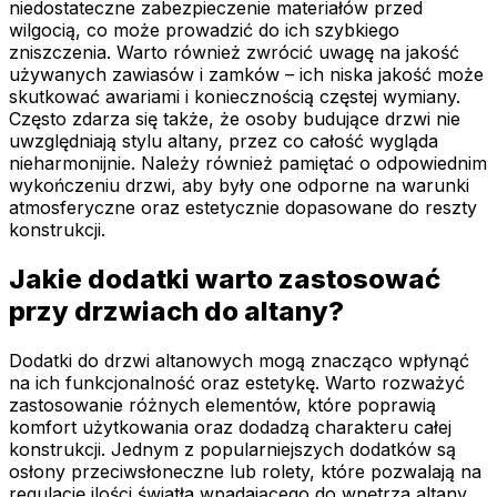
niedostateczne zabezpieczenie materiałów przed
wilgocią, co może prowadzić do ich szybkiego
zniszczenia. Warto również zwrócić uwagę na jakość
używanych zawiasów i zamków – ich niska jakość może
skutkować awariami i koniecznością częstej wymiany.
Często zdarza się także, że osoby budujące drzwi nie
uwzględniają stylu altany, przez co całość wygląda
nieharmonijnie. Należy również pamiętać o odpowiednim
wykończeniu drzwi, aby były one odporne na warunki
atmosferyczne oraz estetycznie dopasowane do reszty
konstrukcji.
Jakie dodatki warto zastosować
przy drzwiach do altany?
Dodatki do drzwi altanowych mogą znacząco wpłynąć
na ich funkcjonalność oraz estetykę. Warto rozważyć
zastosowanie różnych elementów, które poprawią
komfort użytkowania oraz dodadzą charakteru całej
konstrukcji. Jednym z popularniejszych dodatków są
osłony przeciwsłoneczne lub rolety, które pozwalają na
regulację ilości światła wpadającego do wnętrza altany.