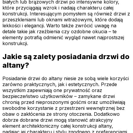
białych lub brązowych drzwi po intensywne kolory,
które przyciągają wzrok i nadają charakteru całej
konstrukcji. Interesującym pomysłem są również drzwi z
przeszkleniami lub oknami witrażowymi, które dodają
lekkości i elegancji. Warto także zwrócić uwagę na
detale takie jak rzeźbienia czy ozdobne okucia – te
elementy potrafią odmienić wygląd nawet najprostszej
konstrukcji.
Jakie są zalety posiadania drzwi do
altany?
Posiadanie drzwi do altany niesie ze sobą wiele korzyści
zarówno praktycznych, jak i estetycznych. Przede
wszystkim zapewniają one prywatność oraz
bezpieczeństwo użytkowników – zamykane drzwi
chronią przed nieproszonymi gośćmi oraz umożliwiają
swobodne korzystanie z przestrzeni wewnętrznej bez
obaw o zakłócenia ze strony otoczenia. Dodatkowo
dobrze dobrane drzwi mogą stanowić atrakcyjny
element architektoniczny całej konstrukcji altany,
nadając jej charakteru i stylu zgodnego z preferencjami