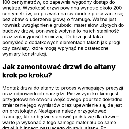
100 centymetrów, co zapewnia wygodny dostęp do
wnętrza. Wysokość drzwi powinna wynosić około 200
centymetrów, co pozwala na swobodne poruszanie się
bez obaw o uderzenie głową o framugę. Ważne jest
również uwzględnienie grubości materiałów użytych do
budowy drzwi, ponieważ wpłynie to na ich stabilność
oraz izolacyjność termiczną. Dobrze jest także
pomyśleć o dodatkowych elementach takich jak progi
czy zawiasy, które mogą wpłynąć na ostateczne
wymiary konstrukcji.
Jak zamontować drzwi do altany
krok po kroku?
Montaż drzwi do altany to proces wymagający precyzji
oraz odpowiednich narzędzi. Pierwszym krokiem jest
przygotowanie otworu wejściowego poprzez dokładne
zmierzenie jego wymiarów oraz upewnienie się, że jest
on prostokątny. Następnie należy przygotować
framugę, która będzie stanowić podstawę dla drzwi –
warto ją wykonać z tego samego materiału co same
drzwi lub innego pasującego do stylu altany. Po