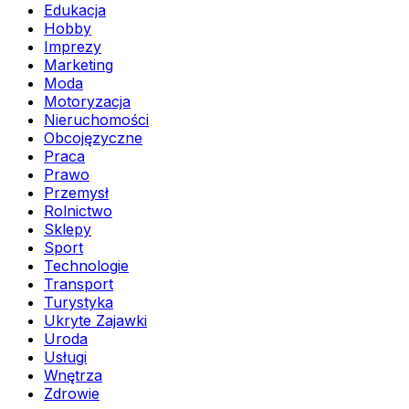
Edukacja
Hobby
Imprezy
Marketing
Moda
Motoryzacja
Nieruchomości
Obcojęzyczne
Praca
Prawo
Przemysł
Rolnictwo
Sklepy
Sport
Technologie
Transport
Turystyka
Ukryte Zajawki
Uroda
Usługi
Wnętrza
Zdrowie