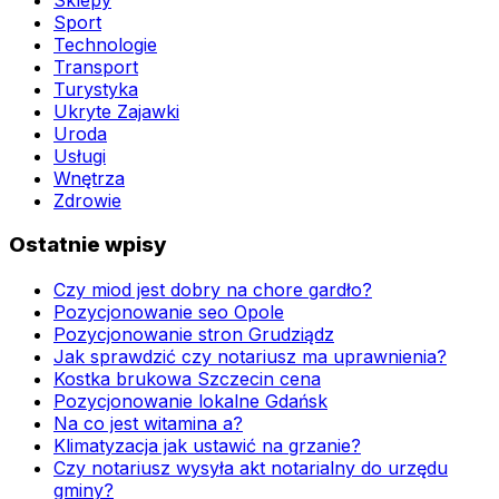
Sport
Technologie
Transport
Turystyka
Ukryte Zajawki
Uroda
Usługi
Wnętrza
Zdrowie
Ostatnie wpisy
Czy miod jest dobry na chore gardło?
Pozycjonowanie seo Opole
Pozycjonowanie stron Grudziądz
Jak sprawdzić czy notariusz ma uprawnienia?
Kostka brukowa Szczecin cena
Pozycjonowanie lokalne Gdańsk
Na co jest witamina a?
Klimatyzacja jak ustawić na grzanie?
Czy notariusz wysyła akt notarialny do urzędu
gminy?