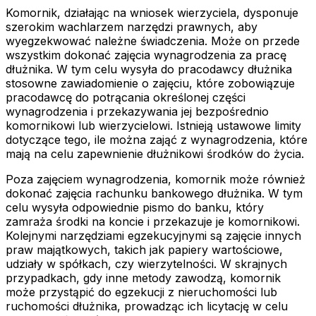
Komornik, działając na wniosek wierzyciela, dysponuje
szerokim wachlarzem narzędzi prawnych, aby
wyegzekwować należne świadczenia. Może on przede
wszystkim dokonać zajęcia wynagrodzenia za pracę
dłużnika. W tym celu wysyła do pracodawcy dłużnika
stosowne zawiadomienie o zajęciu, które zobowiązuje
pracodawcę do potrącania określonej części
wynagrodzenia i przekazywania jej bezpośrednio
komornikowi lub wierzycielowi. Istnieją ustawowe limity
dotyczące tego, ile można zająć z wynagrodzenia, które
mają na celu zapewnienie dłużnikowi środków do życia.
Poza zajęciem wynagrodzenia, komornik może również
dokonać zajęcia rachunku bankowego dłużnika. W tym
celu wysyła odpowiednie pismo do banku, który
zamraża środki na koncie i przekazuje je komornikowi.
Kolejnymi narzędziami egzekucyjnymi są zajęcie innych
praw majątkowych, takich jak papiery wartościowe,
udziały w spółkach, czy wierzytelności. W skrajnych
przypadkach, gdy inne metody zawodzą, komornik
może przystąpić do egzekucji z nieruchomości lub
ruchomości dłużnika, prowadząc ich licytację w celu