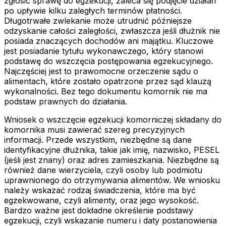
zgłosić sprawę do egzekucji, zaleca się podjęcie działań
po upływie kilku zaległych terminów płatności.
Długotrwałe zwlekanie może utrudnić późniejsze
odzyskanie całości zaległości, zwłaszcza jeśli dłużnik nie
posiada znaczących dochodów ani majątku. Kluczowe
jest posiadanie tytułu wykonawczego, który stanowi
podstawę do wszczęcia postępowania egzekucyjnego.
Najczęściej jest to prawomocne orzeczenie sądu o
alimentach, które zostało opatrzone przez sąd klauzą
wykonalności. Bez tego dokumentu komornik nie ma
podstaw prawnych do działania.
Wniosek o wszczęcie egzekucji komorniczej składany do
komornika musi zawierać szereg precyzyjnych
informacji. Przede wszystkim, niezbędne są dane
identyfikacyjne dłużnika, takie jak imię, nazwisko, PESEL
(jeśli jest znany) oraz adres zamieszkania. Niezbędne są
również dane wierzyciela, czyli osoby lub podmiotu
uprawnionego do otrzymywania alimentów. We wniosku
należy wskazać rodzaj świadczenia, które ma być
egzekwowane, czyli alimenty, oraz jego wysokość.
Bardzo ważne jest dokładne określenie podstawy
egzekucji, czyli wskazanie numeru i daty postanowienia