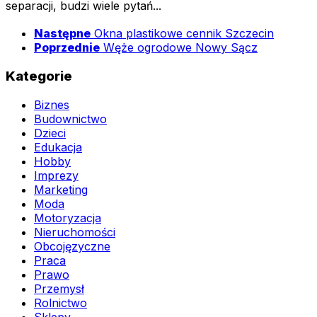
separacji, budzi wiele pytań...
Następne
Okna plastikowe cennik Szczecin
Poprzednie
Węże ogrodowe Nowy Sącz
Kategorie
Biznes
Budownictwo
Dzieci
Edukacja
Hobby
Imprezy
Marketing
Moda
Motoryzacja
Nieruchomości
Obcojęzyczne
Praca
Prawo
Przemysł
Rolnictwo
Sklepy