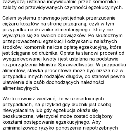
zazwyczaj ustalana indywidualnie przez komornika i
zależy od przewidywanych czynności egzekucyjnych.
Celem systemu prawnego jest jednak przerzucenie
ciężaru kosztów na stronę przegraną, czyli w tym
przypadku na dłużnika alimentacyjnego, który nie
wywiązuje się ze swoich obowiązków. Po skutecznym
przeprowadzeniu egzekucji i odzyskaniu należnych
środków, komornik nalicza opłatę egzekucyjną, która
jest ściągana od dłużnika. Opłata ta stanowi procent od
wyegzekwowanej kwoty i jest ustalana na podstawie
rozporządzenia Ministra Sprawiedliwości. W przypadku
alimentów, stawka procentowa może być niższa niż w
przypadku innych rodzajów długów, co stanowi pewne
ułatwienie dla osób dochodzących należności
alimentacyjnych.
Warto również wiedzieć, że w uzasadnionych
przypadkach, na przykład gdy dłużnik jest osobą
niewypłacalną lub gdy egzekucja okaże się
bezskuteczna, wierzyciel może zostać obciążony
kosztami postępowania egzekucyjnego. Aby
zminimalizować ryzyko ponoszenia niepotrzebnych