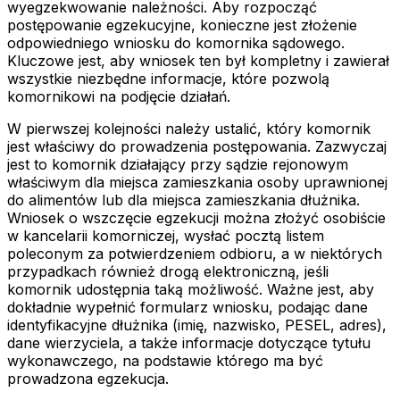
wyegzekwowanie należności. Aby rozpocząć
postępowanie egzekucyjne, konieczne jest złożenie
odpowiedniego wniosku do komornika sądowego.
Kluczowe jest, aby wniosek ten był kompletny i zawierał
wszystkie niezbędne informacje, które pozwolą
komornikowi na podjęcie działań.
W pierwszej kolejności należy ustalić, który komornik
jest właściwy do prowadzenia postępowania. Zazwyczaj
jest to komornik działający przy sądzie rejonowym
właściwym dla miejsca zamieszkania osoby uprawnionej
do alimentów lub dla miejsca zamieszkania dłużnika.
Wniosek o wszczęcie egzekucji można złożyć osobiście
w kancelarii komorniczej, wysłać pocztą listem
poleconym za potwierdzeniem odbioru, a w niektórych
przypadkach również drogą elektroniczną, jeśli
komornik udostępnia taką możliwość. Ważne jest, aby
dokładnie wypełnić formularz wniosku, podając dane
identyfikacyjne dłużnika (imię, nazwisko, PESEL, adres),
dane wierzyciela, a także informacje dotyczące tytułu
wykonawczego, na podstawie którego ma być
prowadzona egzekucja.