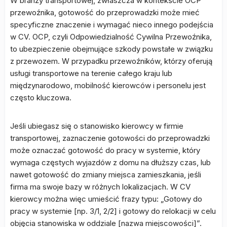
W branży transportowej, zwłaszcza w kontekście OCP
przewoźnika, gotowość do przeprowadzki może mieć
specyficzne znaczenie i wymagać nieco innego podejścia
w CV. OCP, czyli Odpowiedzialność Cywilna Przewoźnika,
to ubezpieczenie obejmujące szkody powstałe w związku
z przewozem. W przypadku przewoźników, którzy oferują
usługi transportowe na terenie całego kraju lub
międzynarodowo, mobilność kierowców i personelu jest
często kluczowa.
Jeśli ubiegasz się o stanowisko kierowcy w firmie
transportowej, zaznaczenie gotowości do przeprowadzki
może oznaczać gotowość do pracy w systemie, który
wymaga częstych wyjazdów z domu na dłuższy czas, lub
nawet gotowość do zmiany miejsca zamieszkania, jeśli
firma ma swoje bazy w różnych lokalizacjach. W CV
kierowcy można więc umieścić frazy typu: „Gotowy do
pracy w systemie [np. 3/1, 2/2] i gotowy do relokacji w celu
objęcia stanowiska w oddziale [nazwa miejscowości]”.