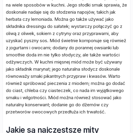
na wiele sposobów w kuchni. Jego słodki smak sprawia, że
doskonale nadaje się do słodzenia napojów, takich jak
herbata czy lemoniada. Można go także używać jako
składnika dressingu do sałatek; wystarczy połączyć go z
oliwą z oliwek, sokiem z cytryny oraz przyprawami, aby
uzyskać pyszny sos. Miód świetnie komponuje się również
z jogurtami i owocami; dodany do porannej owsianki lub
smoothie doda im nie tylko słodyczy, ale także wartości
odżywczych. W kuchni mięsnej miód może być używany
jako składnik marynat; jego naturalna słodycz doskonale
równoważy smaki pikantnych przypraw i kwasów. Warto
również spróbować pieczenia z miodem; można go dodać
do ciast, chleba czy ciasteczek, co nada im wyjątkowego
smaku i wilgotności. Miód można również stosować jako
naturalny konserwant; dodanie go do dżemów czy
przetworów owocowych przedłuża ich trwałość.
Jakie są najczęstsze mity