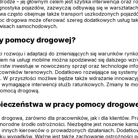
rodze – jej głównym celem jest szybka interwencja oraz r
y diagnostyka pojazdów, zazwyczaj odbywają się w warszta
a często obejmuje także transport uszkodzonych pojazdów 
 drogowa może oferować szereg dodatkowych usług takich
erwisach samochodowych.
ży pomocy drogowej?
rozwoju i adaptacji do zmieniających się warunków rynko
em na usługi mobilne można spodziewać się dalszego wzr
rstw inwestuje w nowoczesny sprzęt oraz technologie info
acowników terenowych. Dodatkowo rozwijające się systemy 
j. W przyszłości możliwe będzie także wdrażanie innowacy
y wymagające interwencji służb ratunkowych. Zmiany te mo
 pomocą drogową.
zpieczeństwa w pracy pomocy drogow
rogowa, zarówno dla pracowników, jak i dla klientów. 
żnorodne środki ostrożności. Niezbędne jest noszenie kam
ją innych kierowców o prowadzonych działaniach. Dodatko
ku wypadków. Ważne jest także zachowanie ostrożności