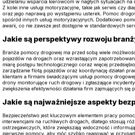
udzielaniu wsparcia kierowcom w nagłych sytuacjach na d
Z kolei inne usługi motoryzacyjne, takie jak serwis cz
oraz jego naprawą po wystąpieniu usterek. Pomoc drogow
spośród innych usług motoryzacyjnych. Dodatkowo pomoc
awarii, co nie zawsze jest dostępne w standardowych s
Jakie są perspektywy rozwoju bran
Branża pomocy drogowej ma przed sobą wiele możliwości 
pojazdów na drogach oraz wzrastającym zapotrzebowani
miarę postępu technologicznego coraz więcej przedsiębio
zarządzanie flotą pojazdów oraz koordynację działań pr
klientami a firmami świadczącymi usługi pomocy drogowe
drony monitorujące ruch drogowy i zgłaszające incydent
zwiększenia efektywności działania firm zajmujących się
Jakie są najważniejsze aspekty be
Bezpieczeństwo jest kluczowym elementem pracy pomoc d
interwencjami na ruchliwych drogach, dlatego stosują ró
ostrzegawczych, które zwiększają widoczność i informu
pierwszej pomocy, aby móc szybko reagować w przypad