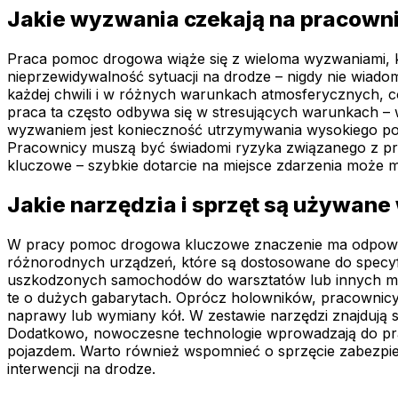
Jakie wyzwania czekają na pracow
Praca pomoc drogowa wiąże się z wieloma wyzwaniami, 
nieprzewidywalność sytuacji na drodze – nigdy nie wia
każdej chwili i w różnych warunkach atmosferycznych, c
praca ta często odbywa się w stresujących warunkach –
wyzwaniem jest konieczność utrzymywania wysokiego poz
Pracownicy muszą być świadomi ryzyka związanego z pra
kluczowe – szybkie dotarcie na miejsce zdarzenia może
Jakie narzędzia i sprzęt są używan
W pracy pomoc drogowa kluczowe znaczenie ma odpowiedn
różnorodnych urządzeń, które są dostosowane do specyf
uszkodzonych samochodów do warsztatów lub innych mie
te o dużych gabarytach. Oprócz holowników, pracownicy
naprawy lub wymiany kół. W zestawie narzędzi znajdują s
Dodatkowo, nowoczesne technologie wprowadzają do pra
pojazdem. Warto również wspomnieć o sprzęcie zabezpiec
interwencji na drodze.