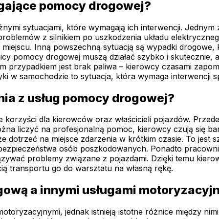
agające pomocy drogowej?
nymi sytuacjami, które wymagają ich interwencji. Jednym
blemów z silnikiem po uszkodzenia układu elektrycznego.
miejscu. Inną powszechną sytuacją są wypadki drogowe, k
icy pomocy drogowej muszą działać szybko i skutecznie,
przypadkiem jest brak paliwa – kierowcy czasami zapomi
ki w samochodzie to sytuacja, która wymaga interwencji sp
ania z usług pomocy drogowej?
e korzyści dla kierowców oraz właścicieli pojazdów. Prze
żna liczyć na profesjonalną pomoc, kierowcy czują się ba
 dotrzeć na miejsce zdarzenia w krótkim czasie. To jest 
la bezpieczeństwa osób poszkodowanych. Ponadto pracow
iązywać problemy związane z pojazdami. Dzięki temu kie
ą transportu go do warsztatu na własną rękę.
ogową a innymi usługami motoryzacyj
oryzacyjnymi, jednak istnieją istotne różnice między ni