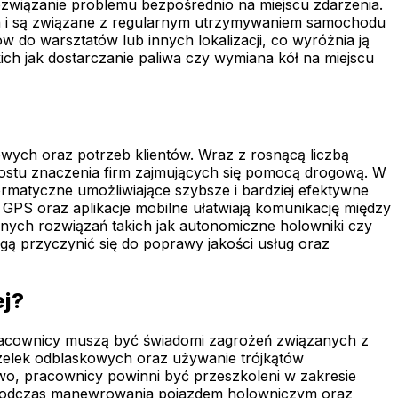
ozwiązanie problemu bezpośrednio na miejscu zdarzenia.
tach i są związane z regularnym utrzymywaniem samochodu
do warsztatów lub innych lokalizacji, co wyróżnia ją
 jak dostarczanie paliwa czy wymiana kół na miejscu
wych oraz potrzeb klientów. Wraz z rosnącą liczbą
ostu znaczenia firm zajmujących się pomocą drogową. W
rmatyczne umożliwiające szybsze i bardziej efektywne
GPS oraz aplikacje mobilne ułatwiają komunikację między
jnych rozwiązań takich jak autonomiczne holowniki czy
gą przyczynić się do poprawy jakości usług oraz
ej?
Pracownicy muszą być świadomi zagrożeń związanych z
izelek odblaskowych oraz używanie trójkątów
wo, pracownicy powinni być przeszkoleni w zakresie
 podczas manewrowania pojazdem holowniczym oraz