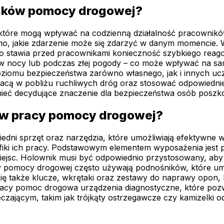
ników pomocy drogowej?
które mogą wpływać na codzienną działalność pracownik
domo, jakie zdarzenie może się zdarzyć w danym momenci
o stawia przed pracownikami konieczność szybkiego reago
 w nocy lub podczas złej pogody – co może wpływać na s
iomu bezpieczeństwa zarówno własnego, jak i innych ucz
cą w pobliżu ruchliwych dróg oraz stosować odpowiednie 
 mieć decydujące znaczenie dla bezpieczeństwa osób posz
e w pracy pomocy drogowej?
i sprzęt oraz narzędzia, które umożliwiają efektywne w
iki ich pracy. Podstawowym elementem wyposażenia jest p
jsc. Holownik musi być odpowiednio przystosowany, aby 
 pomocy drogowej często używają podnośników, które umo
ię także klucze, wkrętaki oraz zestawy do naprawy opon, 
cy pomoc drogowa urządzenia diagnostyczne, które pozw
zającym, takim jak trójkąty ostrzegawcze czy kamizelki 