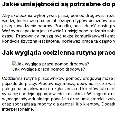
Jakie umiejętności są potrzebne do
Aby skutecznie wykonywać pracę pomoc drogowa, niezbęd
wiedzę techniczną na temat różnych typów pojazdów or
przeprowadzanie napraw. Ponadto, umiejętność obsługi spe
Ważnym aspektem jest również umiejętność radzenia sobi
czasu. Pracownicy muszą być także komunikatywni i emp
kondycja fizyczna jest istotna, ponieważ praca ta czę
Jak wygląda codzienna rutyna pra
Jak wygląda praca pomoc drogowa?
Codzienna rutyna pracowników pomocy drogowej może by
pojazdu do pracy. Pracownicy muszą upewnić się, że ws
polega na oczekiwaniu na zgłoszenia od klientów lub centr
sytuację i podejmują odpowiednie działania. W ciągu dni
wymaga indywidualnego podejścia oraz umiejętności szybk
oraz sporządzają raporty dla centrali lub klientów. Dod
interpersonalne.