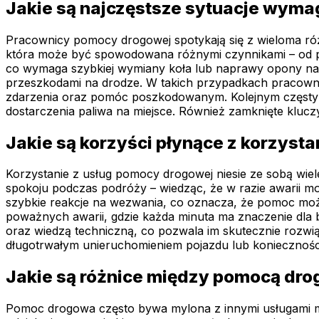
Jakie są najczęstsze sytuacje wym
Pracownicy pomocy drogowej spotykają się z wieloma róż
która może być spowodowana różnymi czynnikami – od pro
co wymaga szybkiej wymiany koła lub naprawy opony na 
przeszkodami na drodze. W takich przypadkach pracown
zdarzenia oraz pomóc poszkodowanym. Kolejnym częstym 
dostarczenia paliwa na miejsce. Również zamknięte kluczy
Jakie są korzyści płynące z korzyst
Korzystanie z usług pomocy drogowej niesie ze sobą wiel
spokoju podczas podróży – wiedząc, że w razie awarii mo
szybkie reakcje na wezwania, co oznacza, że pomoc może
poważnych awarii, gdzie każda minuta ma znaczenie d
oraz wiedzą techniczną, co pozwala im skutecznie rozw
długotrwałym unieruchomieniem pojazdu lub konieczności
Jakie są różnice między pomocą dr
Pomoc drogowa często bywa mylona z innymi usługami mot