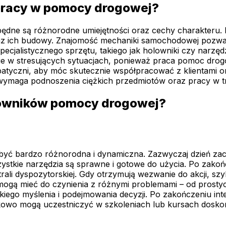
 pracy w pomocy drogowej?
ne są różnorodne umiejętności oraz cechy charakteru. P
az ich budowy. Znajomość mechaniki samochodowej pozwa
cjalistycznego sprzętu, takiego jak holowniki czy narzędz
e w stresujących sytuacjach, ponieważ praca pomoc drogow
atyczni, aby móc skutecznie współpracować z klientami 
sto wymaga podnoszenia ciężkich przedmiotów oraz pracy 
cowników pomocy drogowej?
ć bardzo różnorodna i dynamiczna. Zazwyczaj dzień zacz
zystkie narzędzia są sprawne i gotowe do użycia. Po zak
ali dyspozytorskiej. Gdy otrzymują wezwanie do akcji, szyb
a mogą mieć do czynienia z różnymi problemami – od prost
iego myślenia i podejmowania decyzji. Po zakończeniu int
atkowo mogą uczestniczyć w szkoleniach lub kursach dosko