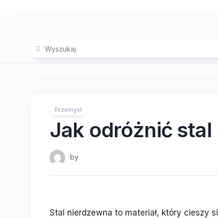
Skip
to
content
Przemysł
Jak odróżnić sta
by
Stal nierdzewna to materiał, który cieszy 