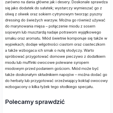
zarówno na dania główne jak i desery. Doskonale sprawdza
się jako dodatek do sałatek; wystarczy wymieszać go z
oliwą z oliwek oraz sokiem cytrynowym tworząc pyszny
dressing do świeżych warzyw. Można go również używać
do marynowania mięsa – połączenie miodu z sosem
sojowym lub musztardą nadaje potrawom wyjątkowego
smaku oraz aromatu. Miód świetnie komponuje się także w
wypiekach; dodaje wilgotności ciastom oraz ciasteczkom
a także wzbogaca ich smak o nutę słodyczy. Warto
spróbować przygotować domowe pieczywo z dodatkiem
miodu lub muffinki owocowe polewane syropem
miodowym przed podaniem gościom. Miód może być
także doskonałym składnikiem napojów – można dodać go
do herbaty lub przygotować orzeźwiający koktajl owocowy
wzbogacony o kilka łyżek tego słodkiego specjału.
Polecamy sprawdzić