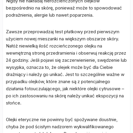
Nigdy nie nakładaj nierozcieńczonych olejków
bezpośrednio na skórę, ponieważ może to spowodować
podrażnienia, alergie lub nawet poparzenia.
Zawsze przeprowadzaj test płatkowy przed pierwszym
użyciem nowej mieszanki na większym obszarze skóry.
Nałóż niewielką ilość rozcieńczonego olejku na
wewnętrzną stronę przedramienia i obserwuj reakcję przez
24 godziny. Jeśli pojawi się zaczerwienienie, swędzenie lub
wysypka, oznacza to, że olejek może być dla Ciebie
drażniący i należy go unikać. Jest to szczególnie ważne w
przypadku olejków, które znane są z potencjalnego
działania fotouczulającego, jak niektóre olejki cytrusowe –
po ich zastosowaniu na skórę należy unikać ekspozycji na
słońce.
Olejki eteryczne nie powinny być spożywane doustnie,
chyba że pod ścisłym nadzorem wykwalifikowanego