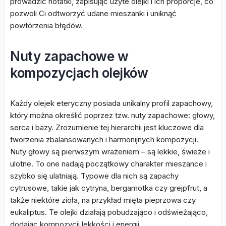
prowadzić notatki, zapisując użyte olejki i ich proporcje, co
pozwoli Ci odtworzyć udane mieszanki i uniknąć
powtórzenia błędów.
Nuty zapachowe w
kompozycjach olejków
Każdy olejek eteryczny posiada unikalny profil zapachowy,
który można określić poprzez tzw. nuty zapachowe: głowy,
serca i bazy. Zrozumienie tej hierarchii jest kluczowe dla
tworzenia zbalansowanych i harmonijnych kompozycji.
Nuty głowy są pierwszym wrażeniem – są lekkie, świeże i
ulotne. To one nadają początkowy charakter mieszance i
szybko się ulatniają. Typowe dla nich są zapachy
cytrusowe, takie jak cytryna, bergamotka czy grejpfrut, a
także niektóre zioła, na przykład mięta pieprzowa czy
eukaliptus. Te olejki działają pobudzająco i odświeżająco,
dodając kompozycji lekkości i energii.