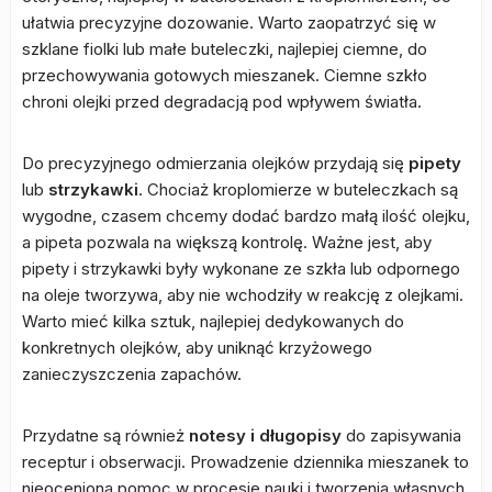
ułatwia precyzyjne dozowanie. Warto zaopatrzyć się w
szklane fiolki lub małe buteleczki, najlepiej ciemne, do
przechowywania gotowych mieszanek. Ciemne szkło
chroni olejki przed degradacją pod wpływem światła.
Do precyzyjnego odmierzania olejków przydają się
pipety
lub
strzykawki
. Chociaż kroplomierze w buteleczkach są
wygodne, czasem chcemy dodać bardzo małą ilość olejku,
a pipeta pozwala na większą kontrolę. Ważne jest, aby
pipety i strzykawki były wykonane ze szkła lub odpornego
na oleje tworzywa, aby nie wchodziły w reakcję z olejkami.
Warto mieć kilka sztuk, najlepiej dedykowanych do
konkretnych olejków, aby uniknąć krzyżowego
zanieczyszczenia zapachów.
Przydatne są również
notesy i długopisy
do zapisywania
receptur i obserwacji. Prowadzenie dziennika mieszanek to
nieoceniona pomoc w procesie nauki i tworzenia własnych,