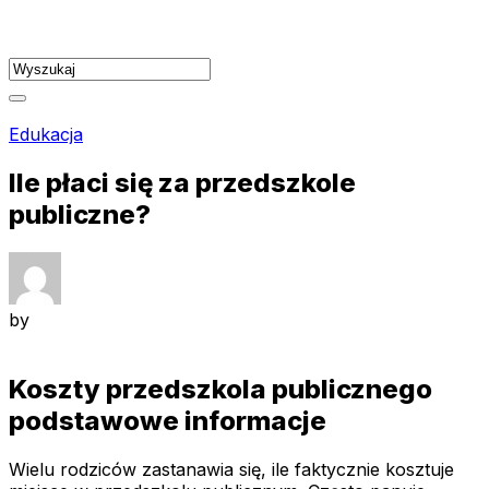
Skip
to
content
Edukacja
Ile płaci się za przedszkole
publiczne?
by
Koszty przedszkola publicznego
podstawowe informacje
Wielu rodziców zastanawia się, ile faktycznie kosztuje