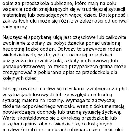
opłat za przedszkola publiczne, które mają na celu
wsparcie rodzin znajdujących się w trudniejszej sytuacji
materialnej lub posiadających więcej dzieci. Dostępność i
zakres tych ulg może się różnić w zależności od uchwał
rady gminy.
Najczęściej spotykaną ulgą jest częściowe lub całkowite
zwolnienie z opłaty za pobyt dziecka ponad ustaloną
bezpłatną liczbę godzin. Dotyczy to zazwyczaj rodzin
wielodzietnych, w których co najmniej troje dzieci
uczęszcza do przedszkola, szkoły podstawowej lub
ponadpodstawowej. W takich przypadkach gmina może
zrezygnować z pobierania opłat za przedszkole dla
kolejnych dzieci.
Istnieją również możliwość uzyskania zwolnienia z opłat
w sytuacjach losowych lub ze względu na trudną
sytuację materialną rodziny. Wymaga to zazwyczaj
złożenia odpowiedniego wniosku wraz z dokumentacją
potwierdzającą dochody lub trudną sytuację życiową.
Warto skontaktować się z dyrekcją przedszkola lub
urzędem gminy, aby dowiedzieć się o dostępnych
możliwościach i procedurach ubiegania się o takie ulgi.