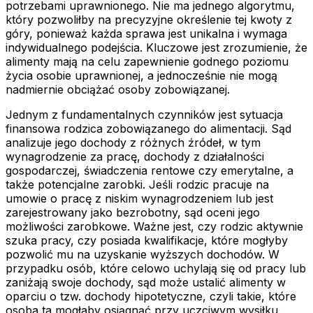
potrzebami uprawnionego. Nie ma jednego algorytmu,
który pozwoliłby na precyzyjne określenie tej kwoty z
góry, ponieważ każda sprawa jest unikalna i wymaga
indywidualnego podejścia. Kluczowe jest zrozumienie, że
alimenty mają na celu zapewnienie godnego poziomu
życia osobie uprawnionej, a jednocześnie nie mogą
nadmiernie obciążać osoby zobowiązanej.
Jednym z fundamentalnych czynników jest sytuacja
finansowa rodzica zobowiązanego do alimentacji. Sąd
analizuje jego dochody z różnych źródeł, w tym
wynagrodzenie za pracę, dochody z działalności
gospodarczej, świadczenia rentowe czy emerytalne, a
także potencjalne zarobki. Jeśli rodzic pracuje na
umowie o pracę z niskim wynagrodzeniem lub jest
zarejestrowany jako bezrobotny, sąd oceni jego
możliwości zarobkowe. Ważne jest, czy rodzic aktywnie
szuka pracy, czy posiada kwalifikacje, które mogłyby
pozwolić mu na uzyskanie wyższych dochodów. W
przypadku osób, które celowo uchylają się od pracy lub
zaniżają swoje dochody, sąd może ustalić alimenty w
oparciu o tzw. dochody hipotetyczne, czyli takie, które
osoba ta mogłaby osiągnąć przy uczciwym wysiłku.