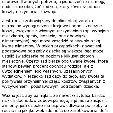
usprawiedliwionych potrzeb, a jednocześnie nie mogą
nadmiernie obciążać rodzica, który również ponosi
koszty utrzymania i rozwoju.
Jeśli rodzic zobowiązany do alimentacji zarabia
minimalne wynagrodzenie krajowe i ponosi znaczne
koszty związane z własnym utrzymaniem (np. wynajem
mieszkania, opłaty, leczenie, inne obowiązki
alimentacyjne), sąd może zasądzić relatywnie niską
kwotę alimentów. W takich przypadkach, nawet jeśli
podstawowe potrzeby dziecka są większe, sąd może
ustalić świadczenie na poziomie kilkuset złotych
miesięcznie. Często sąd bierze pod uwagę kwotę, która
stanowi pewien procent dochodu rodzica, ale z
uwzględnieniem jego własnych, uzasadnionych
wydatków. Nierzadko sąd dąży do tego, aby kwota ta
pokrywała przynajmniej część kosztów związanych z
wyżywieniem i podstawowymi potrzebami dziecka.
Ważne jest, aby pamiętać, że nawet w sytuacji bardzo
niskich dochodów zobowiązanego, sąd może zasądzić
alimenty, jeśli dziecko ma usprawiedliwione potrzeby, a
rodzic ma jakąkolwiek zdolność do zarobkowania. Jeśli