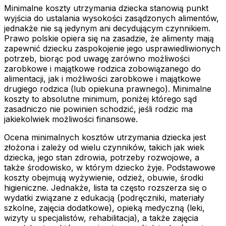
Minimalne koszty utrzymania dziecka stanowią punkt
wyjścia do ustalania wysokości zasądzonych alimentów,
jednakże nie są jedynym ani decydującym czynnikiem.
Prawo polskie opiera się na zasadzie, że alimenty mają
zapewnić dziecku zaspokojenie jego usprawiedliwionych
potrzeb, biorąc pod uwagę zarówno możliwości
zarobkowe i majątkowe rodzica zobowiązanego do
alimentacji, jak i możliwości zarobkowe i majątkowe
drugiego rodzica (lub opiekuna prawnego). Minimalne
koszty to absolutne minimum, poniżej którego sąd
zasadniczo nie powinien schodzić, jeśli rodzic ma
jakiekolwiek możliwości finansowe.
Ocena minimalnych kosztów utrzymania dziecka jest
złożona i zależy od wielu czynników, takich jak wiek
dziecka, jego stan zdrowia, potrzeby rozwojowe, a
także środowisko, w którym dziecko żyje. Podstawowe
koszty obejmują wyżywienie, odzież, obuwie, środki
higieniczne. Jednakże, lista ta często rozszerza się o
wydatki związane z edukacją (podręczniki, materiały
szkolne, zajęcia dodatkowe), opieką medyczną (leki,
wizyty u specjalistów, rehabilitacja), a także zajęcia