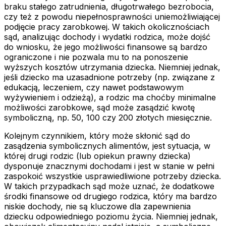
braku stałego zatrudnienia, długotrwałego bezrobocia,
czy też z powodu niepełnosprawności uniemożliwiającej
podjęcie pracy zarobkowej. W takich okolicznościach
sąd, analizując dochody i wydatki rodzica, może dojść
do wniosku, że jego możliwości finansowe są bardzo
ograniczone i nie pozwala mu to na ponoszenie
wyższych kosztów utrzymania dziecka. Niemniej jednak,
jeśli dziecko ma uzasadnione potrzeby (np. związane z
edukacją, leczeniem, czy nawet podstawowym
wyżywieniem i odzieżą), a rodzic ma choćby minimalne
możliwości zarobkowe, sąd może zasądzić kwotę
symboliczną, np. 50, 100 czy 200 złotych miesięcznie.
Kolejnym czynnikiem, który może skłonić sąd do
zasądzenia symbolicznych alimentów, jest sytuacja, w
której drugi rodzic (lub opiekun prawny dziecka)
dysponuje znacznymi dochodami i jest w stanie w pełni
zaspokoić wszystkie usprawiedliwione potrzeby dziecka.
W takich przypadkach sąd może uznać, że dodatkowe
środki finansowe od drugiego rodzica, który ma bardzo
niskie dochody, nie są kluczowe dla zapewnienia
dziecku odpowiedniego poziomu życia. Niemniej jednak,