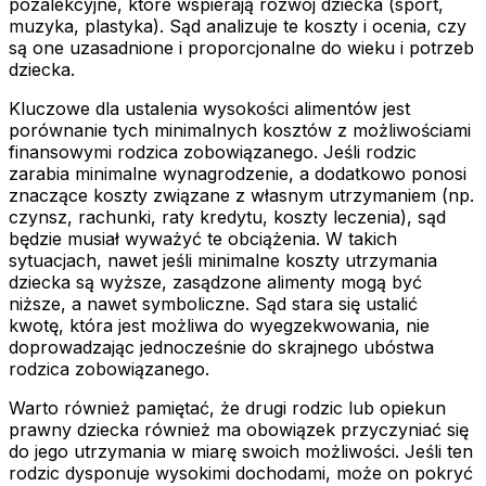
pozalekcyjne, które wspierają rozwój dziecka (sport,
muzyka, plastyka). Sąd analizuje te koszty i ocenia, czy
są one uzasadnione i proporcjonalne do wieku i potrzeb
dziecka.
Kluczowe dla ustalenia wysokości alimentów jest
porównanie tych minimalnych kosztów z możliwościami
finansowymi rodzica zobowiązanego. Jeśli rodzic
zarabia minimalne wynagrodzenie, a dodatkowo ponosi
znaczące koszty związane z własnym utrzymaniem (np.
czynsz, rachunki, raty kredytu, koszty leczenia), sąd
będzie musiał wyważyć te obciążenia. W takich
sytuacjach, nawet jeśli minimalne koszty utrzymania
dziecka są wyższe, zasądzone alimenty mogą być
niższe, a nawet symboliczne. Sąd stara się ustalić
kwotę, która jest możliwa do wyegzekwowania, nie
doprowadzając jednocześnie do skrajnego ubóstwa
rodzica zobowiązanego.
Warto również pamiętać, że drugi rodzic lub opiekun
prawny dziecka również ma obowiązek przyczyniać się
do jego utrzymania w miarę swoich możliwości. Jeśli ten
rodzic dysponuje wysokimi dochodami, może on pokryć