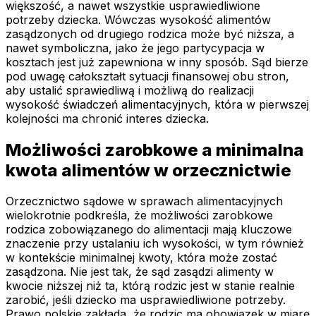
większość, a nawet wszystkie usprawiedliwione
potrzeby dziecka. Wówczas wysokość alimentów
zasądzonych od drugiego rodzica może być niższa, a
nawet symboliczna, jako że jego partycypacja w
kosztach jest już zapewniona w inny sposób. Sąd bierze
pod uwagę całokształt sytuacji finansowej obu stron,
aby ustalić sprawiedliwą i możliwą do realizacji
wysokość świadczeń alimentacyjnych, która w pierwszej
kolejności ma chronić interes dziecka.
Możliwości zarobkowe a minimalna
kwota alimentów w orzecznictwie
Orzecznictwo sądowe w sprawach alimentacyjnych
wielokrotnie podkreśla, że możliwości zarobkowe
rodzica zobowiązanego do alimentacji mają kluczowe
znaczenie przy ustalaniu ich wysokości, w tym również
w kontekście minimalnej kwoty, która może zostać
zasądzona. Nie jest tak, że sąd zasądzi alimenty w
kwocie niższej niż ta, którą rodzic jest w stanie realnie
zarobić, jeśli dziecko ma usprawiedliwione potrzeby.
Prawo polskie zakłada, że rodzic ma obowiązek w miarę