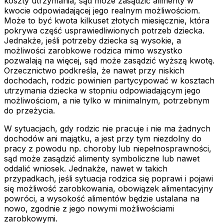
koszty utrzymania, sąd może zasądzić alimenty w
kwocie odpowiadającej jego realnym możliwościom.
Może to być kwota kilkuset złotych miesięcznie, która
pokrywa część usprawiedliwionych potrzeb dziecka.
Jednakże, jeśli potrzeby dziecka są wysokie, a
możliwości zarobkowe rodzica mimo wszystko
pozwalają na więcej, sąd może zasądzić wyższą kwotę.
Orzecznictwo podkreśla, że nawet przy niskich
dochodach, rodzic powinien partycypować w kosztach
utrzymania dziecka w stopniu odpowiadającym jego
możliwościom, a nie tylko w minimalnym, potrzebnym
do przeżycia.
W sytuacjach, gdy rodzic nie pracuje i nie ma żadnych
dochodów ani majątku, a jest przy tym niezdolny do
pracy z powodu np. choroby lub niepełnosprawności,
sąd może zasądzić alimenty symboliczne lub nawet
oddalić wniosek. Jednakże, nawet w takich
przypadkach, jeśli sytuacja rodzica się poprawi i pojawi
się możliwość zarobkowania, obowiązek alimentacyjny
powróci, a wysokość alimentów będzie ustalana na
nowo, zgodnie z jego nowymi możliwościami
zarobkowymi.