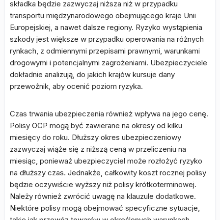
składka będzie zazwyczaj niższa niż w przypadku
transportu międzynarodowego obejmującego kraje Unii
Europejskiej, a nawet dalsze regiony. Ryzyko wystąpienia
szkody jest większe w przypadku operowania na różnych
rynkach, z odmiennymi przepisami prawnymi, warunkami
drogowymi i potencjalnymi zagrożeniami. Ubezpieczyciele
dokładnie analizują, do jakich krajów kursuje dany
przewoźnik, aby ocenić poziom ryzyka.
Czas trwania ubezpieczenia również wpływa na jego cenę.
Polisy OCP mogą być zawierane na okresy od kilku
miesięcy do roku. Dłuższy okres ubezpieczeniowy
zazwyczaj wiąże się z niższą ceną w przeliczeniu na
miesiąc, ponieważ ubezpieczyciel może rozłożyć ryzyko
na dłuższy czas. Jednakże, całkowity koszt rocznej polisy
będzie oczywiście wyższy niż polisy krótkoterminowej.
Należy również zwrócić uwagę na klauzule dodatkowe.
Niektóre polisy mogą obejmować specyficzne sytuacje,
takie jak przewóz towarów w określonych warunkach