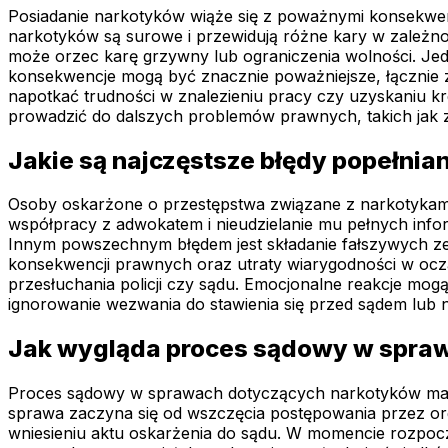
Posiadanie narkotyków wiąże się z poważnymi konsekwe
narkotyków są surowe i przewidują różne kary w zależnośc
może orzec karę grzywny lub ograniczenia wolności. Jedn
konsekwencje mogą być znacznie poważniejsze, łącznie 
napotkać trudności w znalezieniu pracy czy uzyskaniu k
prowadzić do dalszych problemów prawnych, takich jak 
Jakie są najczęstsze błędy popełnia
Osoby oskarżone o przestępstwa związane z narkotykami 
współpracy z adwokatem i nieudzielanie mu pełnych infor
Innym powszechnym błędem jest składanie fałszywych ze
konsekwencji prawnych oraz utraty wiarygodności w ocza
przesłuchania policji czy sądu. Emocjonalne reakcje mog
ignorowanie wezwania do stawienia się przed sądem lub 
Jak wygląda proces sądowy w spraw
Proces sądowy w sprawach dotyczących narkotyków ma sw
sprawa zaczyna się od wszczęcia postępowania przez org
wniesieniu aktu oskarżenia do sądu. W momencie rozpo