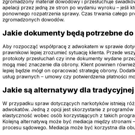
zgromadzony materiał dowodowy i przesłuchuje świadków
apelacji przez jedną ze stron po wydaniu wyroku – jeśli k
ponownego rozpatrzenia sprawy. Czas trwania całego pro
zgromadzonych dowodów.
Jakie dokumenty będą potrzebne d
Aby rozpocząć współpracę z adwokatem w sprawie dotyc
prawnikowi lepiej zrozumieć sytuację klienta. Przede ws
protokoły przesłuchań czy inne dokumenty wydane przez 
mogą mieć znaczenie dla obrony. Klient powinien równie
lepiej będzie mógł on opracować strategię obrony. Doda
usług prawnych – umowy czy potwierdzenia płatności mo
Jakie są alternatywy dla tradycyjne
W przypadku spraw dotyczących narkotyków istnieją róż
adwokatów. Jedną z opcji jest skorzystanie z programów
elastyczność wobec osób korzystających z takich progr
Kolejną alternatywą może być mediacja między stronami 
procesu sądowego. Mediacja może być korzystna dla obu