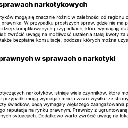
 sprawach narkotykowych
ków mogą się znacznie różnić w zależności od regionu or
cy prawnika. W przypadku prostszych spraw, gdzie nie ma
 bardziej skomplikowanych przypadkach, które wymagają 
eż zwrócić uwagę na możliwość ustalenia stałej kwoty za 
e także bezpłatne konsultacje, podczas których można uzys
 prawnych w sprawach o narkotyki
yczących narkotyków, istnieje wiele czynników, które m
ste przypadki mogą wymagać mniej czasu i wysiłku ze strony
 czy świadków, będą wymagały większego zaangażowania p
ego reputacja na rynku prawnym. Prawnicy z ugruntowaną p
dnych sytuacjach. Dodatkowo warto zwrócić uwagę na lokal