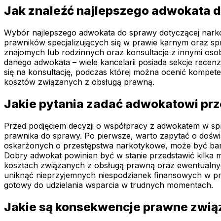
Jak znaleźć najlepszego adwokata d
Wybór najlepszego adwokata do sprawy dotyczącej narkot
prawników specjalizujących się w prawie karnym oraz sp
znajomych lub rodzinnych oraz konsultacje z innymi osob
danego adwokata – wiele kancelarii posiada sekcje recen
się na konsultację, podczas której można ocenić kompete
kosztów związanych z obsługą prawną.
Jakie pytania zadać adwokatowi pr
Przed podjęciem decyzji o współpracy z adwokatem w spr
prawnika do sprawy. Po pierwsze, warto zapytać o dośw
oskarżonych o przestępstwa narkotykowe, może być bardzi
Dobry adwokat powinien być w stanie przedstawić kilka 
kosztach związanych z obsługą prawną oraz ewentualnyc
uniknąć nieprzyjemnych niespodzianek finansowych w przy
gotowy do udzielania wsparcia w trudnych momentach.
Jakie są konsekwencje prawne zwią