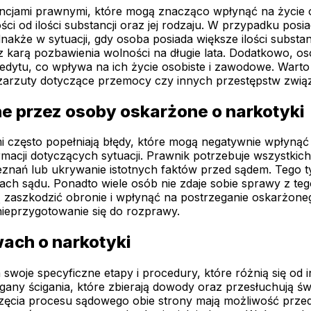
ncjami prawnymi, które mogą znacząco wpłynąć na życie 
i od ilości substancji oraz jej rodzaju. W przypadku posia
akże w sytuacji, gdy osoba posiada większe ilości substan
z karą pozbawienia wolności na długie lata. Dodatkowo, 
redytu, co wpływa na ich życie osobiste i zawodowe. War
zarzuty dotyczące przemocy czy innych przestępstw zwią
ne przez osoby oskarżone o narkotyki
często popełniają błędy, które mogą negatywnie wpłynąć 
macji dotyczących sytuacji. Prawnik potrzebuje wszystkich
znań lub ukrywanie istotnych faktów przed sądem. Tego t
ch sądu. Ponadto wiele osób nie zdaje sobie sprawy z teg
ą zaszkodzić obronie i wpłynąć na postrzeganie oskarżone
nieprzygotowanie się do rozprawy.
ach o narkotyki
oje specyficzne etapy i procedury, które różnią się od 
any ścigania, które zbierają dowody oraz przesłuchują św
częcia procesu sądowego obie strony mają możliwość prz