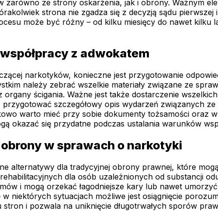
 zarówno ze strony oskarżenia, jak i obrony. Ważnym ele
tórakolwiek strona nie zgadza się z decyzją sądu pierwszej 
cesu może być różny – od kilku miesięcy do nawet kilku l
o współpracy z adwokatem
zącej narkotyków, konieczne jest przygotowanie odpowie
zystkim należy zebrać wszelkie materiały związane ze spra
organy ścigania. Ważne jest także dostarczenie wszelkic
ż przygotować szczegółowy opis wydarzeń związanych ze s
tkowo warto mieć przy sobie dokumenty tożsamości oraz ws
gą okazać się przydatne podczas ustalania warunków wsp
j obrony w sprawach o narkotyki
ne alternatywy dla tradycyjnej obrony prawnej, które mo
 rehabilitacyjnych dla osób uzależnionych od substancji 
amów i mogą orzekać łagodniejsze kary lub nawet umorzyć
– w niektórych sytuacjach możliwe jest osiągnięcie poroz
 stron i pozwala na uniknięcie długotrwałych sporów pr