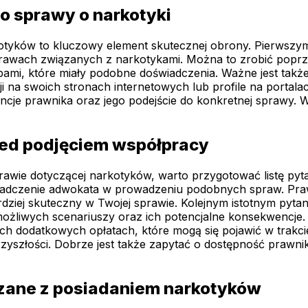
o sprawy o narkotyki
yków to kluczowy element skutecznej obrony. Pierwszym k
rawach związanych z narkotykami. Można to zrobić poprze
ami, które miały podobne doświadczenia. Ważne jest także 
zji na swoich stronach internetowych lub profile na porta
ncje prawnika oraz jego podejście do konkretnej sprawy. 
zed podjęciem współpracy
awie dotyczącej narkotyków, warto przygotować listę pyt
iadczenie adwokata w prowadzeniu podobnych spraw. Praw
ej skuteczny w Twojej sprawie. Kolejnym istotnym pytaniem
możliwych scenariuszy oraz ich potencjalne konsekwencje
h dodatkowych opłatach, które mogą się pojawić w trakc
szłości. Dobrze jest także zapytać o dostępność prawnika
zane z posiadaniem narkotyków