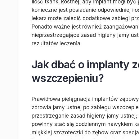
ilość tkanki kostnej; aby implant mógł być
konieczne jest posiadanie odpowiedniej ilo
lekarz może zalecić dodatkowe zabiegi pr
Ponadto ważne jest również zaangażowanie
nieprzestrzegające zasad higieny jamy u
rezultatów leczenia.
Jak dbać o implanty 
wszczepieniu?
Prawidłowa pielęgnacja implantów zębowyc
zdrowia jamy ustnej po zabiegu wszczepien
przestrzeganie zasad higieny jamy ustnej
powinny stać się codziennym nawykiem ka
miękkiej szczoteczki do zębów oraz specj