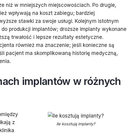
 niż w mniejszych miejscowościach. Po drugie,
eż wpływają na koszt zabiegu; bardziej
 wyższe stawki za swoje usługi. Kolejnym istotnym
h do produkcji implantów; droższe implanty wykonane
zą trwałość i lepsze rezultaty estetyczne.
enta również ma znaczenie; jeśli konieczne są
li pacjent ma skomplikowaną historię medyczną,
enia.
enach implantów w różnych
omiędzy
kają z
Ile kosztują implanty?
linika