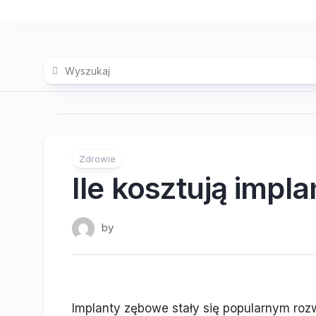
Skip
to
content
Zdrowie
Ile kosztują impla
by
Implanty zębowe stały się popularnym rozw