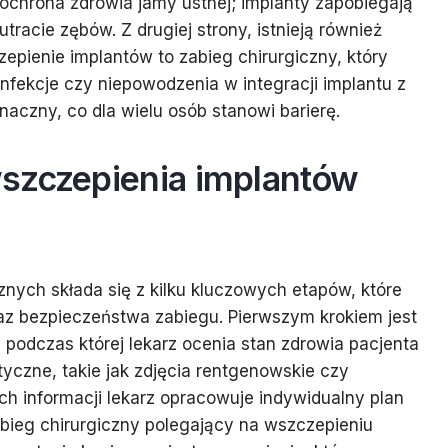
t ochrona zdrowia jamy ustnej; implanty zapobiegają
tracie zębów. Z drugiej strony, istnieją również
pienie implantów to zabieg chirurgiczny, który
 infekcje czy niepowodzenia w integracji implantu z
naczny, co dla wielu osób stanowi barierę.
szczepienia implantów
nych składa się z kilku kluczowych etapów, które
az bezpieczeństwa zabiegu. Pierwszym krokiem jest
podczas której lekarz ocenia stan zdrowia pacjenta
yczne, takie jak zdjęcia rentgenowskie czy
h informacji lekarz opracowuje indywidualny plan
abieg chirurgiczny polegający na wszczepieniu