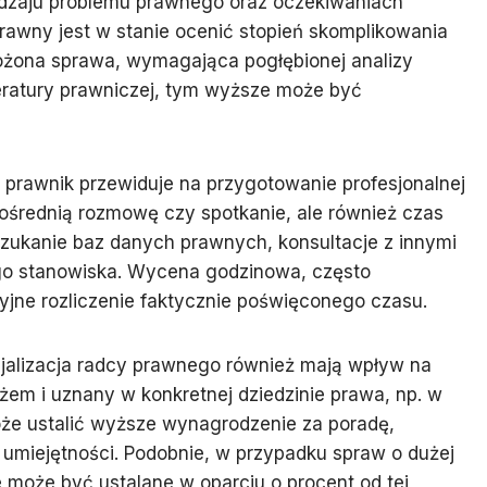
odzaju problemu prawnego oraz oczekiwaniach
rawny jest w stanie ocenić stopień skomplikowania
łożona sprawa, wymagająca pogłębionej analizy
eratury prawniczej, tym wyższe może być
i prawnik przewiduje na przygotowanie profesjonalnej
ośrednią rozmowę czy spotkanie, ale również czas
zukanie baz danych prawnych, konsultacje z innymi
go stanowiska. Wycena godzinowa, często
jne rozliczenie faktycznie poświęconego czasu.
jalizacja radcy prawnego również mają wpływ na
ażem i uznany w konkretnej dziedzinie prawa, np. w
że ustalić wyższe wynagrodzenie za poradę,
 umiejętności. Podobnie, w przypadku spraw o dużej
 może być ustalane w oparciu o procent od tej