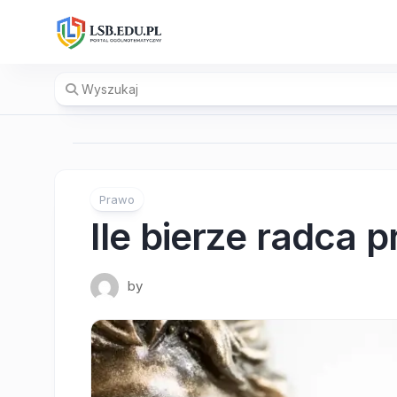
Skip
to
content
Prawo
Ile bierze radca 
by