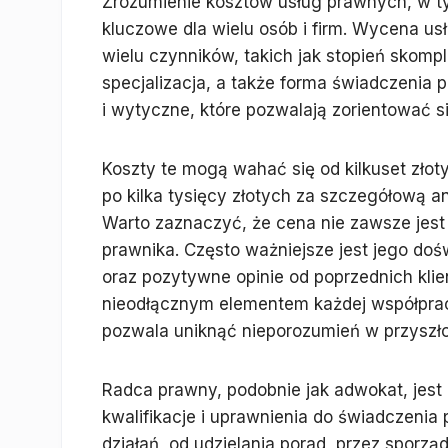
Zrozumienie kosztów usług prawnych, w t
kluczowe dla wielu osób i firm. Wycena u
wielu czynników, takich jak stopień skomp
specjalizacja, a także forma świadczenia 
i wytyczne, które pozwalają zorientować si
Koszty te mogą wahać się od kilkuset złoty
po kilka tysięcy złotych za szczegółową 
Warto zaznaczyć, że cena nie zawsze jest
prawnika. Często ważniejsze jest jego doś
oraz pozytywne opinie od poprzednich klie
nieodłącznym elementem każdej współpracy
pozwala uniknąć nieporozumień w przyszło
Radca prawny, podobnie jak adwokat, jest
kwalifikacje i uprawnienia do świadczenia
działań, od udzielania porad, przez spor