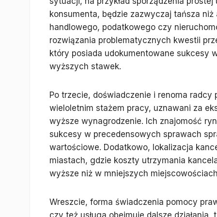
sytuacji, na przykład sporządzenia proste
konsumenta, będzie zazwyczaj tańsza niż 
handlowego, podatkowego czy nieruchomo
rozwiązania problematycznych kwestii pr
który posiada udokumentowane sukcesy w 
wyższych stawek.
Po trzecie, doświadczenie i renoma radcy
wieloletnim stażem pracy, uznawani za eks
wyższe wynagrodzenie. Ich znajomość ry
sukcesy w precedensowych sprawach sprawi
wartościowe. Dodatkowo, lokalizacja kanc
miastach, gdzie koszty utrzymania kancel
wyższe niż w mniejszych miejscowościach
Wreszcie, forma świadczenia pomocy prawn
czy też usługa obejmuje dalsze działania, 