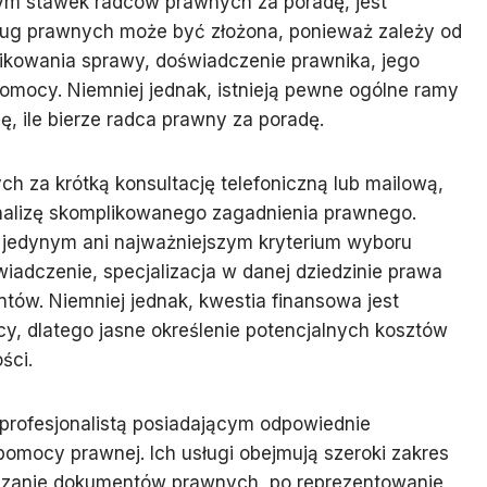
ym stawek radców prawnych za poradę, jest
sług prawnych może być złożona, ponieważ zależy od
likowania sprawy, doświadczenie prawnika, jego
pomocy. Niemniej jednak, istnieją pewne ogólne ramy
ę, ile bierze radca prawny za poradę.
ch za krótką konsultację telefoniczną lub mailową,
analizę skomplikowanego zagadnienia prawnego.
 jedynym ani najważniejszym kryterium wyboru
wiadczenie, specjalizacja w danej dziedzinie prawa
ntów. Niemniej jednak, kwestia finansowa jest
, dlatego jasne określenie potencjalnych kosztów
ści.
 profesjonalistą posiadającym odpowiednie
 pomocy prawnej. Ich usługi obejmują szeroki zakres
ządzanie dokumentów prawnych, po reprezentowanie