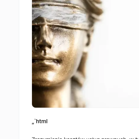
„`html