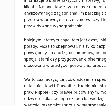
informacje o stanie faktycznym sprawy, r
klienta. Na podstawie tych danych radca p
analizowanego zagadnienia. Im bardziej z
przepisów prawnych, orzecznictwa czy lit
przewidywane wynagrodzenie.
Kolejnym istotnym aspektem jest czas, jak
porady. Może to obejmować nie tylko bezp
poświęcony na analizę dokumentów, przes
specjalistami czy przygotowanie pisemne
stosowana w praktyce, pozwala na precyzy
Warto zaznaczyć, że doświadczenie i spec
ustalenie stawki. Prawnik z długoletnim st
prawie spółek czy prawie budowlanym, mo
odzwierciedlające jego ekspercką wiedzę i
wartości przedmiotu sporu, wynagrodzenie