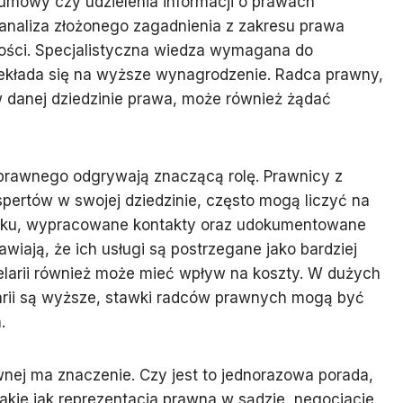
j umowy czy udzielenia informacji o prawach
analiza złożonego zagadnienia z zakresu prawa
ści. Specjalistyczna wiedza wymagana do
zekłada się na wyższe wynagrodzenie. Radca prawny,
danej dziedzinie prawa, może również żądać
 prawnego odgrywają znaczącą rolę. Prawnicy z
pertów w swojej dziedzinie, często mogą liczyć na
nku, wypracowane kontakty oraz udokumentowane
ają, że ich usługi są postrzegane jako bardziej
elarii również może mieć wpływ na koszty. W dużych
arii są wyższe, stawki radców prawnych mogą być
.
ej ma znaczenie. Czy jest to jednorazowa porada,
takie jak reprezentacja prawna w sądzie, negocjacje