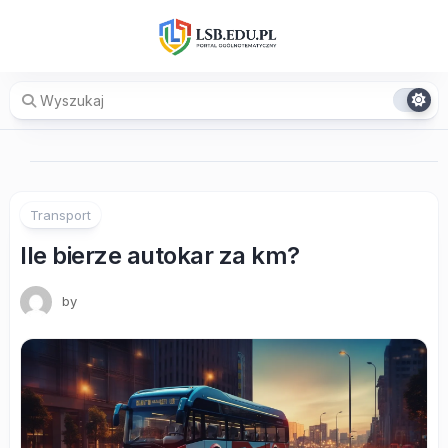
Skip
to
content
Transport
Ile bierze autokar za km?
by